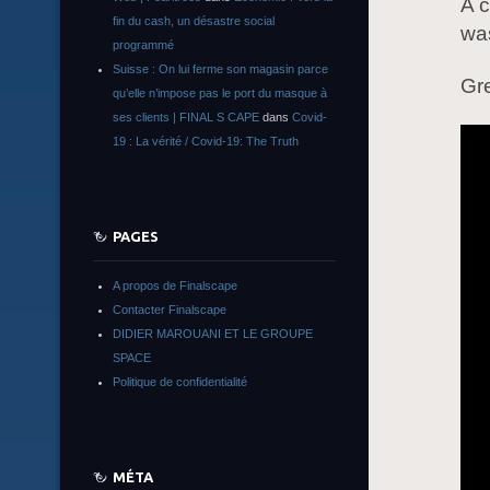
A c
fin du cash, un désastre social
was
programmé
Suisse : On lui ferme son magasin parce
Gr
qu’elle n’impose pas le port du masque à
ses clients | FINAL S CAPE
dans
Covid-
19 : La vérité / Covid-19: The Truth
PAGES
A propos de Finalscape
Contacter Finalscape
DIDIER MAROUANI ET LE GROUPE
SPACE
Politique de confidentialité
MÉTA