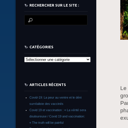
RECHERCHER SUR LE SITE :
CATÉGORIES
Catégories
ARTICLES RÉCENTS
Le 
gro
Covid-19: La peur au ventre et le déni
Par
surréaliste des vaccinés
pha
Covid 19 et vaccination : « La vérité sera
douloureuse / Covid 19 and vaccination:
exu
« The truth will be painful