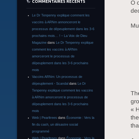
COMMENTAIRES RÉCENTS
O c
deo
Le Dr Tenpenny explique comment les
vaccins à ARNm annonceront le
Muz
processus de dépeuplement dans les 3-6
prochains mois… ! – La Voix de Dieu
Magazine
dans
Le Dr Tenpenny explique
comment les vaccins à ARNm
amorceront le processus de
dépeuplement dans les 3-6 prochains
mois
Vaccins ARNm: Un processus de
dépeuplement - Scandal
dans
Le Dr
Tenpenny explique comment les vaccins
The
à ARNm amorceront le processus de
gro
dépeuplement dans les 3-6 prochains
« H
mois
the
Web | Pearltrees
dans
Économie : Vers la
tha
fin du cash, un désastre social
programmé
Web | Pearltrees
dans
Économie : Vers la