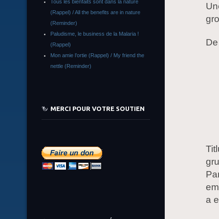
Tous les bienfaits sont dans la nature
Une
(Rappel) / All the benefits are in nature
gro
(Reminder)
Paludisme, le business de la Malaria !
De
(Rappel)
Mon amie l’ortie (Rappel) / My friend the
nettle (Reminder)
MERCI POUR VOTRE SOUTIEN
Tit
gru
Par
emb
a e