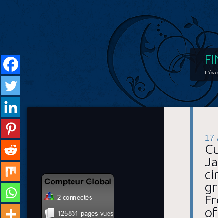
FI
L'éve
17
Cu
Ja
ci
gr
Fr
of