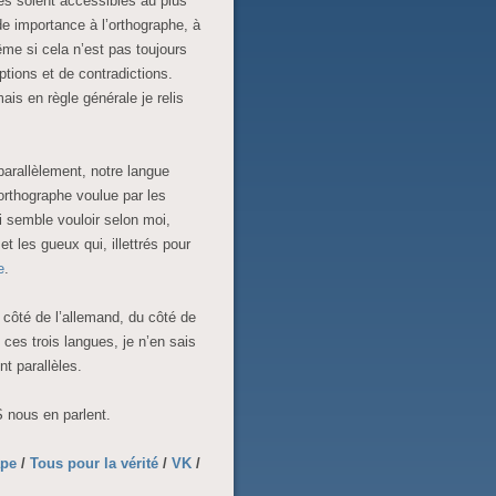
es soient accessibles au plus
e importance à l’orthographe, à
me si cela n’est pas toujours
ptions et de contradictions.
ais en règle générale je relis
parallèlement, notre langue
l’orthographe voulue par les
i semble vouloir selon moi,
 les gueux qui, illettrés pour
e
.
u côté de l’allemand, du côté de
 ces trois langues, je n’en sais
nt parallèles.
 nous en parlent.
ape
/
Tous pour la vérité
/
VK
/