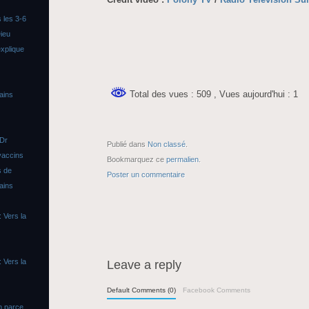
 les 3-6
ieu
xplique
Total des vues : 509
, Vues aujourd'hui : 1
ains
 Dr
Publié dans
Non classé
.
vaccins
Bookmarquez ce
permalien
.
s de
Poster un commentaire
ains
 Vers la
 Vers la
Leave a reply
Default Comments (0)
Facebook Comments
n parce