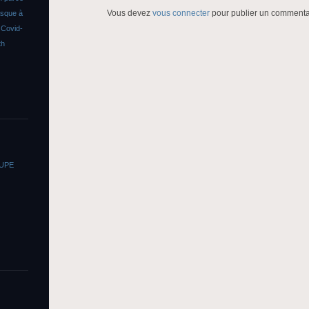
Vous devez
vous connecter
pour publier un commenta
asque à
s
Covid-
th
OUPE