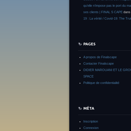
qu’elle n’impose pas le port du m
ses clients | FINAL S CAPE
dan
19 : La vérité / Covid-19: The Tru
PAGES
A propos de Finalscape
Contacter Finalscape
DIDIER MAROUANI ET LE GR
SPACE
Politique de confidentialité
MÉTA
Inscription
Connexion