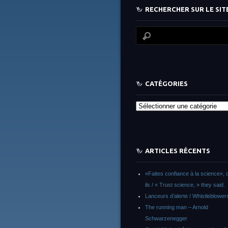
RECHERCHER SUR LE SITE
CATÉGORIES
Catégories
ARTICLES RÉCENTS
«Faites confiance à la science», d
ils / « Trust science, » they said.
Lanceurs d’alerte / Whistleblower
The running man – Arnold
Schwarzenegger