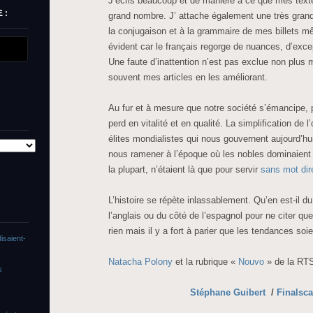
J’écris beaucoup et de manière à ce que mes text
 :
grand nombre. J’ attache également une très grand
la conjugaison et à la grammaire de mes billets mê
évident car le français regorge de nuances, d’exce
Une faute d’inattention n’est pas exclue non plus m
souvent mes articles en les améliorant.
Au fur et à mesure que notre société s’émancipe, 
perd en vitalité et en qualité. La simplification de 
élites mondialistes qui nous gouvernent aujourd’hu
nous ramener à l’époque où les nobles dominaient et
la plupart, n’étaient là que pour servir
sans mot dir
L’histoire se répète inlassablement. Qu’en est-il d
l’anglais ou du côté de l’espagnol pour ne citer que
rien mais il y a fort à parier que les tendances soie
isaient-
Natacha Polony
et la rubrique «
Nouvo
» de la RTS
s
Stéphane Guibert
/
Finalsc