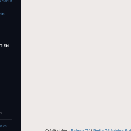
 était un
its’
TIEN
TS
t les
Crédit vidéo :
Polony TV
/
Radio Télévision Su