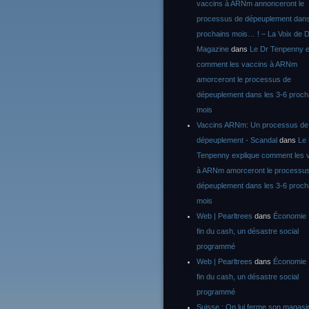
vaccins à ARNm annonceront le
processus de dépeuplement dans
prochains mois… ! – La Voix de D
Magazine
dans
Le Dr Tenpenny e
comment les vaccins à ARNm
amorceront le processus de
dépeuplement dans les 3-6 proch
mois
Vaccins ARNm: Un processus de
dépeuplement - Scandal
dans
Le
Tenpenny explique comment les 
à ARNm amorceront le processu
dépeuplement dans les 3-6 proch
mois
Web | Pearltrees
dans
Économie :
fin du cash, un désastre social
programmé
Web | Pearltrees
dans
Économie :
fin du cash, un désastre social
programmé
Suisse : On lui ferme son magasi