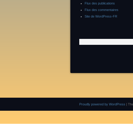
Flux des publications
Flux des commentaires
Site de WordPress-FR
Proudly powered by WordPress
|
Th
Leave me a message, I will answer you as soon as possible. G.S / Finalscape