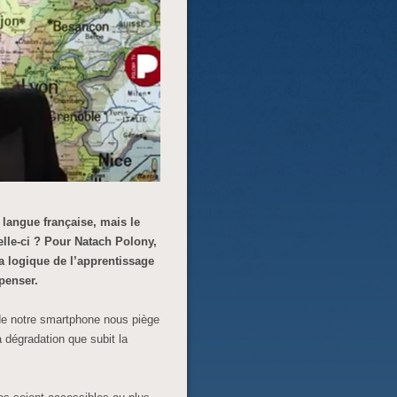
a langue française, mais le
celle-ci ? Pour Natach Polony,
a logique de l’apprentissage
epenser.
de notre smartphone nous piège
a dégradation que subit la