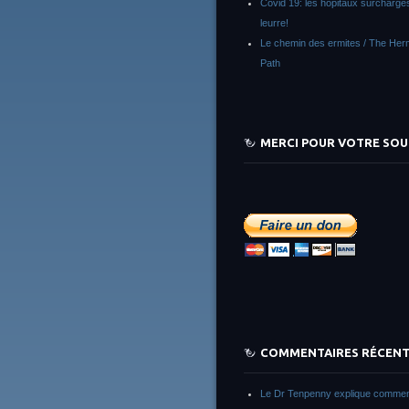
Covid 19: les hôpitaux surchargés
leurre!
Le chemin des ermites / The Herm
Path
MERCI POUR VOTRE SOU
COMMENTAIRES RÉCEN
Le Dr Tenpenny explique commen