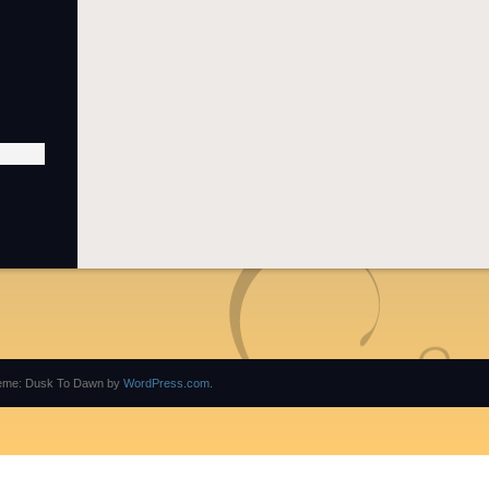
eme: Dusk To Dawn by
WordPress.com
.