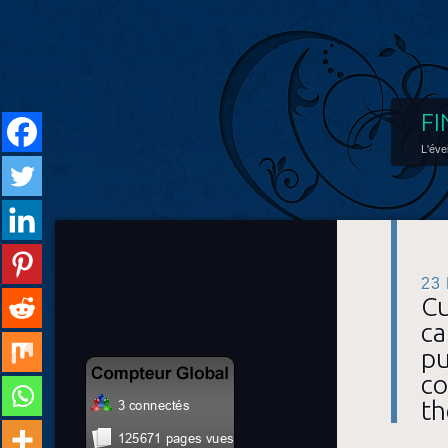
FI
L'éve
23
Cu
ca
pu
co
th