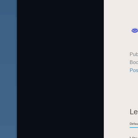
Pub
Boo
Pos
Le
Defau