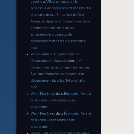
vaccins à ARNm annonceront le
processus de dépeuplement dans les 3-6
prochains mois… ! – La Voix de Dieu
Magazine
dans
Le Dr Tenpenny explique
comment les vaccins à ARNm
amorceront le processus de
dépeuplement dans les 3-6 prochains
mois
Vaccins ARNm: Un processus de
dépeuplement - Scandal
dans
Le Dr
Tenpenny explique comment les vaccins
à ARNm amorceront le processus de
dépeuplement dans les 3-6 prochains
mois
Web | Pearltrees
dans
Économie : Vers la
fin du cash, un désastre social
programmé
Web | Pearltrees
dans
Économie : Vers la
fin du cash, un désastre social
programmé
Suisse : On lui ferme son magasin parce