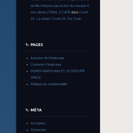
qu’elle n’impose pas le port du masque à
ses clients | FINAL S CAPE
dans
Covid-
19 : La vérité / Covid-19: The Truth
PAGES
A propos de Finalscape
Contacter Finalscape
DIDIER MAROUANI ET LE GROUPE
SPACE
Politique de confidentialité
MÉTA
Inscription
Connexion