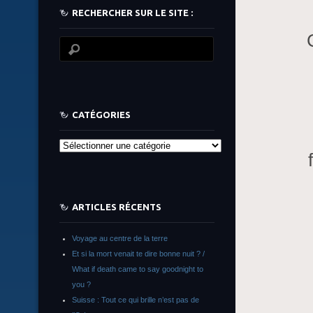
RECHERCHER SUR LE SITE :
CATÉGORIES
Catégories
ARTICLES RÉCENTS
Voyage au centre de la terre
Et si la mort venait te dire bonne nuit ? /
What if death came to say goodnight to
you ?
Suisse : Tout ce qui brille n’est pas de