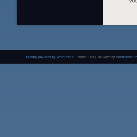
Vo
Proudly powered by WordPress
|
Theme: Dusk To Dawn by
WordPress.c