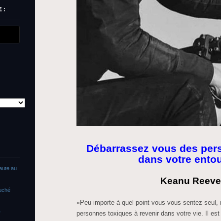
 :
Débarrassez vous des per
dans votre ento
faute au
Keanu Reeve
ouché
«Peu importe à quel point vous vous sentez seul, n
»
personnes toxiques à revenir dans votre vie. Il est f