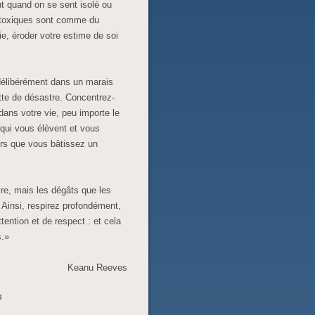
ut quand on se sent isolé ou
 toxiques sont comme du
ie, éroder votre estime de soi
 délibérément dans un marais
tte de désastre. Concentrez-
 dans votre vie, peu importe le
qui vous élèvent et vous
rs que vous bâtissez un
re, mais les dégâts que les
Ainsi, respirez profondément,
ention et de respect : et cela
s.»
Keanu Reeves