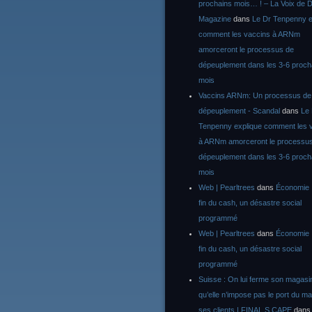
prochains mois… ! – La Voix de D
Magazine
dans
Le Dr Tenpenny e
comment les vaccins à ARNm
amorceront le processus de
dépeuplement dans les 3-6 proch
mois
Vaccins ARNm: Un processus de
dépeuplement - Scandal
dans
Le
Tenpenny explique comment les 
à ARNm amorceront le processu
dépeuplement dans les 3-6 proch
mois
Web | Pearltrees
dans
Économie :
fin du cash, un désastre social
programmé
Web | Pearltrees
dans
Économie :
fin du cash, un désastre social
programmé
Suisse : On lui ferme son magasi
qu’elle n’impose pas le port du m
ses clients | FINAL S CAPE
dan