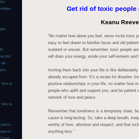
ieu
Get rid of toxic people
xplique
Keanu Reeve
ains
“No matter how alone you feel, never invite toxic peo
easy to feel drawn to familiar faces and old patter
isolated or unsure. But remember, toxic people are
 Dr
will drain your energy, erode your self-esteem and 
vaccins
s de
Inviting them back into your life is like deliberate
ains
already escaped from. It’s a recipe for disaster. I
positive relationships in your life, no matter how m
 Vers la
people who uplift and support you, and be patient w
network of love and peace.
 Vers la
Remember that loneliness is a temporary state, b
cause is long-lasting. So, take a deep breath, kee
worthy of love, attention and respect: and that incl
n parce
anything less.”
asque à
s
Covid-