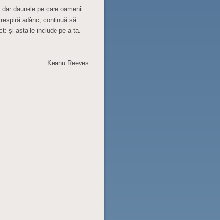
, dar daunele pe care oamenii
 respiră adânc, continuă să
t: și asta le include pe a ta.
Keanu Reeves