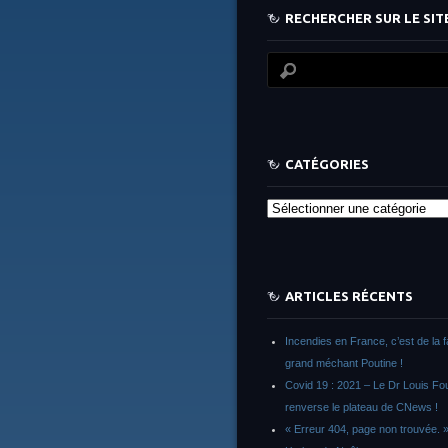
RECHERCHER SUR LE SITE
CATÉGORIES
Catégories
ARTICLES RÉCENTS
Incendies en France, c’est de la 
grand méchant Poutine !
Covid 19 : 2021 – Le Dr Louis F
renverse le plateau de CNews !
« Erreur 404, page non trouvée. 