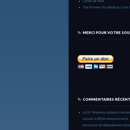
L’arbre de Noêl
The Promise You Made by Cock 
MERCI POUR VOTRE SOU
COMMENTAIRES RÉCEN
Le Dr Tenpenny explique commen
vaccins à ARNm annonceront le
processus de dépeuplement dans