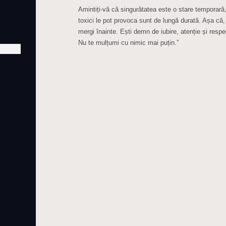
Amintiți-vă că singurătatea este o stare temporară
toxici le pot provoca sunt de lungă durată. Așa că,
mergi înainte. Ești demn de iubire, atenție și respec
Nu te mulțumi cu nimic mai puțin.”