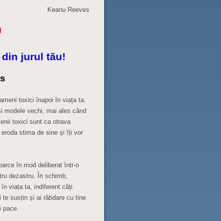
Keanu Reeves
din jurul tău!
s
ameni toxici înapoi în viața ta.
 și modele vechi, mai ales când
enii toxici sunt ca otrava
r eroda stima de sine și îți vor
toarce în mod deliberat într-o
tru dezastru. În schimb,
n viața ta, indiferent câți
te susțin și ai răbdare cu tine
i pace.