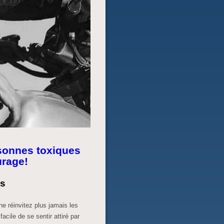
sonnes toxiques
urage!
s
e réinvitez plus jamais les
acile de se sentir attiré par