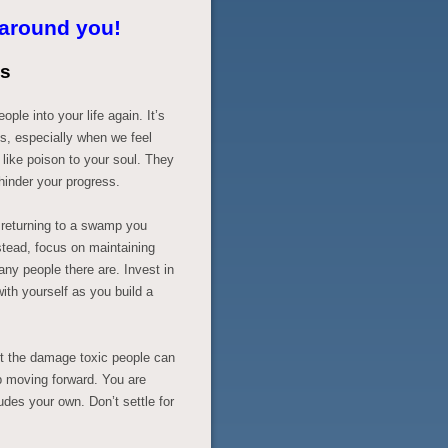
 around you!
s
ple into your life again. It’s
ns, especially when we feel
 like poison to your soul. They
hinder your progress.
ly returning to a swamp you
nstead, focus on maintaining
any people there are. Invest in
ith yourself as you build a
ut the damage toxic people can
p moving forward. You are
udes your own. Don’t settle for