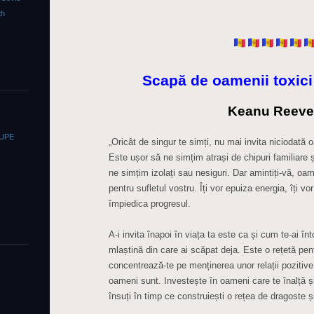
th
Scapă de oamenii toxici 
Keanu Reeve
OUPE
„Oricât de singur te simți, nu mai invita niciodată o
Este ușor să ne simțim atrași de chipuri familiare
ne simțim izolați sau nesiguri. Dar amintiți-vă, oam
pentru sufletul vostru. Îți vor epuiza energia, îți vo
împiedica progresul.
A-i invita înapoi în viața ta este ca și cum te-ai în
mlaștină din care ai scăpat deja. Este o rețetă pen
concentrează-te pe menținerea unor relații pozitive î
oameni sunt. Investește în oameni care te înalță și 
însuți în timp ce construiești o rețea de dragoste ș