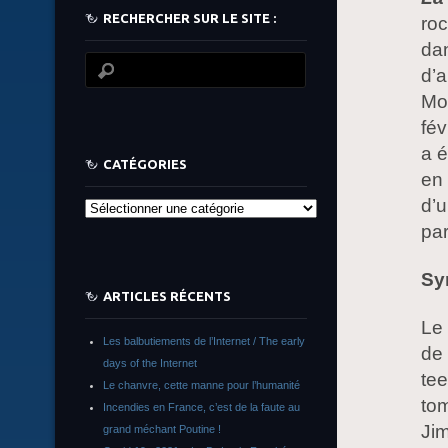
RECHERCHER SUR LE SITE :
ro
da
d’a
Mo
fév
a é
CATÉGORIES
en 
d’u
Catégories
par
Sy
ARTICLES RÉCENTS
Le 
Les balbutiements de l’Internet / The early
de
days of the Internet
tee
Le chanvre, cette manne pour l’humanité
to
Incendies en France, c’est de la faute au
Jim
grand méchant Poutine !