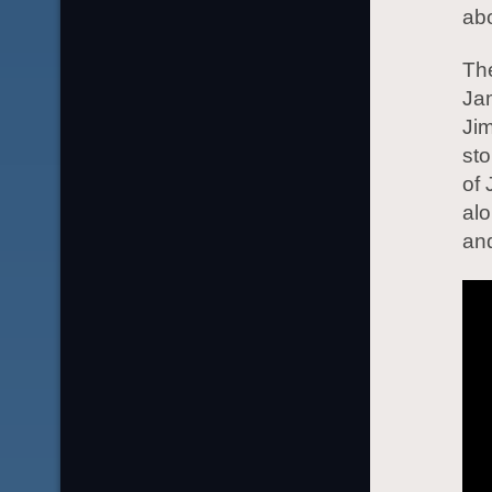
abo
The
Jam
Jim
sto
of
alo
and