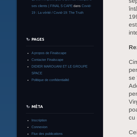
sep
ses clients | FINAL S CAPE
dans
Covid-
înt
19 : La vérité / Covid-19: The Truth
199
est
int
PAGES
Re
A propos de Finalscape
Contacter Finalscape
Cim
DIDIER MAROUANI ET LE GROUPE
pen
SPACE
se 
Politique de confidentialité
Ado
pen
Vir
MÉTA
poa
cu 
Inscription
Connexion
Cei
Flux des publications