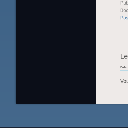
Pub
Boo
Pos
Le
Defau
Vo