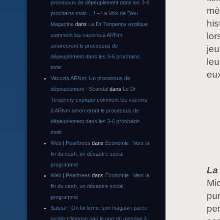
processus de dépeuplement dans les 3-6
mèr
prochains mois… ! – La Voix de Dieu
his
Magazine
dans
Le Dr Tenpenny explique
lor
comment les vaccins à ARNm
amorceront le processus de
jeu
dépeuplement dans les 3-6 prochains
leu
mois
eu
Vaccins ARNm: Un processus de
dépeuplement - Scandal
dans
Le Dr
Tenpenny explique comment les vaccins
à ARNm amorceront le processus de
dépeuplement dans les 3-6 prochains
mois
Web | Pearltrees
dans
Économie : Vers la
fin du cash, un désastre social
programmé
La
Web | Pearltrees
dans
Économie : Vers la
Mic
fin du cash, un désastre social
pun
programmé
pen
Suisse : On lui ferme son magasin parce
qu’elle n’impose pas le port du masque à