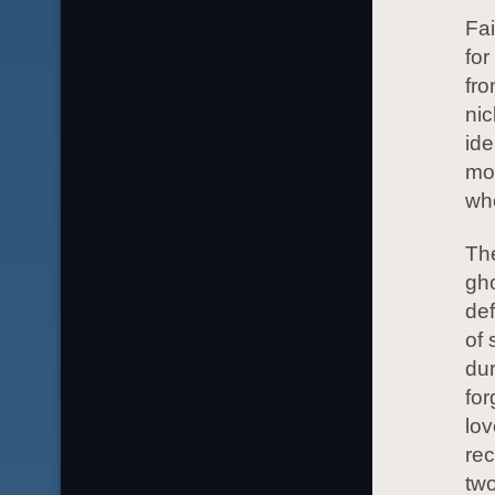
Fai
for
fro
ni
ide
mo
who
The
gho
def
of 
dur
fo
lov
rec
two