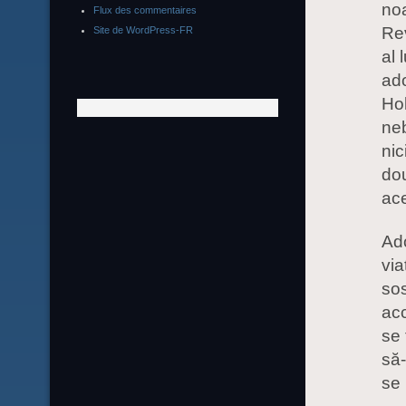
noa
Flux des commentaires
Rev
Site de WordPress-FR
al 
ado
Hol
ne
nic
dou
ace
Ado
vi
sos
acc
se 
să-
se 