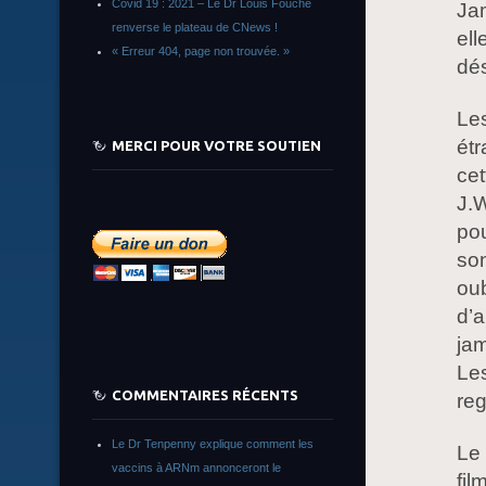
Covid 19 : 2021 – Le Dr Louis Fouché
Jam
renverse le plateau de CNews !
ell
« Erreur 404, page non trouvée. »
dé
Les
ét
MERCI POUR VOTRE SOUTIEN
cet
J.W
po
son
oub
d’
jam
Les
COMMENTAIRES RÉCENTS
reg
Le Dr Tenpenny explique comment les
Le 
vaccins à ARNm annonceront le
fil