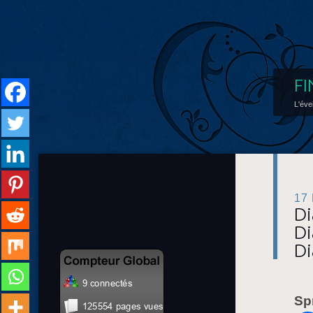
FI
L'éve
17
Di
Di
Di
Sp