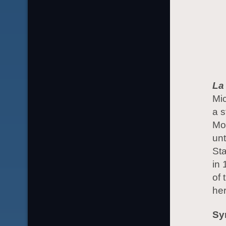
La
Mi
a s
Mo
unt
Sta
in 
of 
her
Sy