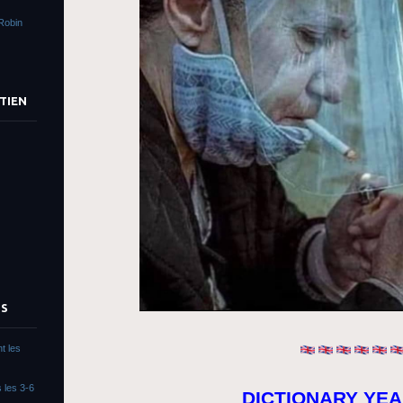
Robin
TIEN
TS
t les
 les 3-6
DICTIONARY YEA