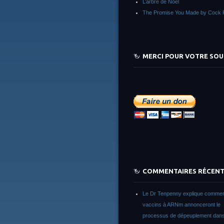
L’arbre de Noêl
The Promise You Made by Cock 
MERCI POUR VOTRE SOU
COMMENTAIRES RÉCEN
Le Dr Tenpenny explique commen
vaccins à ARNm annonceront le
processus de dépeuplement dans