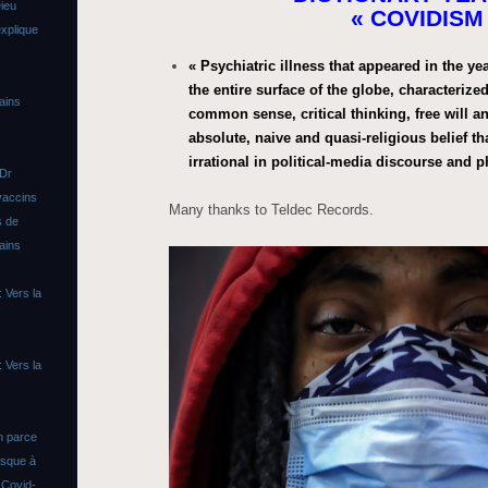
ieu
« COVIDISM
xplique
« Psychiatric illness that appeared in the y
the entire surface of the globe, characterized
ains
common sense, critical thinking, free will a
absolute, naive and quasi-religious belief th
irrational in political-media discourse and
 Dr
vaccins
Many thanks to Teldec Records.
s de
ains
 Vers la
 Vers la
n parce
asque à
s
Covid-