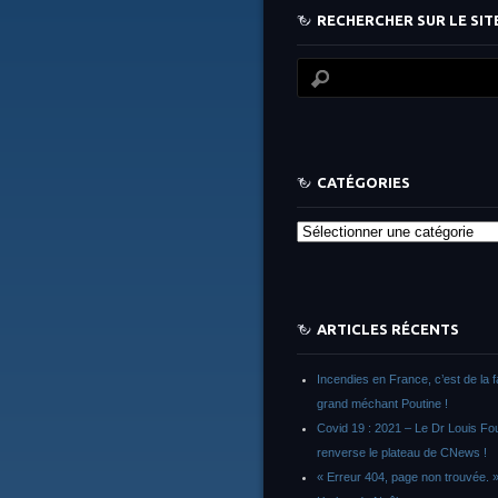
RECHERCHER SUR LE SITE
CATÉGORIES
Catégories
ARTICLES RÉCENTS
Incendies en France, c’est de la 
grand méchant Poutine !
Covid 19 : 2021 – Le Dr Louis F
renverse le plateau de CNews !
« Erreur 404, page non trouvée. 