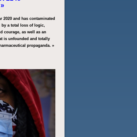
 »
ear 2020 and has contaminated
 by a total loss of logic,
nd courage, as well as an
at is unfounded and totally
 pharmaceutical propaganda. »