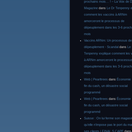
prochains mois… ! – La Voix de D
Magazine
dans
Le Dr Tenpenny e
comment les vaccins à ARNm
amorceront le processus de
dépeuplement dans les 3-6 proch
mois
Vaccins ARNm: Un processus de
dépeuplement - Scandal
dans
Le
Tenpenny explique comment les 
à ARNm amorceront le processu
dépeuplement dans les 3-6 proch
mois
Web | Pearltrees
dans
Économie :
fin du cash, un désastre social
programmé
Web | Pearltrees
dans
Économie :
fin du cash, un désastre social
programmé
Suisse : On lui ferme son magasi
qu’elle n’impose pas le port du m
ses clients | FINAL S CAPE
dan