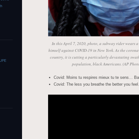
th
In this April 7, 2020, photo, a subway rider wears 
himself against COVID-19 in New York. As the coronavi
country, it is cutting a particularly devastating sw
OUPE
population, black Americans. (AP Phot
Covid: Moins tu respires mieux tu te sens… B
Covid: The less you breathe the better you fee