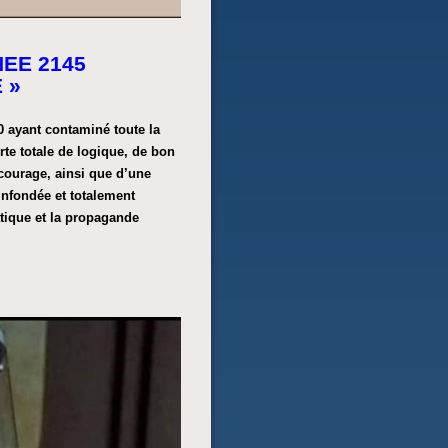
EE 2145
 »
0 ayant contaminé toute la
rte totale de logique, de bon
e courage, ainsi que d’une
infondée et totalement
atique et la propagande