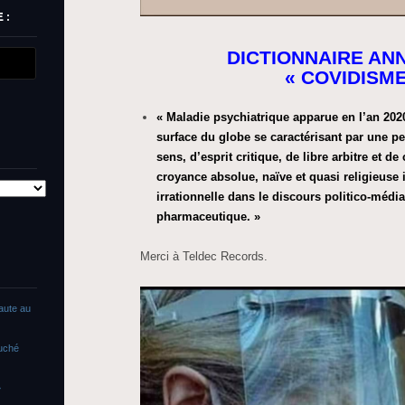
 :
DICTIONNAIRE ANN
« COVIDISME
« Maladie psychiatrique apparue en l’an 202
surface du globe se caractérisant par une pe
sens, d’esprit critique, de libre arbitre et d
croyance absolue, naïve et quasi religieuse 
irrationnelle dans le discours politico-médi
pharmaceutique. »
Merci à Teldec Records.
faute au
ouché
»