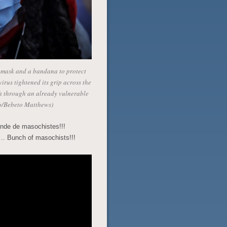
a mask and a bandana to protect
rus tightened its grip across the
ath through an already vulnerable
o/Bebeto Matthews)
ande de masochistes!!!
l… Bunch of masochists!!!