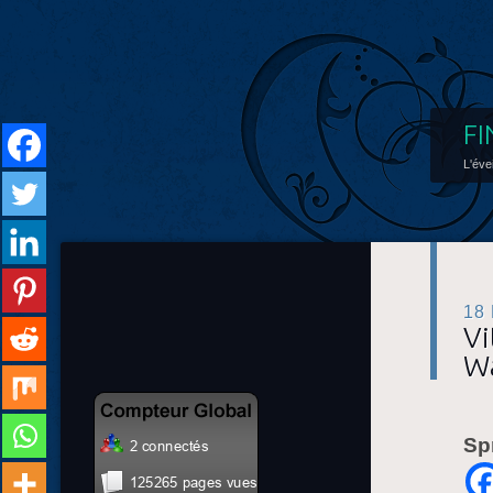
FI
L'éve
18
Vi
Wa
Sp