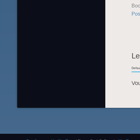
Boo
Pos
Le
Defau
Vo