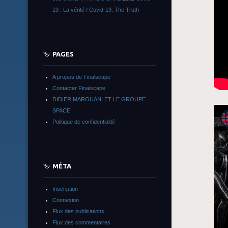
19 : La vérité / Covid-19: The Truth
PAGES
A propos de Finalscape
Contacter Finalscape
DIDIER MAROUANI ET LE GROUPE
SPACE
Politique de confidentialité
MÉTA
Inscription
Connexion
Flux des publications
Flux des commentaires