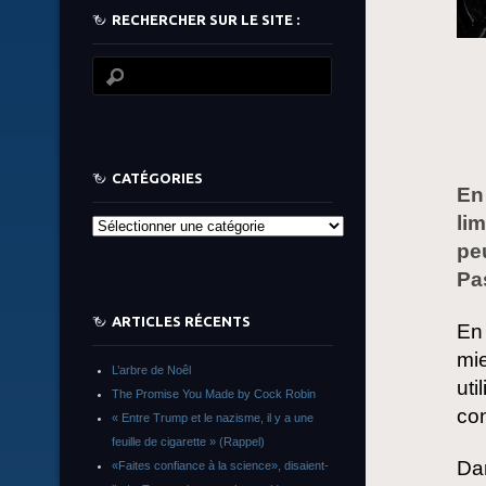
RECHERCHER SUR LE SITE :
CATÉGORIES
En
li
Catégories
pe
Pas
ARTICLES RÉCENTS
En 
mie
L’arbre de Noêl
uti
The Promise You Made by Cock Robin
con
« Entre Trump et le nazisme, il y a une
feuille de cigarette » (Rappel)
Dan
«Faites confiance à la science», disaient-