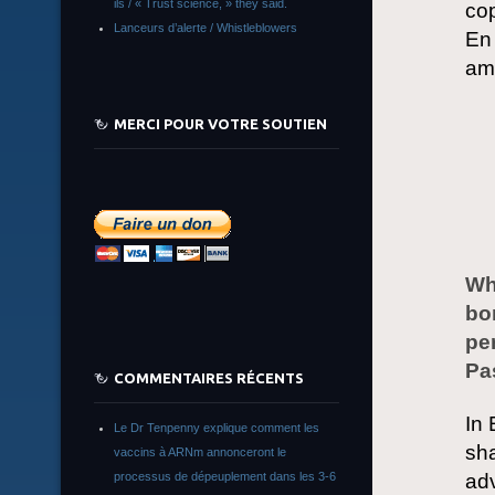
ils / « Trust science, » they said.
cop
Lanceurs d’alerte / Whistleblowers
En 
am
MERCI POUR VOTRE SOUTIEN
Wh
bo
pe
Pas
COMMENTAIRES RÉCENTS
In 
Le Dr Tenpenny explique comment les
sha
vaccins à ARNm annonceront le
processus de dépeuplement dans les 3-6
adv