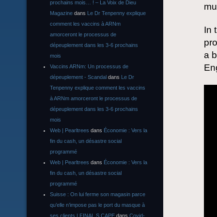
prochains mois… ! – La Voix de Dieu
mus
Magazine
dans
Le Dr Tenpenny explique
comment les vaccins à ARNm
In 
amorceront le processus de
pro
dépeuplement dans les 3-6 prochains
a b
mois
Eng
Vaccins ARNm: Un processus de
dépeuplement - Scandal
dans
Le Dr
Tenpenny explique comment les vaccins
à ARNm amorceront le processus de
dépeuplement dans les 3-6 prochains
mois
Web | Pearltrees
dans
Économie : Vers la
fin du cash, un désastre social
programmé
Web | Pearltrees
dans
Économie : Vers la
fin du cash, un désastre social
programmé
Suisse : On lui ferme son magasin parce
qu’elle n’impose pas le port du masque à
ses clients | FINAL S CAPE
dans
Covid-