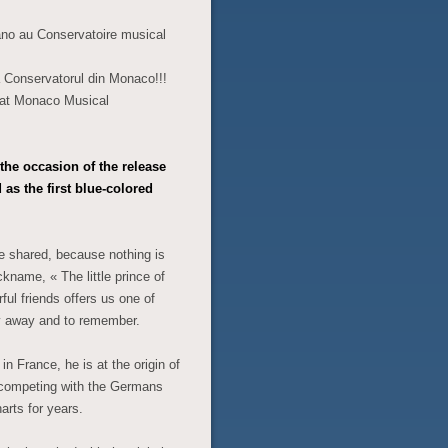
ano au Conservatoire musical
la Conservatorul din Monaco!!!
e at Monaco Musical
he occasion of the release
 as the first blue-colored
e shared, because nothing is
kname, « The little prince of
ul friends offers us one of
ly away and to remember.
n France, he is at the origin of
» competing with the Germans
arts for years.