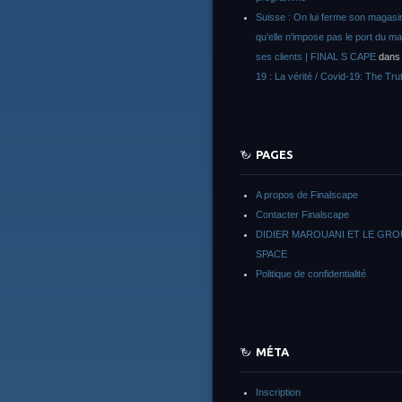
Suisse : On lui ferme son magasi
qu’elle n’impose pas le port du m
ses clients | FINAL S CAPE
dan
19 : La vérité / Covid-19: The Tru
PAGES
A propos de Finalscape
Contacter Finalscape
DIDIER MAROUANI ET LE GR
SPACE
Politique de confidentialité
MÉTA
Inscription