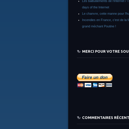
Les balbutiements de l’Internet / 
days of the Internet
Le chanvre, cette manne pour l’h
Incendies en France, c’est de la 
grand méchant Poutine !
MERCI POUR VOTRE SOU
COMMENTAIRES RÉCEN