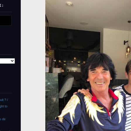
 :
uit ? /
ght to
as de