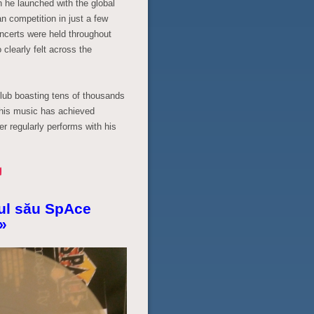
 he launched with the global
n competition in just a few
oncerts were held throughout
clearly felt across the
club boasting tens of thousands
e, his music has achieved
r regularly performs with his
pul său SpAce
»