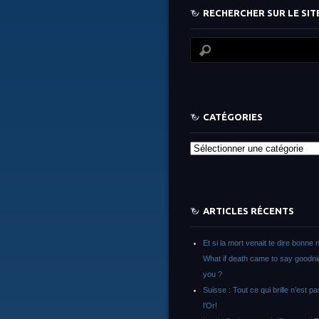
RECHERCHER SUR LE SITE
CATÉGORIES
Catégories
ARTICLES RÉCENTS
Et si la mort venait te dire bonne n
What if death came to say goodni
you ?
Suisse : Tout ce qui brille n’est p
l’Or!