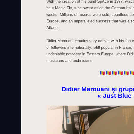
With the creation of his band SpAce in 1977, which
hit « Magic Fly, » he swept aside the German-Italia
weeks. Millions of records were sold, countless c
Europe, and an unparalleled success that was also 
Atlantic.
Didier Marouani remains very active, with his fan 
of followers internationally. Still popular in Franc
undeniable notoriety in Eastern Europe, where Didie
musicians and technicians.
Didier Marouani și gru
« Just Blue 