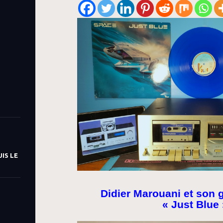
IS LE
Didier Marouani et son
« Just Blue 