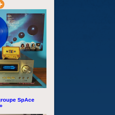
 groupe SpAce
»