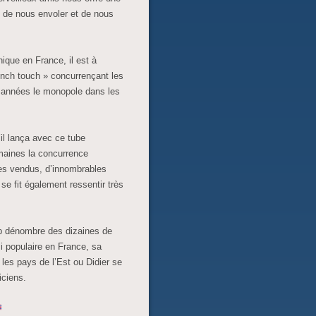
 de nous envoler et de nous
nique en France, il est à
French touch » concurrençant les
es années le monopole dans les
il lança avec ce tube
emaines la concurrence
ues vendus, d’innombrables
se fit également ressentir très
lub dénombre des dizaines de
ssi populaire en France, sa
 les pays de l’Est ou Didier se
iciens.