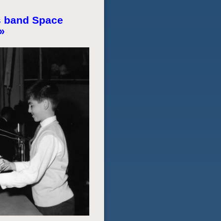
s band Space
»