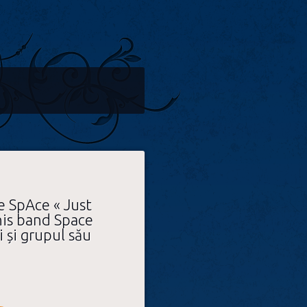
e SpAce « Just
his band Space
i și grupul său