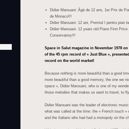
Didier Marouani: Âgé de 12 ans, 1er Prix de Pi
de Monaco!!!
Didier Marouani: 12 ani, Premiul I pentru pian 
Didier Marouani: 12 years old Piano First Pric
Conservatory!!!
Space in Salut magazine in November 1978 on t
of the 45 rpm record of « Just Blue », presented
record on the world market!
Because nothing is more beautiful than a good tim
more beautiful than a good memory, the one we nic
space », Didier Marouani, who is one of my wonderf
those melodies that makes us want to travel, to f
Didier Marouani was the leader of electronic music i
what was called at the time: the « French touch 
and the Italians who had had a monopoly on the ch