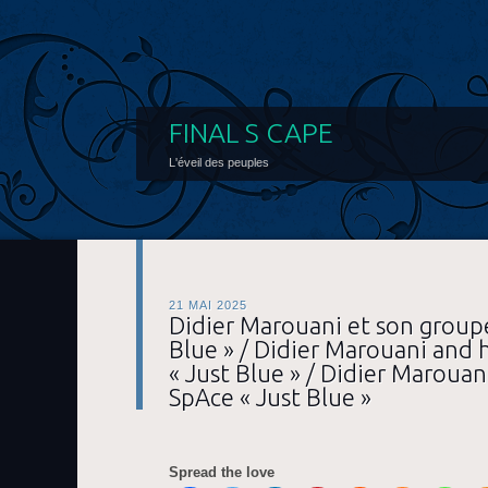
FINAL S CAPE
L'éveil des peuples
21 MAI 2025
Didier Marouani et son group
Blue » / Didier Marouani and 
« Just Blue » / Didier Marouan
SpAce « Just Blue »
Spread the love