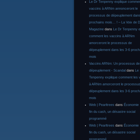
Le Dr Tenpenny explique commen
vaccins à ARNm annonceront le
processus de dépeuplement dans
prochains mois… ! – La Voix de D
Magazine
dans
Le Dr Tenpenny e
comment les vaccins à ARNm
amorceront le processus de
dépeuplement dans les 3-6 proch
mois
Vaccins ARNm: Un processus de
dépeuplement - Scandal
dans
Le
Tenpenny explique comment les 
à ARNm amorceront le processu
dépeuplement dans les 3-6 proch
mois
Web | Pearltrees
dans
Économie :
fin du cash, un désastre social
programmé
Web | Pearltrees
dans
Économie :
fin du cash, un désastre social
programmé