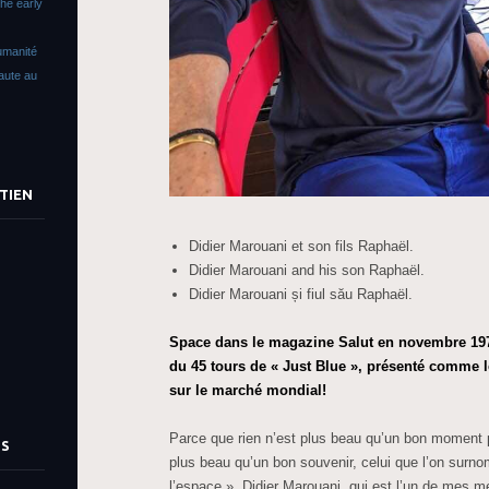
The early
umanité
faute au
TIEN
Didier Marouani et son fils Raphaël.
Didier Marouani and his son Raphaël.
Didier Marouani și fiul său Raphaël.
Space dans le magazine Salut en novembre 1978
du 45 tours de « Just Blue », présenté comme 
sur le marché mondial!
Parce que rien n’est plus beau qu’un bon moment p
TS
plus beau qu’un bon souvenir, celui que l’on surno
l’espace », Didier Marouani, qui est l’un de mes m