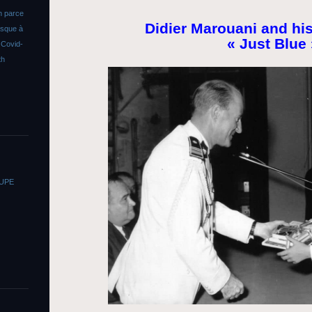
n parce
Didier Marouani and hi
asque à
« Just Blue 
s
Covid-
th
OUPE