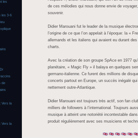
t les
de ces mélodies qui nous donne envie de voyager,
souvenir.
 les 3-6
ieu
Didier Marouani fut le leader de la musique électro
xplique
l’origine de ce que l’on appelait à l’époque: la « 
allemands et les italiens qui avaient eu durant d
charts.
ains
Avec la création de son groupe SpAce en 1977 qu’
planétaire, « Magic Fly » il balaya en quelques s
 Dr
germano-italienne. Ce furent des millions de disq
vaccins
concerts partout en Europe, un succès inégalé qui 
s de
nettement outre-Atlantique.
ains
Didier Marouani est toujours très actif, son fan c
 Vers la
milliers de followers à l’international. Toujours au
musique à atteint une notoriété incontestable dans
produit régulièrement avec ses musiciens et techn
 Vers la