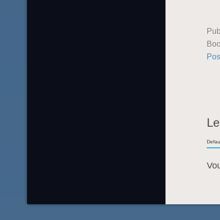
Pub
Boo
Pos
Le
Defau
Vo