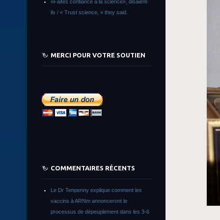
«Faites confiance à la science», disaient-
ils / « Trust science, » they said.
MERCI POUR VOTRE SOUTIEN
COMMENTAIRES RÉCENTS
Le Dr Tenpenny explique comment les
vaccins à ARNm annonceront le
processus de dépeuplement dans les 3-6