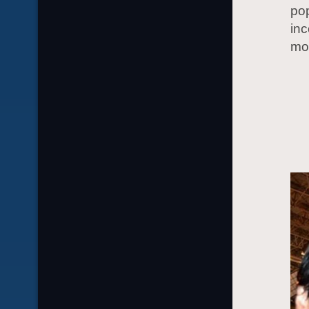
pop
inc
mod