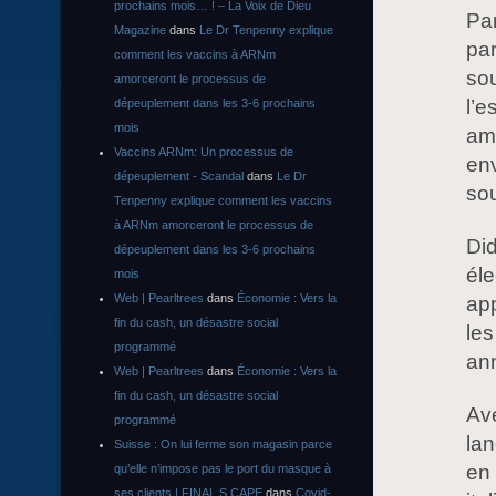
prochains mois… ! – La Voix de Dieu
Pa
Magazine
dans
Le Dr Tenpenny explique
par
comment les vaccins à ARNm
sou
amorceront le processus de
l’e
dépeuplement dans les 3-6 prochains
mois
am
Vaccins ARNm: Un processus de
env
dépeuplement - Scandal
dans
Le Dr
sou
Tenpenny explique comment les vaccins
à ARNm amorceront le processus de
Did
dépeuplement dans les 3-6 prochains
éle
mois
Web | Pearltrees
dans
Économie : Vers la
app
fin du cash, un désastre social
les
programmé
an
Web | Pearltrees
dans
Économie : Vers la
fin du cash, un désastre social
Ave
programmé
lan
Suisse : On lui ferme son magasin parce
en
qu’elle n’impose pas le port du masque à
ses clients | FINAL S CAPE
dans
Covid-