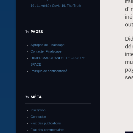
ita
19 : La vérité / Covid-19: The Truth
d’
iné
out
PAGES
Did
A propos de Finalscape
dén
Contacter Finalscape
int
DIDIER MAROUANI ET LE GROUPE
mus
SPACE
pay
Politique de confidentialité
ses
MÉTA
Inscription
Connexion
Flux des publications
Flux des commentaires