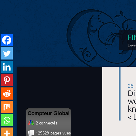
FI
L'éve
25
Di
wo
kn
« 