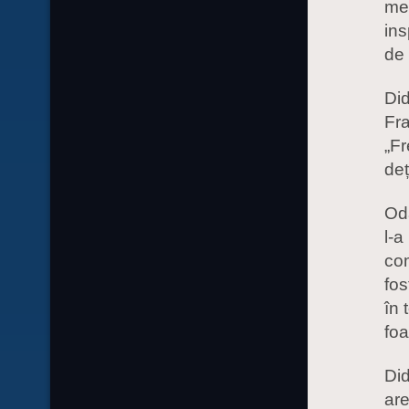
mei
ins
de 
Did
Fra
„Fr
deț
Od
l-a
com
fos
în 
foa
Did
are