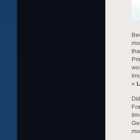
Bec
mo
tha
Pri
won
ins
«
L
Did
Fra
tim
Ger
mon