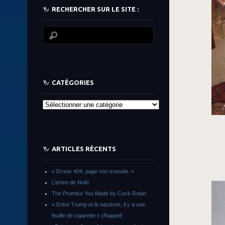
RECHERCHER SUR LE SITE :
CATÉGORIES
Catégories
ARTICLES RÉCENTS
« Erreur 404, page non trouvée. »
L’arbre de Noêl
The Promise You Made by Cock Robin
« Entre Trump et le nazisme, il y a une
feuille de cigarette » (Rappel)