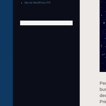
Site de WordPress-FR
Pe
bun
dec
Pri