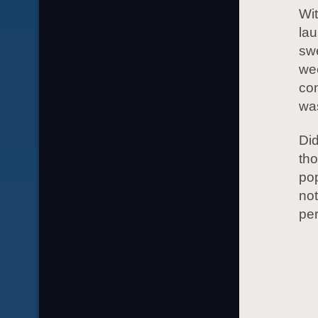
Wit
lau
swe
wee
co
was
Did
tho
pop
not
per