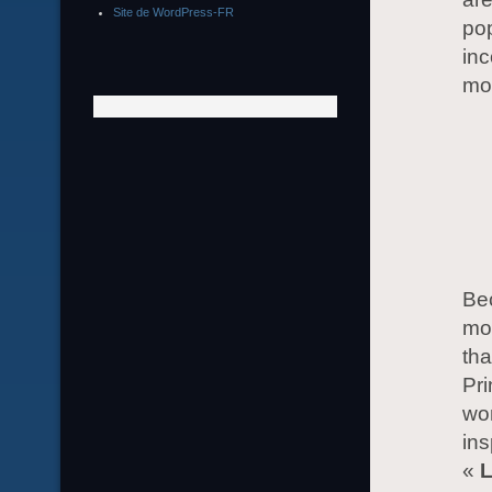
Site de WordPress-FR
pop
inc
mod
Bec
mo
tha
Pri
won
ins
«
L