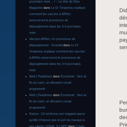
prochains mois… ! – La Voix de Dieu
Magazine
dans
Le Dr Tenpenny explique
Did
comment les vaccins à ARNm
dén
amorceront le processus de
int
dépeuplement dans les 3-6 prochains
mus
mois
pay
Vaccins ARNm: Un processus de
dépeuplement - Scandal
dans
Le Dr
ses
Tenpenny explique comment les vaccins
à ARNm amorceront le processus de
dépeuplement dans les 3-6 prochains
mois
Web | Pearltrees
dans
Économie : Vers la
fin du cash, un désastre social
programmé
Web | Pearltrees
dans
Économie : Vers la
fin du cash, un désastre social
Pe
programmé
bun
Suisse : On lui ferme son magasin parce
dec
qu’elle n’impose pas le port du masque à
Pri
ses clients | FINAL S CAPE
dans
Covid-