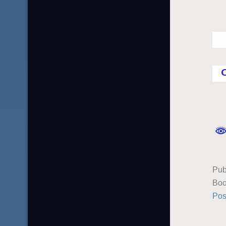
Pub
Boo
Pos