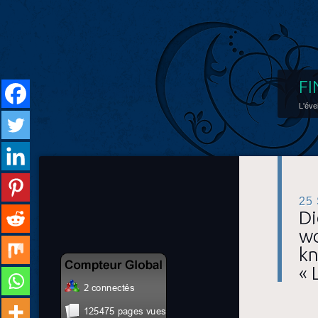
FI
L'éve
25
Di
wo
kn
« 