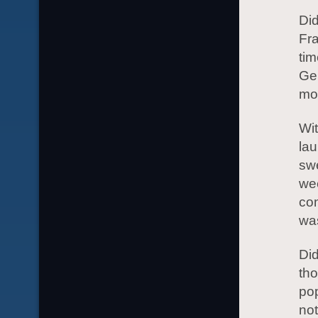
Did
Fra
tim
Ger
mon
Wit
lau
swe
wee
co
was
Did
tho
pop
not