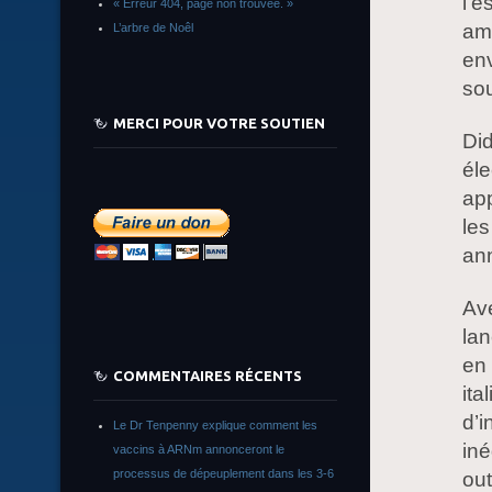
l’e
« Erreur 404, page non trouvée. »
am
L’arbre de Noêl
env
sou
MERCI POUR VOTRE SOUTIEN
Did
éle
app
les
an
Ave
lan
en
COMMENTAIRES RÉCENTS
ita
d’
Le Dr Tenpenny explique comment les
iné
vaccins à ARNm annonceront le
processus de dépeuplement dans les 3-6
out