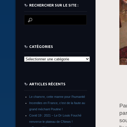
RECHERCHER SUR LE SITE :
CATÉGORIES
Catégories
ARTICLES RÉCENTS
Le chanvre, cette manne pour l’humanité
Incendies en France, c’est de la faute au
Pa
grand méchant Poutine !
par
Covid 19 : 2021 – Le Dr Louis Fouché
sou
renverse le plateau de CNews !