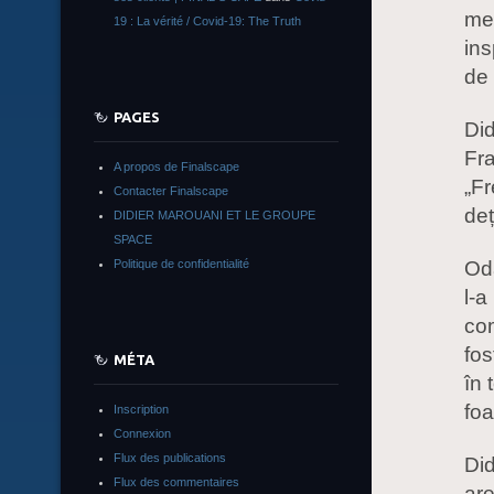
mei
19 : La vérité / Covid-19: The Truth
ins
de 
PAGES
Did
Fra
A propos de Finalscape
„Fr
Contacter Finalscape
deț
DIDIER MAROUANI ET LE GROUPE
SPACE
Politique de confidentialité
Od
l-a
com
fos
MÉTA
în 
foa
Inscription
Connexion
Flux des publications
Did
Flux des commentaires
are