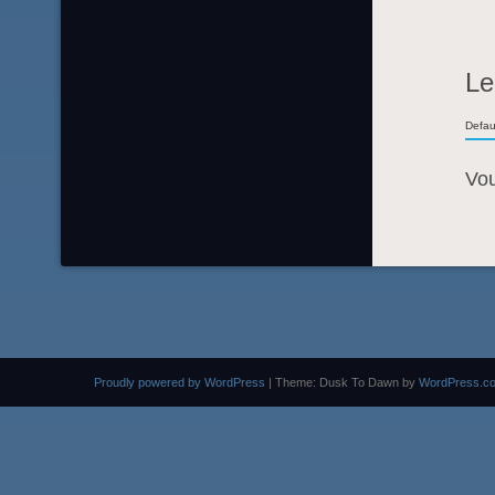
Le
Defau
Vo
Proudly powered by WordPress
|
Theme: Dusk To Dawn by
WordPress.c