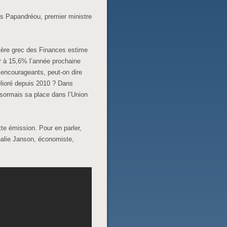
es Papandréou, premier ministre
tère grec des Finances estime
er à 15,6% l’année prochaine
 encourageants, peut-on dire
élioré depuis 2010 ? Dans
désormais sa place dans l’Union
te émission. Pour en parler,
halie Janson, économiste,