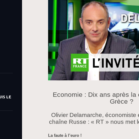
Economie : Dix ans après la c
IS LE
Grèce ?
Olivier Delamarche, économiste e
chaîne Russe : « RT » nous met les
La faute à l’euro !