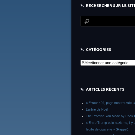
RECHERCHER SUR LE SITE
CATÉGORIES
Catégories
ARTICLES RÉCENTS
« Erreur 404, page non trouvée. 
L’arbre de Noêl
The Promise You Made by Cock 
« Entre Trump et le nazisme, il y 
feuille de cigarette » (Rappel)