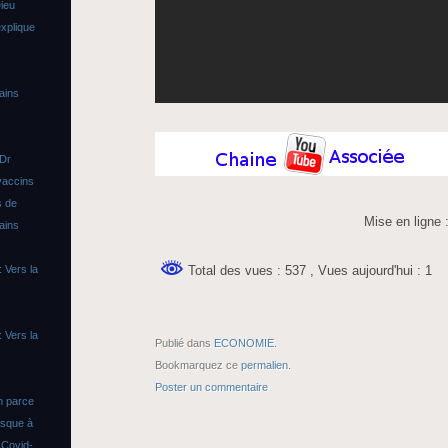
ieu
xplique
ains
 Dr
vaccins
s de
Mise en ligne 
ains
Total des vues : 537
, Vues aujourd'hui : 1
 Vers la
 Vers la
Publié dans
ECONOMIE
.
Bookmarquez ce
permalien
.
Poster un commentaire
n parce
asque à
s
Covid-