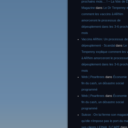
prochains mois… ! – La Voix de D
Magazine
dans
Le Dr Tenpenny e
comment les vaccins à ARNm
amorceront le processus de
dépeuplement dans les 3-6 proch
mois
Vaccins ARNm: Un processus de
dépeuplement - Scandal
dans
Le
Tenpenny explique comment les 
à ARNm amorceront le processu
dépeuplement dans les 3-6 proch
mois
Web | Pearltrees
dans
Économie :
fin du cash, un désastre social
programmé
Web | Pearltrees
dans
Économie :
fin du cash, un désastre social
programmé
Suisse : On lui ferme son magasi
qu’elle n’impose pas le port du m
ses clients | FINAL S CAPE
dan