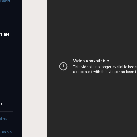
isaient-
TIEN
TS
t les
 les 3-6