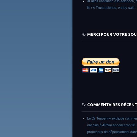
«Faites confiance à la science», d
ils / « Trust science, » they said.
MERCI POUR VOTRE SOU
COMMENTAIRES RÉCEN
Le Dr Tenpenny explique commen
vaccins à ARNm annonceront le
processus de dépeuplement dans