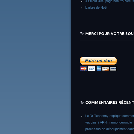
« Erreur 404, page non trouvée. 
L’arbre de Noêl
MERCI POUR VOTRE SOU
COMMENTAIRES RÉCEN
Le Dr Tenpenny explique commen
vaccins à ARNm annonceront le
processus de dépeuplement dans