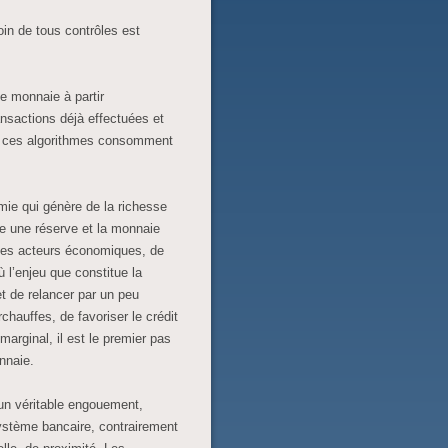
in de tous contrôles est
e monnaie à partir
ansactions déjà effectuées et
ue ces algorithmes consomment
ie qui génère de la richesse
e une réserve et la monnaie
r les acteurs économiques, de
ù l’enjeu que constitue la
t de relancer par un peu
rchauffes, de favoriser le crédit
arginal, il est le premier pas
nnaie.
un véritable engouement,
ystème bancaire, contrairement