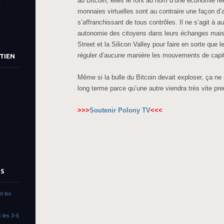
au Bitcoin, elles le font au nom d’une économie rée
»
monnaies virtuelles sont au contraire une façon d’a
s’affranchissant de tous contrôles. Il ne s’agit à
autonomie des citoyens dans leurs échanges mais 
Street et la Silicon Valley pour faire en sorte que 
réguler d’aucune manière les mouvements de capi
TIEN
Même si la bulle du Bitcoin devait exploser, ça ne
long terme parce qu’une autre viendra très vite pre
>>>
Soutenir Polony TV
<<<
TS
t les
 les 3-6