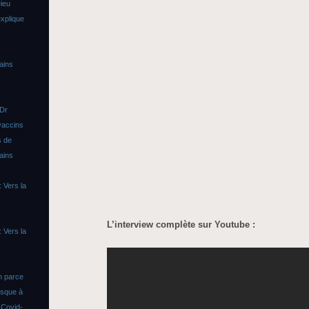
ieu
xplique
ains
 Dr
vaccins
s de
ains
 Vers la
L’interview complète sur Youtube :
 Vers la
n parce
asque à
s
Covid-