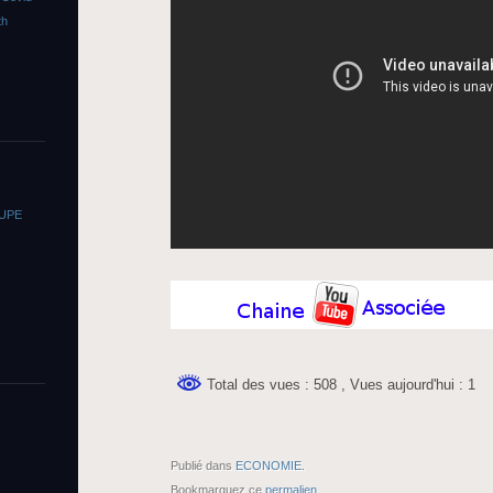
th
OUPE
Total des vues : 508
, Vues aujourd'hui : 1
Publié dans
ECONOMIE
.
Bookmarquez ce
permalien
.