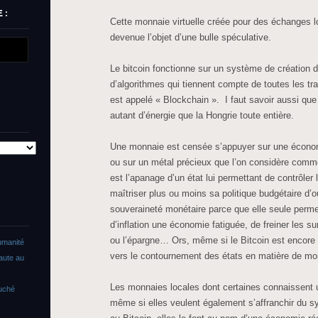
 :
Cette monnaie virtuelle créée pour des échanges lo
devenue l’objet d’une bulle spéculative.
Le bitcoin fonctionne sur un système de création d
d’algorithmes qui tiennent compte de toutes les tr
est appelé « Blockchain ». I faut savoir aussi q
autant d’énergie que la Hongrie toute entière.
Une monnaie est censée s’appuyer sur une économ
ou sur un métal précieux que l’on considère comm
est l’apanage d’un état lui permettant de contrôle
maîtriser plus ou moins sa politique budgétaire d’o
souveraineté monétaire parce que elle seule perme
d’inflation une économie fatiguée, de freiner les su
ou l’épargne… Ors, même si le Bitcoin est encore m
umanité
vers le contournement des états en matière de mo
faute au
Les monnaies locales dont certaines connaissent 
ouché
même si elles veulent également s’affranchir du s