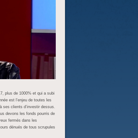
17, plus de 1000% et qui a subi
nnée est l’enjeu de toutes les
ses clients d’investir dessus.
us devons les fonds pourris de
 yeux fermés dans les
tours dénués de tous scrupules