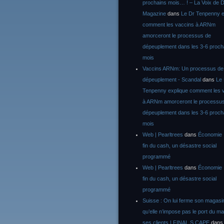
prochains mois… ! – La Voix de D
Magazine
dans
Le Dr Tenpenny e
comment les vaccins à ARNm
amorceront le processus de
dépeuplement dans les 3-6 proch
mois
Vaccins ARNm: Un processus de
dépeuplement - Scandal
dans
Le
Tenpenny explique comment les 
à ARNm amorceront le processu
dépeuplement dans les 3-6 proch
mois
Web | Pearltrees
dans
Économie :
fin du cash, un désastre social
programmé
Web | Pearltrees
dans
Économie :
fin du cash, un désastre social
programmé
Suisse : On lui ferme son magasi
qu’elle n’impose pas le port du m
ses clients | FINAL S CAPE
dan