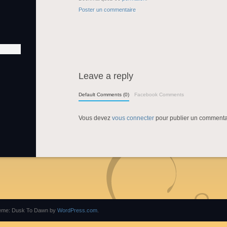
Poster un commentaire
Leave a reply
Default Comments (0)
Facebook Comments
Vous devez
vous connecter
pour publier un commenta
eme: Dusk To Dawn by
WordPress.com
.