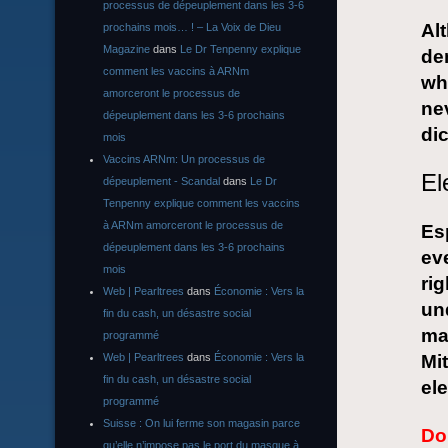
processus de dépeuplement dans les 3-6
Al
prochains mois… ! – La Voix de Dieu
Magazine
dans
Le Dr Tenpenny explique
de
comment les vaccins à ARNm
whi
amorceront le processus de
ne
dépeuplement dans les 3-6 prochains
dic
mois
Vaccins ARNm: Un processus de
El
dépeuplement - Scandal
dans
Le Dr
Tenpenny explique comment les vaccins
à ARNm amorceront le processus de
Es
dépeuplement dans les 3-6 prochains
ev
mois
rig
Web | Pearltrees
dans
Économie : Vers la
und
fin du cash, un désastre social
ma
programmé
Web | Pearltrees
dans
Économie : Vers la
Mit
fin du cash, un désastre social
ele
programmé
Suisse : On lui ferme son magasin parce
Do
qu’elle n’impose pas le port du masque à