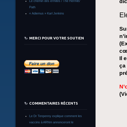
dic
Le chemin des ermites / The Hermits’
Path
El
« Adiemus » Karl Jenkins
Su
n’
MERCI POUR VOTRE SOUTIEN
(E
cœ
Il 
ça
pré
N’o
(V
COMMENTAIRES RÉCENTS
Le Dr Tenpenny explique comment les
vaccins à ARNm annonceront le