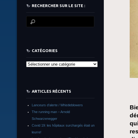
RECHERCHER SUR LE SITE :
CATÉGORIES
Catégories
ARTICLES RÉCENTS
Lanceurs d’alerte / Whistleblowers
Bi
The running man – Arnold
dé
Schwarzenegger
qui
Covid 19: les hôpitaux surchargés était un
re
leurre!