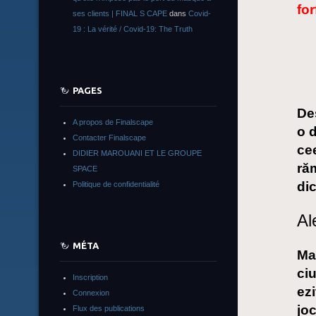
for
ses clients | FINAL S CAPE
dans
Covid-
19 : La vérité / Covid-19: The Truth
PAGES
Deș
A propos de Finalscape
o d
Contacter Finalscape
cee
DIDIER MAROUANI ET LE GROUPE
răm
SPACE
dic
Politique de confidentialité
Al
MÉTA
Mai
ci
Inscription
ezi
Connexion
jo
Flux des publications