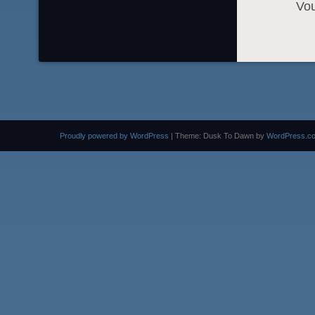
Vo
Proudly powered by WordPress
|
Theme: Dusk To Dawn by
WordPress.c