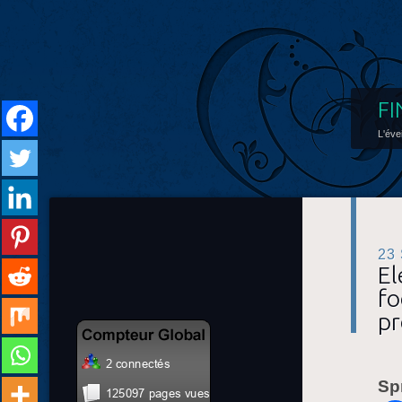
FI
L'éve
23
El
fo
pr
Sp