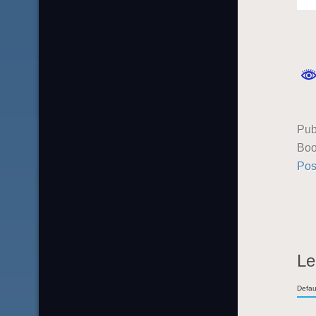
Pub
Boo
Pos
Le
Defau