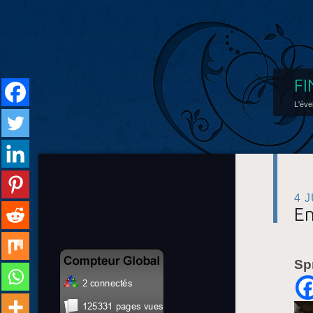
FI
L'éve
4 
En
Sp