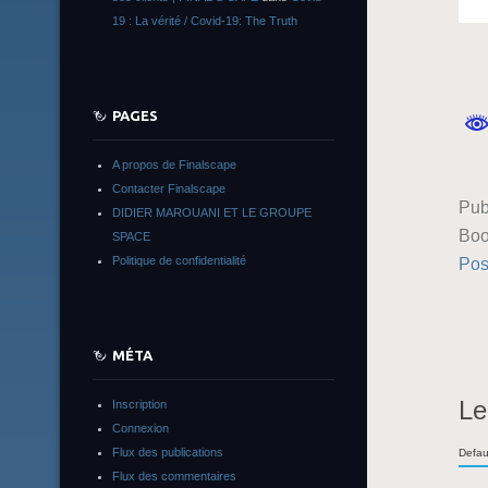
19 : La vérité / Covid-19: The Truth
PAGES
A propos de Finalscape
Contacter Finalscape
Pub
DIDIER MAROUANI ET LE GROUPE
Boo
SPACE
Politique de confidentialité
Pos
MÉTA
Le
Inscription
Connexion
Flux des publications
Defau
Flux des commentaires