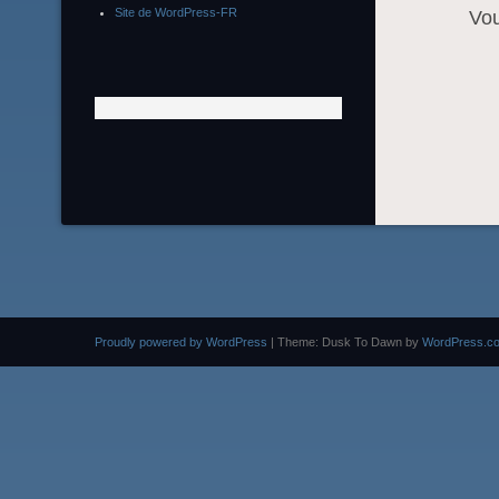
Site de WordPress-FR
Vo
Proudly powered by WordPress
|
Theme: Dusk To Dawn by
WordPress.c