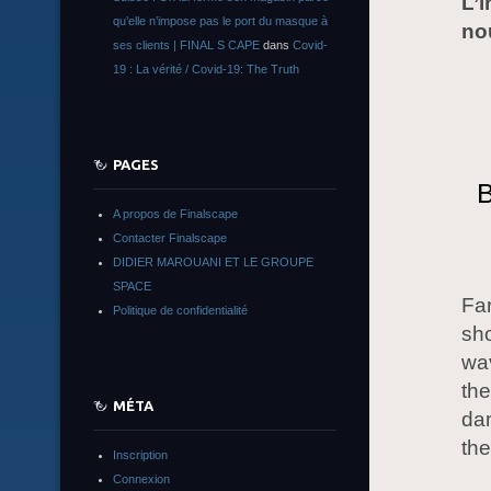
L’i
qu’elle n’impose pas le port du masque à
no
ses clients | FINAL S CAPE
dans
Covid-
19 : La vérité / Covid-19: The Truth
PAGES
B
A propos de Finalscape
Contacter Finalscape
DIDIER MAROUANI ET LE GROUPE
SPACE
Far
Politique de confidentialité
sh
wav
the
MÉTA
dam
th
Inscription
Connexion