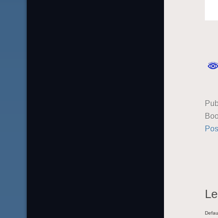
Pub
Boo
Pos
Le
Defau