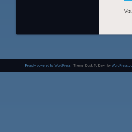
Vo
Proudly powered by WordPress
|
Theme: Dusk To Dawn by
WordPress.c