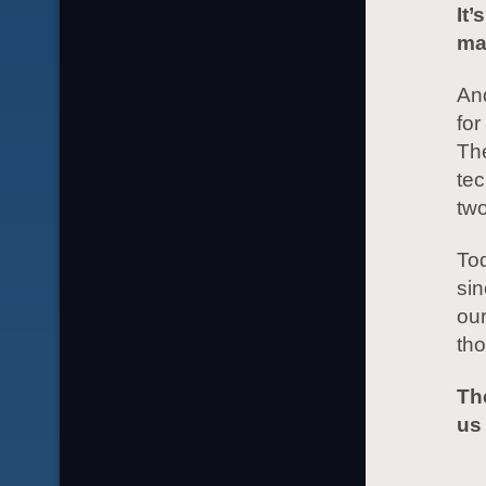
It’
mak
And
for
The
tec
two
Tod
sin
our
tho
The
us