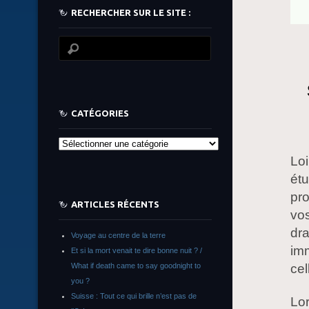
RECHERCHER SUR LE SITE :
CATÉGORIES
Catégories
Loi
étu
pr
ARTICLES RÉCENTS
vos
dra
Voyage au centre de la terre
imm
Et si la mort venait te dire bonne nuit ? /
What if death came to say goodnight to
cel
you ?
Suisse : Tout ce qui brille n’est pas de
Lo