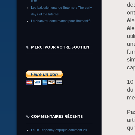
l’Or!
de
Les balbutiements de l’Internet / The early
ont
days of the Internet
éle
Le chanvre, cette manne pour l’humanité
éle
uti
une
MERCI POUR VOTRE SOUTIEN
fum
sim
cap
10 
du 
me
Pas
COMMENTAIRES RÉCENTS
art
qu’
Le Dr Tenpenny explique comment les