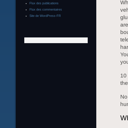
Whe
Flux des publications
veh
Flux des commentaires
Site de WordPress-FR
glu
are
bou
tel
har
You
you
10 
the
No 
hum
Wh