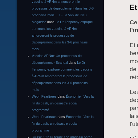
vaccins à ARNm annonceront le
Et
processus de dépeuplement dans les 3-6
prochains mois… ! – La Voix de Dieu
Ce 
Magazine
dans
Le Dr Tenpenny explique
comment les vaccins à ARNm
l’u
amorceront le processus de
dépeuplement dans les 3-6 prochains
Et 
mois
bea
Vaccins ARNm: Un processus de
mo
dépeuplement - Scandal
dans
Le Dr
de 
Tenpenny explique comment les vaccins
ret
à ARNm amorceront le processus de
dépeuplement dans les 3-6 prochains
mois
Les
Web | Pearltrees
dans
Économie : Vers la
dep
fin du cash, un désastre social
pan
programmé
lai
Web | Pearltrees
dans
Économie : Vers la
l’ut
fin du cash, un désastre social
programmé
Suisse : On lui ferme son magasin parce