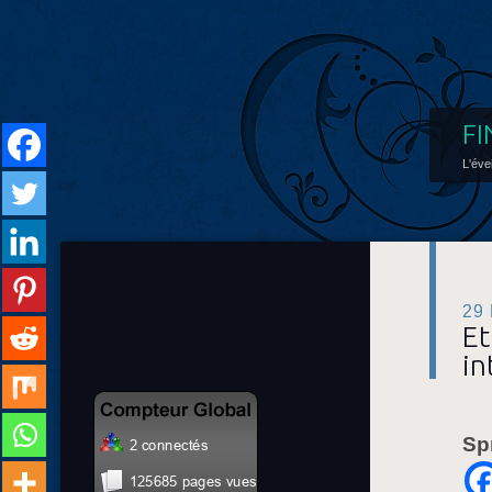
FI
L'éve
29
Et
in
Sp