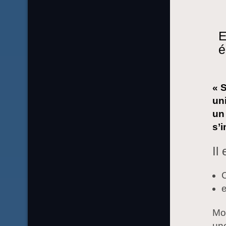
E
é
« 
uni
un 
s’i
Il
C
Moi
une