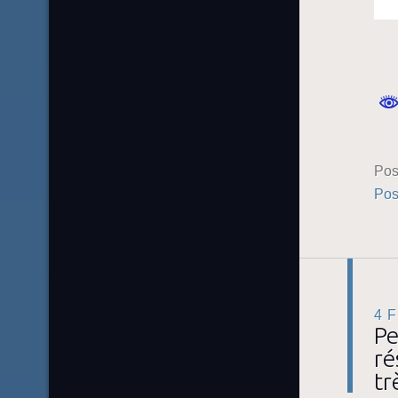
Pos
Pos
4 
Pe
ré
tr