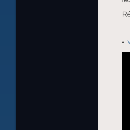
rec
Ré