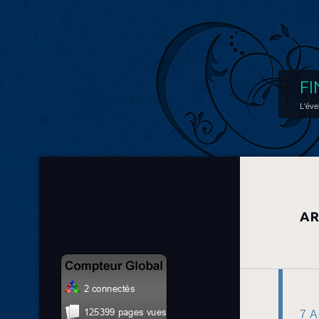
FI
L'éve
AR
7 