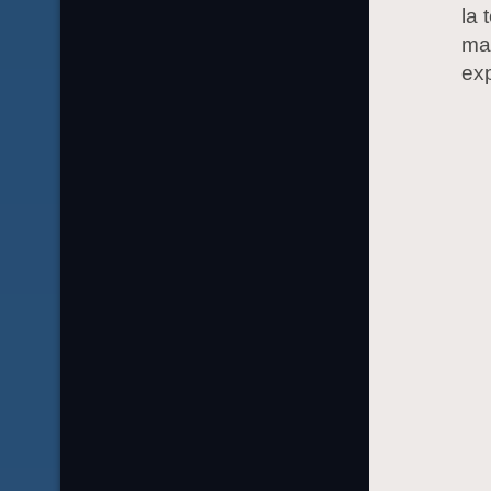
la 
ma
exp