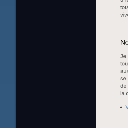
tot
viv
No
Je 
tou
aux
se 
de 
la 
V