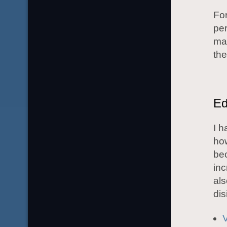
For
per
ma
the
Ed
I h
ho
bec
inc
als
dis
V