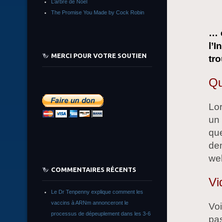
L’arbre de Noêl
The Promise You Made by Cock Robin
… 
l’I
MERCI POUR VOTRE SOUTIEN
tr
Qu
Lo
un
que
dem
web
COMMENTAIRES RÉCENTS
Vi
Le Dr Tenpenny explique comment les
vaccins à ARNm annonceront le
Voi
processus de dépeuplement dans les 3-6
pas