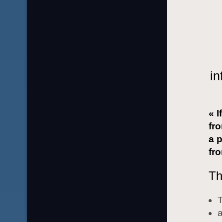
in
« 
fro
a 
fro
Th
T
a