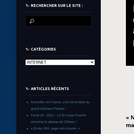
RECHERCHER SUR LE SITE :
CATÉGORIES
Catégories
ARTICLES RÉCENTS
Incendies en France, c’est de la faute au
grand méchant Poutine !
Covid 19 : 2021 – Le Dr Louis Fouché
« 
renverse le plateau de CNews !
mag
« Erreur 404, page non trouvée. »