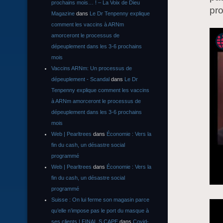
prochains mois… ! – La Voix de Dieu
pro
Magazine
dans
Le Dr Tenpenny explique
comment les vaccins à ARNm
amorceront le processus de
dépeuplement dans les 3-6 prochains
mois
Vaccins ARNm: Un processus de
dépeuplement - Scandal
dans
Le Dr
Tenpenny explique comment les vaccins
à ARNm amorceront le processus de
dépeuplement dans les 3-6 prochains
mois
Web | Pearltrees
dans
Économie : Vers la
fin du cash, un désastre social
programmé
Web | Pearltrees
dans
Économie : Vers la
fin du cash, un désastre social
programmé
Suisse : On lui ferme son magasin parce
qu’elle n’impose pas le port du masque à
ses clients | FINAL S CAPE
dans
Covid-