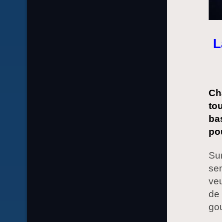
L
Ch
to
ba
po
Sur
sen
veu
de 
go