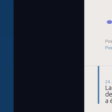
Pos
Pos
24
La
de
a 