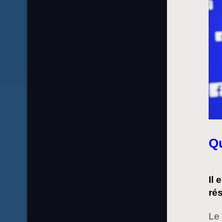
Qu
Il
ré
Le 