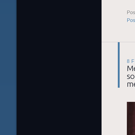
Pos
Pos
8 
Mé
so
m