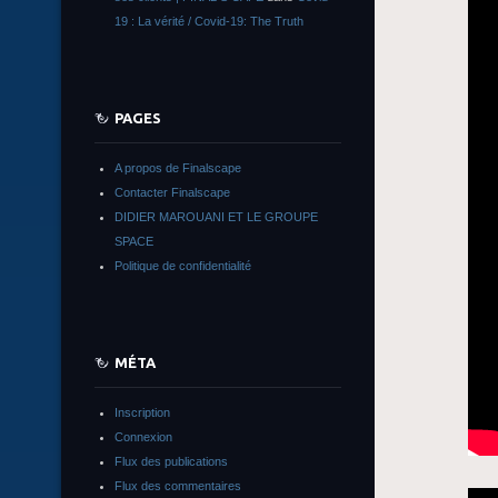
19 : La vérité / Covid-19: The Truth
PAGES
A propos de Finalscape
Contacter Finalscape
DIDIER MAROUANI ET LE GROUPE
SPACE
Politique de confidentialité
MÉTA
Inscription
Connexion
Flux des publications
Flux des commentaires