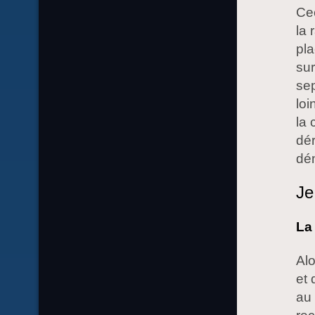
Cec
la 
pla
sur
sep
loi
la 
dér
dé
Je
La
Al
et 
au 