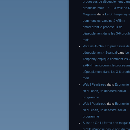
processus de dépeuplement dans
prochains mois… ! – La Voix de D
Magazine
dans
Le Dr Tenpenny e
comment les vaccins à ARNm
amorceront le processus de
dépeuplement dans les 3-6 proch
mois
Vaccins ARNm: Un processus de
dépeuplement - Scandal
dans
Le
Tenpenny explique comment les 
à ARNm amorceront le processu
dépeuplement dans les 3-6 proch
mois
Web | Pearltrees
dans
Économie :
fin du cash, un désastre social
programmé
Web | Pearltrees
dans
Économie :
fin du cash, un désastre social
programmé
Suisse : On lui ferme son magasi
qu’elle n’impose pas le port du m