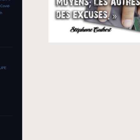
s
Covid-
th
OUPE