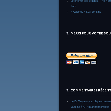
Le chemin des ermites / The Herm
Path
« Adiemus » Karl Jenkins
MERCI POUR VOTRE SOU
COMMENTAIRES RÉCEN
Le Dr Tenpenny explique commen
vaccins à ARNm annonceront le