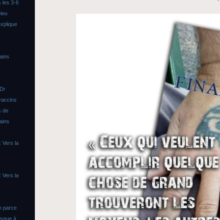
 les 3-6
ieu
xplique
ains
 Dr
vaccins
s de
ains
 Vers la
 Vers la
n parce
asque à