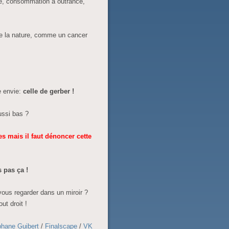
ité, consommation à outrance,
de la nature, comme un cancer
e envie:
celle de gerber !
ussi bas ?
es mais il faut dénoncer cette
 pas ça !
us regarder dans un miroir ?
ut droit !
phane Guibert
/
Finalscape
/
VK