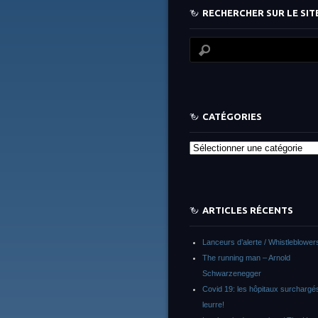
RECHERCHER SUR LE SITE
CATÉGORIES
Catégories
ARTICLES RÉCENTS
Lanceurs d’alerte / Whistleblower
The running man – Arnold
Schwarzenegger
Covid 19: les hôpitaux surchargés
leurre!