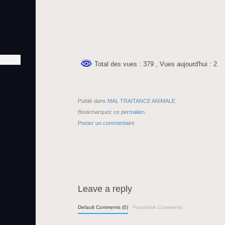
Total des vues : 379
, Vues aujourd'hui : 2
Publié dans
MAL TRAITANCE ANIMALE
.
Bookmarquez ce
permalien
.
Poster un commentaire
Leave a reply
Default Comments (0)
Facebook Comments