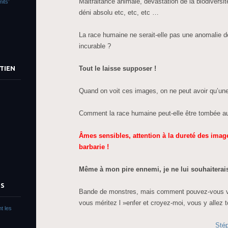
Maltraitance animale, dévastation de la biodivers
its’
déni absolu etc, etc, etc …
La race humaine ne serait-elle pas une anomalie 
incurable ?
Tout le laisse supposer !
TIEN
Quand on voit ces images, on ne peut avoir qu’un
Comment la race humaine peut-elle être tombée a
Âmes
sensibles, attention à la dureté des imag
barbarie !
Même à mon pire ennemi, je ne lui souhaiterais
TS
Bande de monstres, mais comment pouvez-vous vo
vous méritez l »enfer et croyez-moi, vous y allez to
t les
Sté