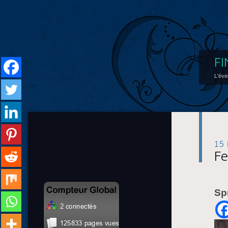
FI
L'éve
15
Fe
Sp