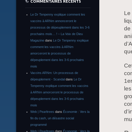
COMMENTAIRES RÉCENTS
Le 
Le Dr Tenpenny explique comment les
liq
vaccins à ARNm annonceront le
de 
processus de dépeuplement dans les 3-6
prochains mois… ! – La Voix de Dieu
ani
Magazine
dans
Le Dr Tenpenny explique
d’A
comment les vaccins à ARNm
que
amorceront le processus de
dépeuplement dans les 3-6 prochains
Cet
mois
co
Vaccins ARNm: Un processus de
dépeuplement - Scandal
dans
Le Dr
1er
Tenpenny explique comment les vaccins
les
à ARNm amorceront le processus de
gro
dépeuplement dans les 3-6 prochains
com
mois
d’i
Web | Pearltrees
dans
Économie : Vers la
mu
fin du cash, un désastre social
programmé
Web | Pearltrees
dans
Économie : Vers la