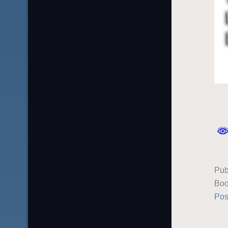
Pub
Boo
Pos