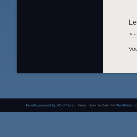
Le
Defau
Vo
Proudly powered by WordPress
|
Theme: Dusk To Dawn by
WordPress.c