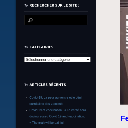
RECHERCHER SUR LE SITE :
CATÉGORIES
Catégories
ARTICLES RÉCENTS
Covid-19: La peur au ventre et le déni
surréaliste des vaccinés
Covid 19 et vaccination : « La vérité sera
Fe
douloureuse / Covid 19 and vaccination:
« The truth will be painful