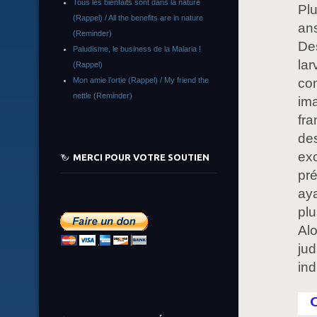
Tous les bienfaits sont dans la nature
Plu
(Rappel) / All the benefits are in nature
ans
(Reminder)
Des
Paludisme, le business de la Malaria !
lar
(Rappel)
Mon amie l’ortie (Rappel) / My friend the
con
nettle (Reminder)
ima
fra
de
exc
MERCI POUR VOTRE SOUTIEN
pr
aya
plu
Alo
jud
ind