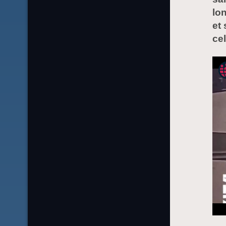
lo
et
cel