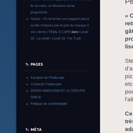
Pe
fin du cash, un désastre social
programmé
« 
Suisse : On lui ferme son magasin parce
ret
qu’elle n’impose pas le port du masque à
gâ
ses clients | FINAL S CAPE
dans
Covid-
pr
19 : La vérité / Covid-19: The Truth
lis
Ste
PAGES
d’a
pi
A propos de Finalscape
et
Contacter Finalscape
pou
DIDIER MAROUANI ET LE GROUPE
SPACE
l’a
Politique de confidentialité
Ce
trè
ad
MÉTA