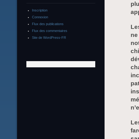
plu
Inscription
ap
Connexion
Flux des publications
Les
Flux des commentaires
ne
Site de WordPress-FR
no
ch
dé
ch
in
pa
in
mé
n’
Les
fa
san