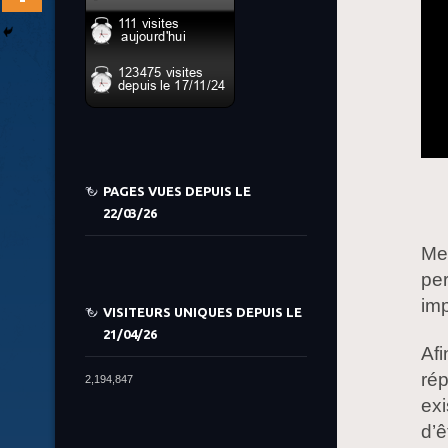
PAGES VUES DEPUIS LE
22/03/26
Me 
per
imp
VISITEURS UNIQUES DEPUIS LE
21/04/26
Af
rép
2,194,847
exi
d’ê