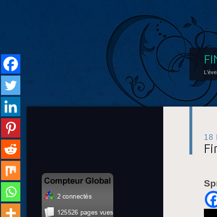
FI
L'éve
18
Fi
Sp