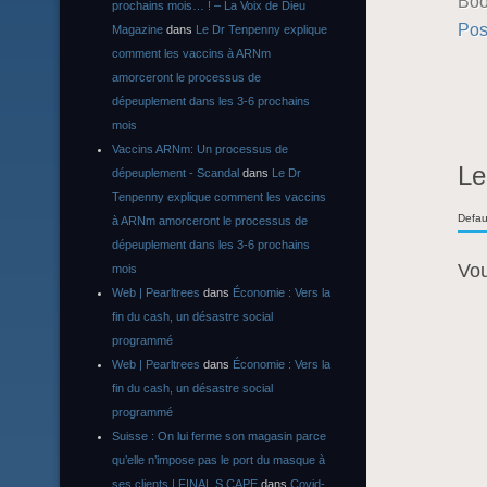
Boo
prochains mois… ! – La Voix de Dieu
Pos
Magazine
dans
Le Dr Tenpenny explique
comment les vaccins à ARNm
amorceront le processus de
dépeuplement dans les 3-6 prochains
mois
Vaccins ARNm: Un processus de
Le
dépeuplement - Scandal
dans
Le Dr
Tenpenny explique comment les vaccins
Defau
à ARNm amorceront le processus de
dépeuplement dans les 3-6 prochains
Vo
mois
Web | Pearltrees
dans
Économie : Vers la
fin du cash, un désastre social
programmé
Web | Pearltrees
dans
Économie : Vers la
fin du cash, un désastre social
programmé
Suisse : On lui ferme son magasin parce
qu’elle n’impose pas le port du masque à
ses clients | FINAL S CAPE
dans
Covid-