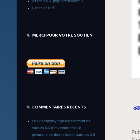
« Erreur 404, page non trouvée. »
L’arbre de Noêl
MERCI POUR VOTRE SOUTIEN
COMMENTAIRES RÉCENTS
Le Dr Tenpenny explique comment les
vaccins à ARNm annonceront le
Pub
processus de dépeuplement dans les 3-6