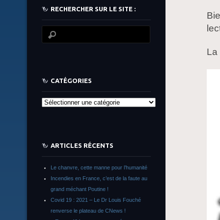
RECHERCHER SUR LE SITE :
Bie
lec
La 
CATÉGORIES
Catégories
ARTICLES RÉCENTS
Le chanvre, cette manne pour l’humanité
Incendies en France, c’est de la faute au
grand méchant Poutine !
Covid 19 : 2021 – Le Dr Louis Fouché
renverse le plateau de CNews !