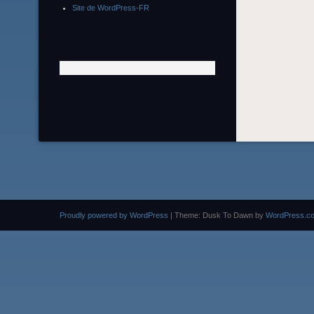
Site de WordPress-FR
Proudly powered by WordPress
|
Theme: Dusk To Dawn by
WordPress.c