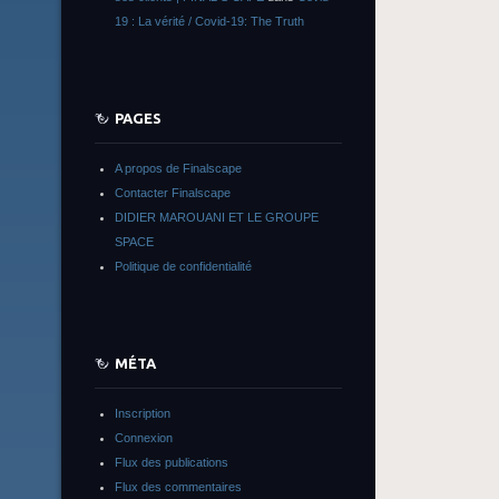
19 : La vérité / Covid-19: The Truth
PAGES
A propos de Finalscape
Contacter Finalscape
DIDIER MAROUANI ET LE GROUPE
SPACE
Politique de confidentialité
MÉTA
Inscription
Connexion
Flux des publications
Flux des commentaires