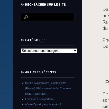
RECHERCHER SUR LE SITE :
Dan
pr
Rus
du 
Ph
CATÉGORIES
Do
Catégories
ARTICLES RÉCENTS
P
Médias Mainstream: Le béton flotte !
(Rappel) /Mainstream Media: Concrete
Pe 
floats! (Reminder)
Enchaîné à son portable
som
Affaire Epstein, et puis après ?
sim