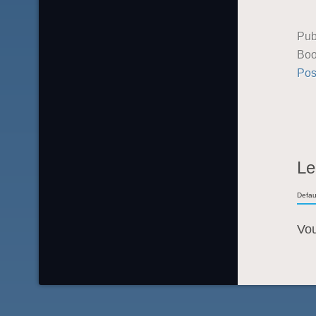
Pub
Boo
Pos
Le
Defau
Vo