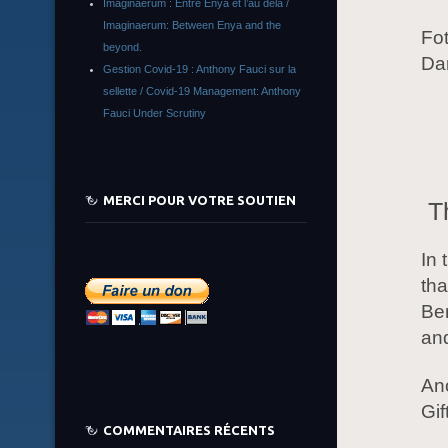
Imaginaerum : Entre Enya et l’au delà /
Imaginaerum: Between Enya and the
Fo
beyond.
Da
Gestion Covid-19 : Anthony Fauci sur la
sellette / Covid-19 Management: Anthony
Fauci Under Scrutiny
MERCI POUR VOTRE SOUTIEN
T
In 
tha
Be
and
An
Gif
COMMENTAIRES RÉCENTS