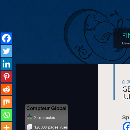
FI
L'éve
8 
G
I
Sp