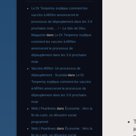
Le Dr Tenpenny explique comment les
vaccins à ARNm annonceront le
processus de dépeuplement dans les 3-6
prochains mois… ! – La Voix de Dieu
Magazine
dans
Le Dr Tenpenny explique
comment les vaccins à ARNm
amorceront le processus de
dépeuplement dans les 3-6 prochains
mois
Vaccins ARNm: Un processus de
dépeuplement - Scandal
dans
Le Dr
Tenpenny explique comment les vaccins
à ARNm amorceront le processus de
dépeuplement dans les 3-6 prochains
mois
Web | Pearltrees
dans
Économie : Vers la
fin du cash, un désastre social
T
programmé
K
Web | Pearltrees
dans
Économie : Vers la
fin du cash, un désastre social