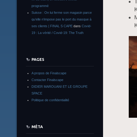
T
programmé
K
Suisse : On lui ferme son magasin parce
M
qu’elle n’impose pas le port du masque à
K
ses clients | FINAL S CAPE
dans
Covid-
19 : La vérité / Covid-19: The Truth
PAGES
A propos de Finalscape
Contacter Finalscape
DIDIER MAROUANI ET LE GROUPE
SPACE
Politique de confidentialité
MÉTA