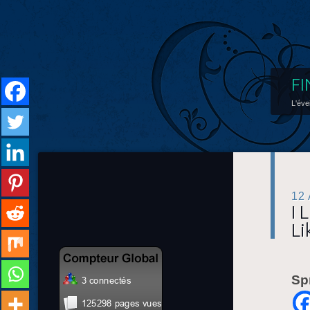
FI
L'éve
12
I 
Li
Sp