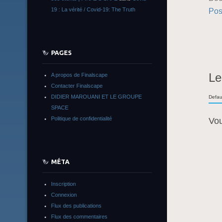
Pos
19 : La vérité / Covid-19: The Truth
PAGES
Le
A propos de Finalscape
Contacter Finalscape
DIDIER MAROUANI ET LE GROUPE
Defau
SPACE
Politique de confidentialité
Vo
MÉTA
Inscription
Connexion
Flux des publications
Flux des commentaires