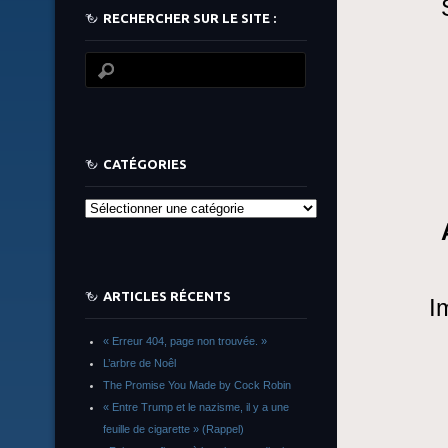
RECHERCHER SUR LE SITE :
CATÉGORIES
Catégories
ARTICLES RÉCENTS
I
« Erreur 404, page non trouvée. »
L’arbre de Noêl
The Promise You Made by Cock Robin
« Entre Trump et le nazisme, il y a une
feuille de cigarette » (Rappel)