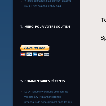
«Faites confiance à la science», disaient-
ils / « Trust science, » they said.
T
MERCI POUR VOTRE SOUTIEN
Sp
COMMENTAIRES RÉCENTS
Le Dr Tenpenny explique comment les
vaccins à ARNm annonceront le
processus de dépeuplement dans les 3-6