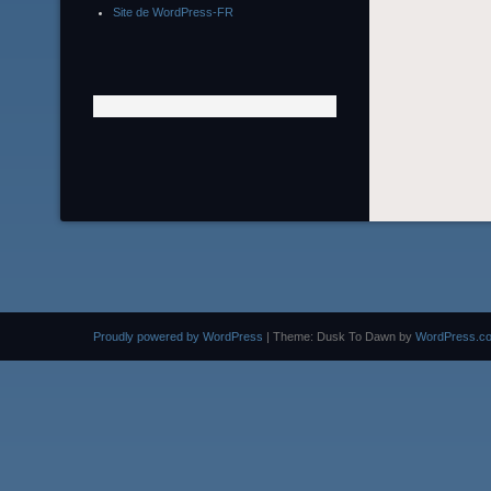
Site de WordPress-FR
Proudly powered by WordPress
|
Theme: Dusk To Dawn by
WordPress.c