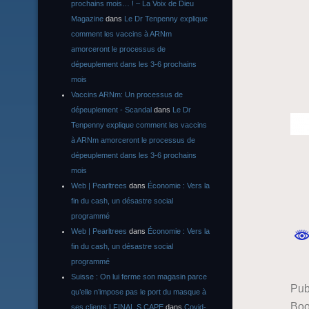
prochains mois… ! – La Voix de Dieu
Magazine
dans
Le Dr Tenpenny explique
comment les vaccins à ARNm
amorceront le processus de
dépeuplement dans les 3-6 prochains
mois
Vaccins ARNm: Un processus de
dépeuplement - Scandal
dans
Le Dr
Tenpenny explique comment les vaccins
à ARNm amorceront le processus de
dépeuplement dans les 3-6 prochains
mois
Web | Pearltrees
dans
Économie : Vers la
fin du cash, un désastre social
programmé
Web | Pearltrees
dans
Économie : Vers la
fin du cash, un désastre social
programmé
Suisse : On lui ferme son magasin parce
Pub
qu’elle n’impose pas le port du masque à
Boo
ses clients | FINAL S CAPE
dans
Covid-