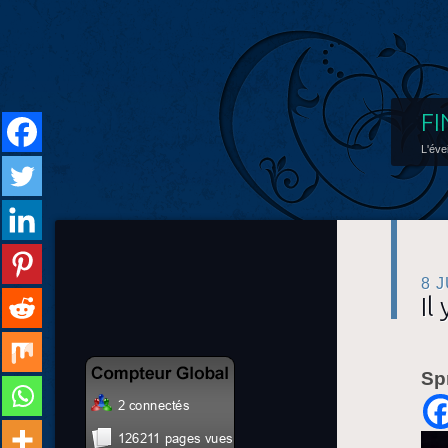
FI
L'éve
8 
Il
Sp