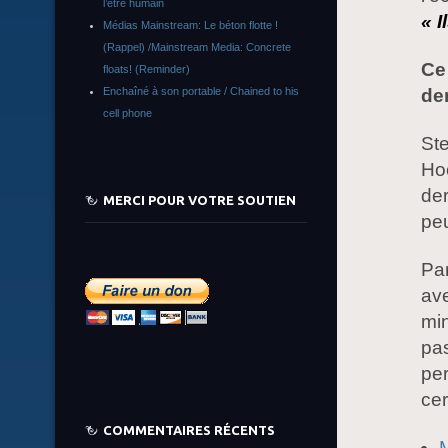
l’être humain
« I
Médias Mainstream: Le béton flotte !
(Rappel) /Mainstream Media: Concrete
Ce 
floats! (Reminder)
de
Enchaîné à son portable / Chained to his
cell phone
Ste
Hoo
der
MERCI POUR VOTRE SOUTIEN
peu
Par
ave
min
pas
pe
cer
COMMENTAIRES RÉCENTS
M