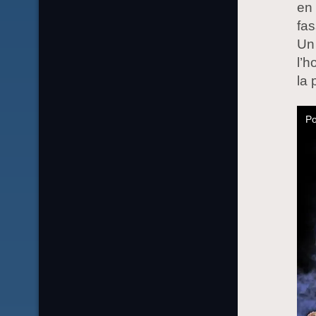
en 
fas
Un
l’h
la 