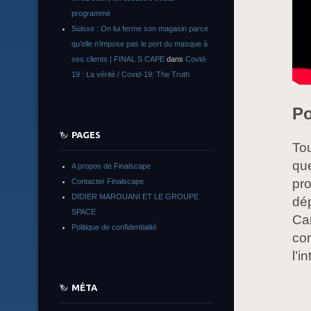
programmé
Suisse : On lui ferme son magasin parce
qu’elle n’impose pas le port du masque à
ses clients | FINAL S CAPE
dans
Covid-
19 : La vérité / Covid-19: The Truth
Po
PAGES
Tou
qu
A propos de Finalscape
pro
Contacter Finalscape
DIDIER MAROUANI ET LE GROUPE
dép
SPACE
Car
Politique de confidentialité
co
l’i
MÉTA