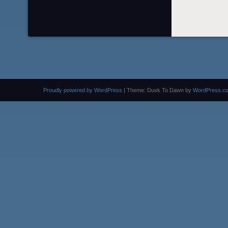
Proudly powered by WordPress
|
Theme: Dusk To Dawn by
WordPress.c