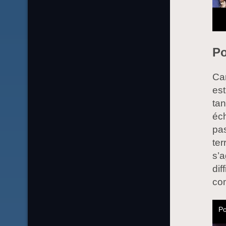
Po
Car
es
tan
éch
pa
ter
s’a
dif
com