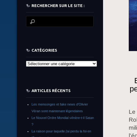
RECHERCHER SUR LE SITE :
CATÉGORIES
Catégories
pe
ARTICLES RÉCENTS
Les mensonges et fake news d’Olivier
Le 
Véran sont maintenant légendaires
Le Nouvel Ordre Mondial vénère-t-il Satan
Rob
?
mil
La raison pour laquelle j’ai perdu la foi en
l’é