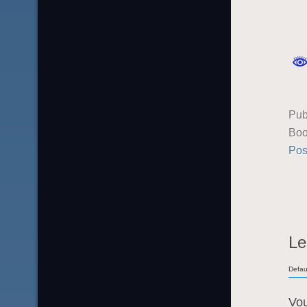
Pub
Boo
Pos
Le
Defau
Vo