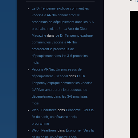
Le Dr Tenpenny explique comment les
vaccins à ARNm annonceront le
processus de dépeuplement dans les 3-6
prochains mois… ! – La Voix de Dieu
Magazine
dans
Le Dr Tenpenny explique
comment les vaccins à ARNm
amorceront le processus de
dépeuplement dans les 3-6 prochains
mois
Vaccins ARNm: Un processus de
dépeuplement - Scandal
dans
Le Dr
Tenpenny explique comment les vaccins
à ARNm amorceront le processus de
dépeuplement dans les 3-6 prochains
mois
Web | Pearltrees
dans
Économie : Vers la
fin du cash, un désastre social
programmé
Web | Pearltrees
dans
Économie : Vers la
fin du cash, un désastre social