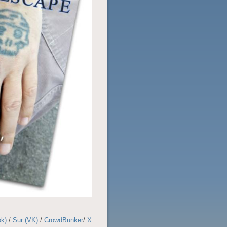
ok)
/
Sur (VK)
/
CrowdBunker
/
X