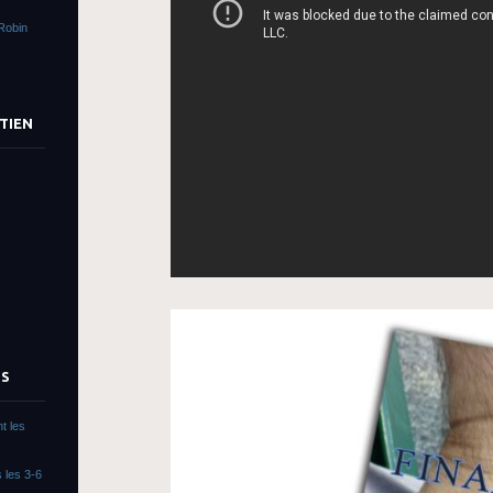
Robin
TIEN
TS
t les
 les 3-6