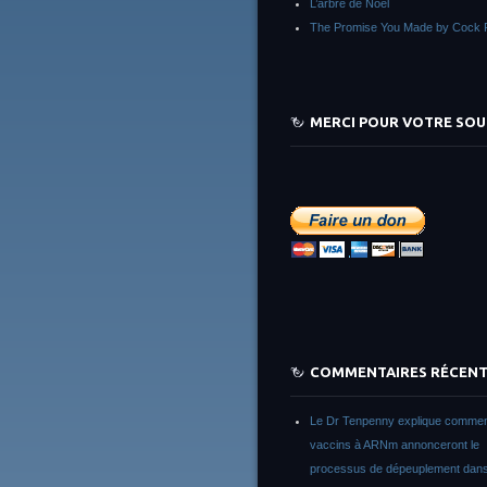
L’arbre de Noêl
The Promise You Made by Cock 
MERCI POUR VOTRE SOU
COMMENTAIRES RÉCEN
Le Dr Tenpenny explique commen
vaccins à ARNm annonceront le
processus de dépeuplement dans