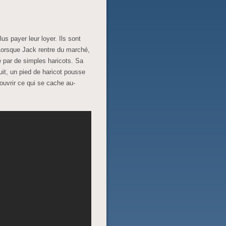
s payer leur loyer. Ils sont
Lorsque Jack rentre du marché,
cé par de simples haricots. Sa
uit, un pied de haricot pousse
ouvrir ce qui se cache au-