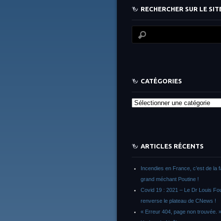
RECHERCHER SUR LE SITE
CATÉGORIES
Catégories
ARTICLES RÉCENTS
Incendies en France, c’est de la 
grand méchant Poutine !
Covid 19 : 2021 – Le Dr Louis F
renverse le plateau de CNews !
« Erreur 404, page non trouvée. 