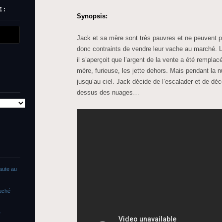
 :
Synopsis:
Jack et sa mère sont très pauvres et ne peuvent plu
donc contraints de vendre leur vache au marché. 
il s’aperçoit que l’argent de la vente a été rempla
mère, furieuse, les jette dehors. Mais pendant la n
jusqu’au ciel. Jack décide de l’escalader et de déc
dessus des nuages…
faute au
ouché
»