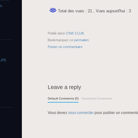
th
Total des vues : 21
, Vues aujourd'hui : 3
Publié dans
CINE CLUB
.
Bookmarquez ce
permalien
.
Poster un commentaire
OUPE
Leave a reply
Default Comments (0)
Facebook Comments
Vous devez
vous connecter
pour publier un commenta