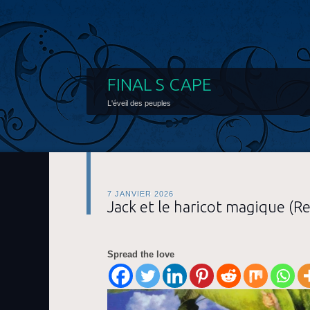
FINAL S CAPE
L'éveil des peuples
7 JANVIER 2026
Jack et le haricot magique (R
Spread the love