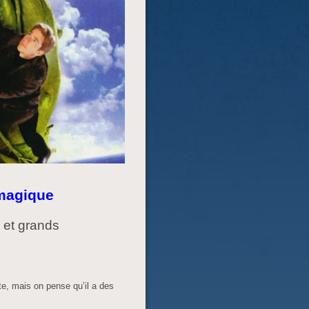
 magique
s et grands
te, mais on pense qu’il a des