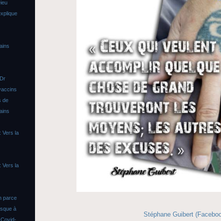
ieu
xplique
ains
 Dr
vaccins
s de
ains
 Vers la
 Vers la
n parce
asque à
Stéphane Guibert (Facebo
s
Covid-