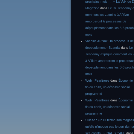
prochains mois… ! – La Voix de D
Magazine
dans
Le Dr Tenpenny e
comment les vaccins à ARNm
amorceront le processus de
dépeuplement dans les 3-6 proch
mois
Vaccins ARNm: Un processus de
dépeuplement - Scandal
dans
Le
Tenpenny explique comment les 
à ARNm amorceront le processu
dépeuplement dans les 3-6 proch
mois
Web | Pearltrees
dans
Économie :
fin du cash, un désastre social
programmé
Web | Pearltrees
dans
Économie :
fin du cash, un désastre social
programmé
Suisse : On lui ferme son magasi
qu’elle n’impose pas le port du m
ses clients | FINAL S CAPE
dan