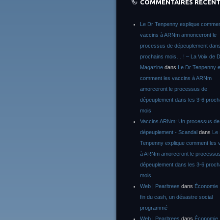
COMMENTAIRES RÉCEN
Le Dr Tenpenny explique commen
vaccins à ARNm annonceront le
processus de dépeuplement dans
prochains mois… ! – La Voix de D
Magazine
dans
Le Dr Tenpenny e
comment les vaccins à ARNm
amorceront le processus de
dépeuplement dans les 3-6 proch
mois
Vaccins ARNm: Un processus de
dépeuplement - Scandal
dans
Le
Tenpenny explique comment les 
à ARNm amorceront le processu
dépeuplement dans les 3-6 proch
mois
Web | Pearltrees
dans
Économie :
fin du cash, un désastre social
programmé
Web | Pearltrees
dans
Économie :