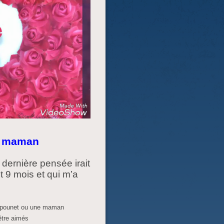
te maman
 dernière pensée irait
t 9 mois et qui m’a
 papounet ou une maman
être aimés