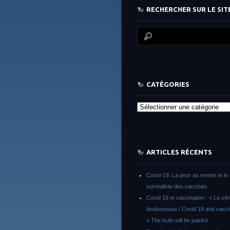
RECHERCHER SUR LE SITE
CATÉGORIES
Catégories
ARTICLES RÉCENTS
Covid-19: La peur au ventre et le 
surréaliste des vaccinés
Covid 19 et vaccination : « La vér
douloureuse / Covid 19 and vacci
« The truth will be painful