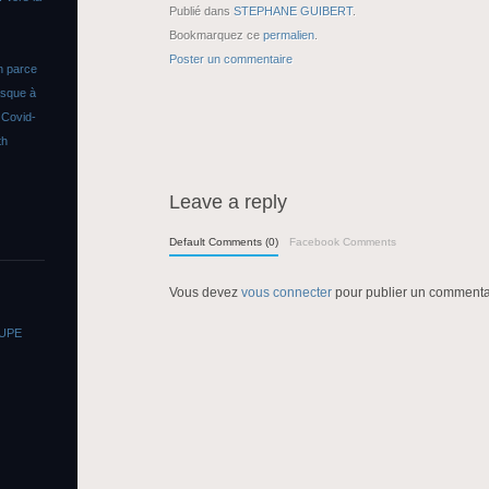
Publié dans
STEPHANE GUIBERT
.
Bookmarquez ce
permalien
.
Poster un commentaire
n parce
asque à
s
Covid-
th
Leave a reply
Default Comments (0)
Facebook Comments
Vous devez
vous connecter
pour publier un commenta
OUPE