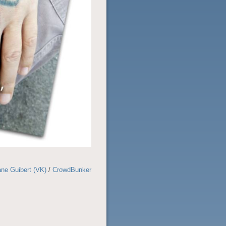
ne Guibert (VK)
/
CrowdBunker