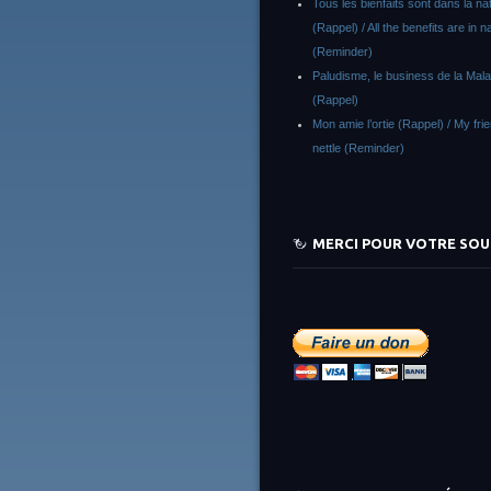
Tous les bienfaits sont dans la na
(Rappel) / All the benefits are in n
(Reminder)
Paludisme, le business de la Malar
(Rappel)
Mon amie l’ortie (Rappel) / My fri
nettle (Reminder)
MERCI POUR VOTRE SOU