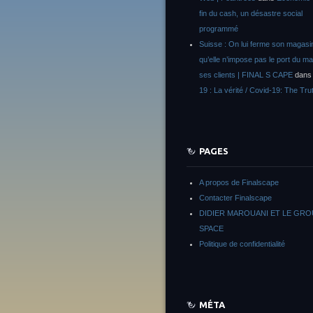
fin du cash, un désastre social
programmé
Suisse : On lui ferme son magasi
qu’elle n’impose pas le port du m
ses clients | FINAL S CAPE
dan
19 : La vérité / Covid-19: The Tru
PAGES
A propos de Finalscape
Contacter Finalscape
DIDIER MAROUANI ET LE GR
SPACE
Politique de confidentialité
MÉTA