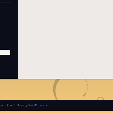
eme: Dusk To Dawn by
WordPress.com
.