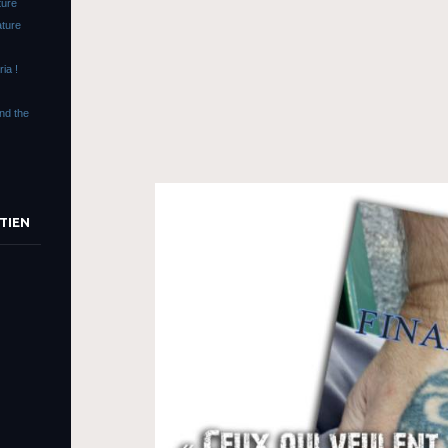
ture
ature
ia !
end the
TIEN