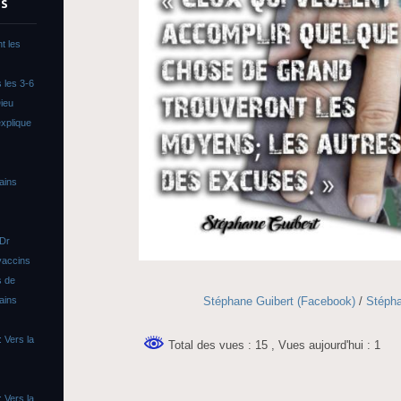
TS
t les
 les 3-6
ieu
xplique
ains
 Dr
vaccins
s de
Stéphane Guibert (Facebook)
/
Stépha
ains
 Vers la
Total des vues : 15
, Vues aujourd'hui : 1
 Vers la