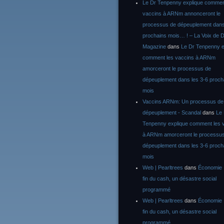
Le Dr Tenpenny explique commen
vaccins à ARNm annonceront le
processus de dépeuplement dans
prochains mois… ! – La Voix de D
Magazine
dans
Le Dr Tenpenny e
comment les vaccins à ARNm
amorceront le processus de
dépeuplement dans les 3-6 proch
mois
Vaccins ARNm: Un processus de
dépeuplement - Scandal
dans
Le
Tenpenny explique comment les 
à ARNm amorceront le processu
dépeuplement dans les 3-6 proch
mois
Web | Pearltrees
dans
Économie :
fin du cash, un désastre social
programmé
Web | Pearltrees
dans
Économie :
fin du cash, un désastre social
programmé