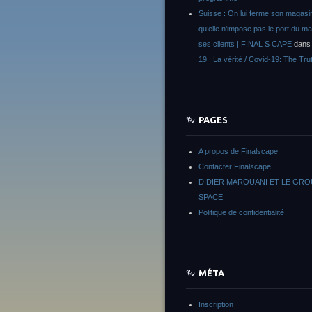
Suisse : On lui ferme son magasi
qu’elle n’impose pas le port du m
ses clients | FINAL S CAPE
dan
19 : La vérité / Covid-19: The Tru
PAGES
A propos de Finalscape
Contacter Finalscape
DIDIER MAROUANI ET LE GR
SPACE
Politique de confidentialité
MÉTA
Inscription