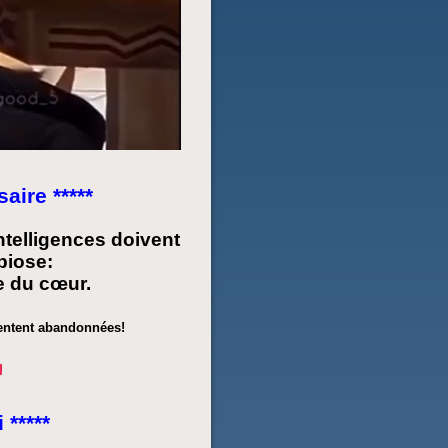
aire *****
ntelligences doivent
biose:
le du cœur.
sentent abandonnées!
 *****