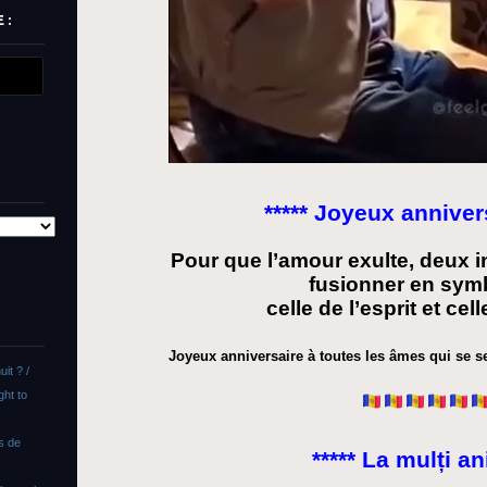
 :
***** Joyeux annivers
Pour que l’amour exulte, deux i
fusionner en sym
celle de l’esprit et cel
Joyeux anniversaire à toutes les âmes qui se 
uit ? /
ght to
as de
***** La mulți ani