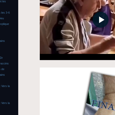
t les
 les 3-6
ieu
xplique
ains
 Dr
vaccins
s de
ains
 Vers la
 Vers la