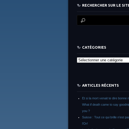
RECHERCHER SUR LE SITE
CATÉGORIES
Catégories
ARTICLES RÉCENTS
Et si la mort venait te dire bonne n
What if death came to say goodni
you ?
Suisse : Tout ce qui brille n’est p
l’Or!