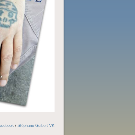
Facebook
/
Stéphane Guibert VK