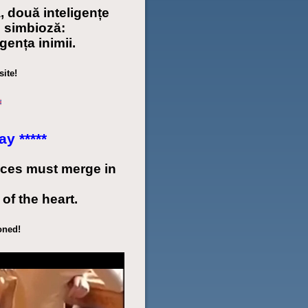
, două inteligențe
n simbioză:
igența inimii.
site!
ay *****
ences must merge in
 of the heart.
oned!