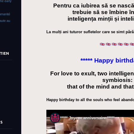
The early
Pentru ca iubirea să se nască
trebuie să se îmbine î
umanité
inteligența minții și intel
faute au
La mulți ani tuturor sufletelor care se simt pără
TIEN
***** Happy birthd
For love to exult, two intellig
symbiosis:
that of the mind and that
Happy birthday to all the souls who feel aband
TS