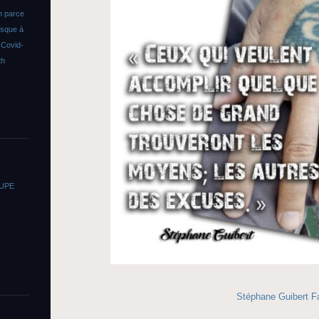
n parce
asque à
s
Covid-
th
OUPE
Stéphane Guibert 