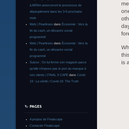
me 
à ARNm amorceront le processus de
one
dépeuplement dans les 3-6 prochains
oth
mois
Web | Pearltrees
dans
Économie : Vers la
day
fin du cash, un désastre social
for
programmé
Web | Pearltrees
dans
Économie : Vers la
Wha
fin du cash, un désastre social
thi
programmé
is 
Suisse : On lui ferme son magasin parce
qu’elle n’impose pas le port du masque à
ses clients | FINAL S CAPE
dans
Covid-
19 : La vérité / Covid-19: The Truth
PAGES
A propos de Finalscape
Contacter Finalscape