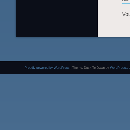
Defau
Vo
Proudly powered by WordPress
|
Theme: Dusk To Dawn by
WordPress.c