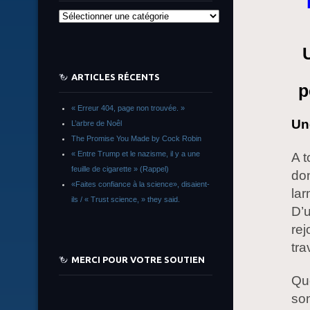
Catégories
ARTICLES RÉCENTS
p
« Erreur 404, page non trouvée. »
Une
L’arbre de Noêl
The Promise You Made by Cock Robin
« Entre Trump et le nazisme, il y a une
A t
feuille de cigarette » (Rappel)
don
«Faites confiance à la science», disaient-
la
ils / « Trust science, » they said.
D’u
rej
tra
MERCI POUR VOTRE SOUTIEN
Que
som