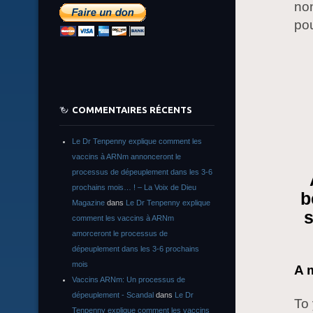
non
pou
COMMENTAIRES RÉCENTS
Le Dr Tenpenny explique comment les
vaccins à ARNm annonceront le
processus de dépeuplement dans les 3-6
prochains mois… ! – La Voix de Dieu
b
Magazine
dans
Le Dr Tenpenny explique
s
comment les vaccins à ARNm
amorceront le processus de
dépeuplement dans les 3-6 prochains
mois
A 
Vaccins ARNm: Un processus de
dépeuplement - Scandal
dans
Le Dr
To 
Tenpenny explique comment les vaccins