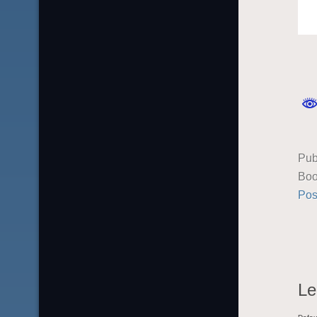
Pub
Boo
Pos
Le