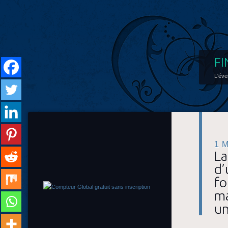
FI
L'éve
1 
La
d’
fo
ma
un