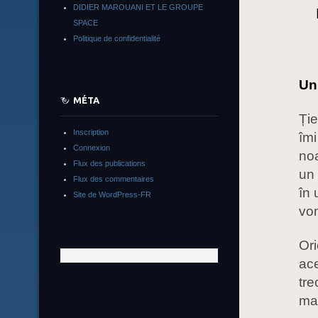
DIDIER MAROUANI ET LE GROUPE
SPACE
Politique de confidentialité
Un 
MÉTA
Ție
Inscription
îmi
Connexion
noa
Flux des publications
un 
Flux des commentaires
în 
Site de WordPress-FR
vom
Ori
ace
tre
mai