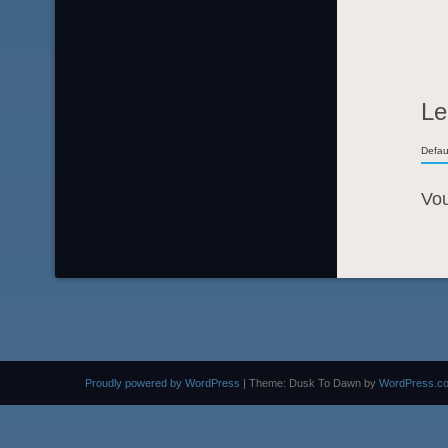
Le
Defau
Vo
Proudly powered by WordPress
|
Theme: Dusk To Dawn by
WordPress.c