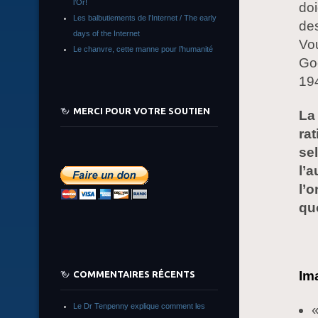
l’Or!
doi
Les balbutiements de l’Internet / The early
des
days of the Internet
Vou
Le chanvre, cette manne pour l’humanité
Go
19
MERCI POUR VOTRE SOUTIEN
La
ra
se
l’
l’o
qu
Im
COMMENTAIRES RÉCENTS
Le Dr Tenpenny explique comment les
«