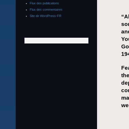
Flux des publications
Flux des commentaires
“Al
Site de WordPress-FR
som
an
Yo
Go
19
Fe
the
dep
co
ma
wel