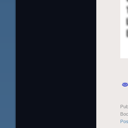
Pub
Boo
Pos