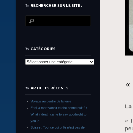
RECHERCHER SUR LE SITE :
CATÉGORIES
Catégories
« 
ARTICLES RÉCENTS
Voyage au centre de la terre
La 
Et si la mort venait te dire bonne nuit ? /
What if death came to say goodnight to
« T
you ?
peu
Suisse : Tout ce qui brille n’est pas de