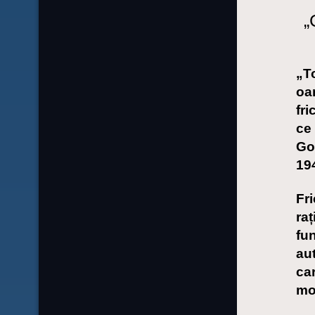
„
„To
oa
fri
ce 
Go
19
Fr
raț
fun
au
car
mod