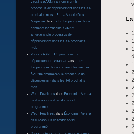
vaccins à ARNm annonceront le
v
processus de dépeuplement dans les 3-6
prochains mois… ! – La Voix de Dieu
La
Magazine
dans
Le Dr Tenpenny explique
comment les vaccins à ARNm
1
amorceront le processus de
1
dépeuplement dans les 3-6 prochains
1
mois
Vaccins ARNm: Un processus de
d
dépeuplement - Scandal
dans
Le Dr
1
Tenpenny explique comment les vaccins
à ARNm amorceront le processus de
2
dépeuplement dans les 3-6 prochains
2
mois
Web | Pearltrees
dans
Économie : Vers la
fin du cash, un désastre social
2
programmé
2
Web | Pearltrees
dans
Économie : Vers la
2
fin du cash, un désastre social
2
programmé
Suisse : On lui ferme son magasin parce