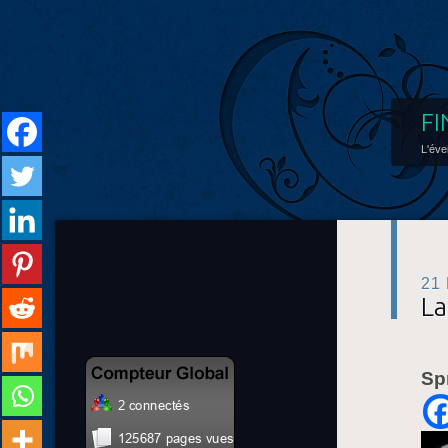
FI
L'éve
21
La
Sp