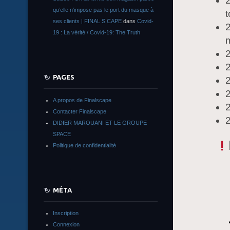
2
qu’elle n’impose pas le port du masque à
t
ses clients | FINAL S CAPE
dans
Covid-
19 : La vérité / Covid-19: The Truth
m
2
2
PAGES
2
2
A propos de Finalscape
Contacter Finalscape
2
DIDIER MAROUANI ET LE GROUPE
SPACE
Politique de confidentialité
MÉTA
Inscription
Connexion