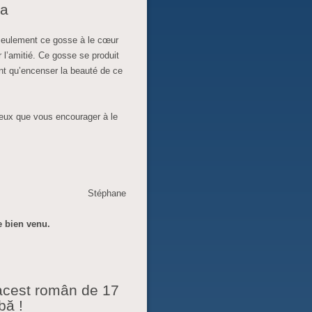
ea
n seulement ce gosse à le cœur
 l’amitié. Ce gosse se produit
nt qu’
encenser la beauté de ce
peux que vous encourager à le
Stéphane
e bien venu.
 acest român de 17
bă !