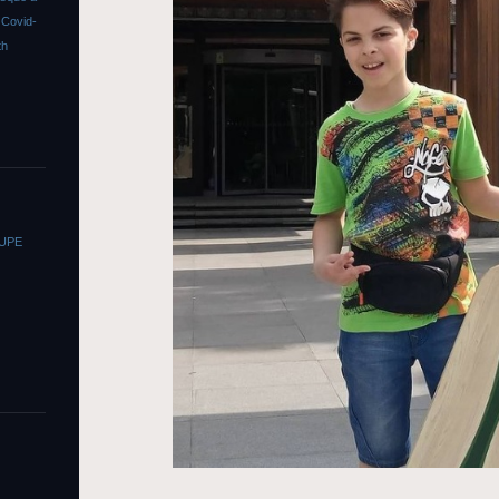
s
Covid-
th
OUPE