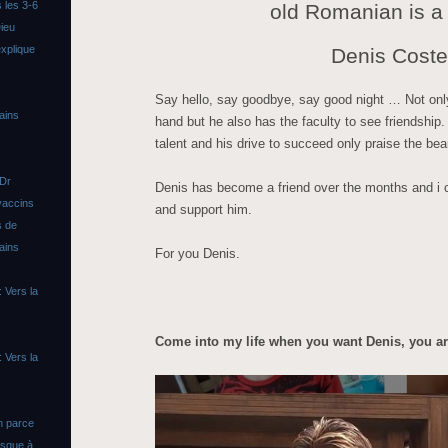
 les 3-6
old Romanian is a
ieu
xplique
Denis Cost
Say hello, say goodbye, say good night … Not only 
ains
hand but he also has the faculty to see friendship.
talent and his drive to succeed only praise the be
 Dr
Denis has become a friend over the months and i c
vaccins
and support him.
s de
ains
For you Denis.
 Vers la
Come into my life when you want Denis, you a
 Vers la
n parce
asque à