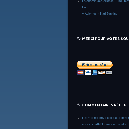
Le chemin des ermites / The Herm
Path
« Adiemus » Karl Jenkins
MERCI POUR VOTRE SOU
COMMENTAIRES RÉCEN
Le Dr Tenpenny explique commen
vaccins à ARNm annonceront le