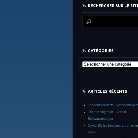
RECHERCHER SUR LE SITE
CATÉGORIES
Catégories
ARTICLES RÉCENTS
Lanceurs d’alerte / Whistleblower
The running man – Arnold
Schwarzenegger
Covid 19: les hôpitaux surchargés
leurre!