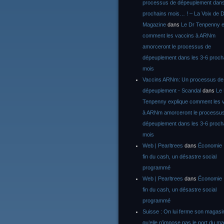
processus de dépeuplement dans
prochains mois… ! – La Voix de D
Magazine
dans
Le Dr Tenpenny e
comment les vaccins à ARNm
amorceront le processus de
dépeuplement dans les 3-6 proch
mois
Vaccins ARNm: Un processus de
dépeuplement - Scandal
dans
Le
Tenpenny explique comment les 
à ARNm amorceront le processu
dépeuplement dans les 3-6 proch
mois
Web | Pearltrees
dans
Économie :
fin du cash, un désastre social
programmé
Web | Pearltrees
dans
Économie :
fin du cash, un désastre social
programmé
Suisse : On lui ferme son magasi
qu’elle n’impose pas le port du m