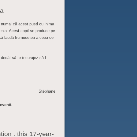
ea
numai că acest puști cu inima
tenia. Acest copil se produce pe
ât să laudă frumusețea a ceea ce
t decât să te încurajez să-l
Stéphane
evenit.
ion : this 17-year-