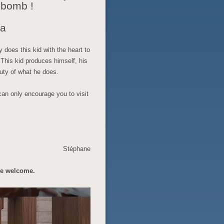
 bomb !
ea
does this kid with the heart to
 This kid produces himself, his
auty of what he does.
an only encourage you to visit
Stéphane
re welcome.