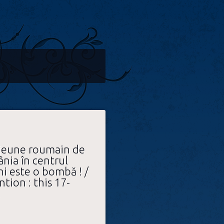
 jeune roumain de
nia în centrul
ni este o bombă ! /
tion : this 17-
!