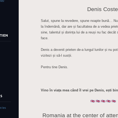
its’
Denis Cost
Salut, spune la revedere, spune noapte bună… Nu 
la îndemână, dar are și facultatea de a vedea prie
sine, talentul și dorința lui de a reuși nu fac dec
TIEN
face.
Denis a devenit prieten de-a lungul lunilor și nu po
vizitezi și să-l susții.
Pentru tine Denis.
Vino în viața mea când îl vrei pe Denis, ești bin
TS
t les
Romania at the center of attent