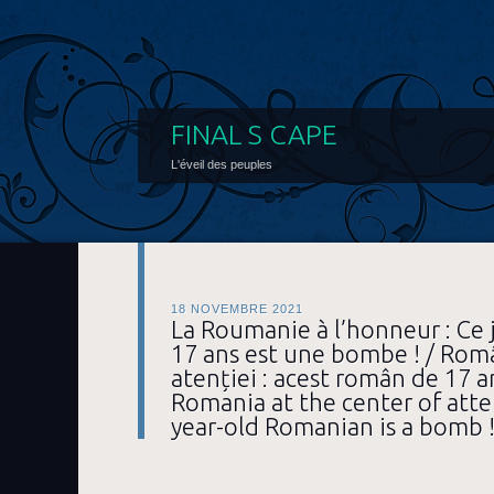
FINAL S CAPE
L'éveil des peuples
18 NOVEMBRE 2021
La Roumanie à l’honneur : Ce
17 ans est une bombe ! / Româ
atenției : acest român de 17 a
Romania at the center of atten
year-old Romanian is a bomb 