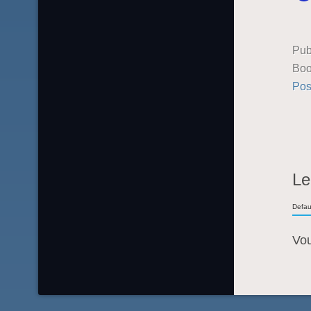
Pub
Boo
Pos
Le
Defau
Vo