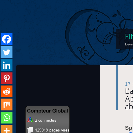
FI
L'éve
17
L’
Ab
ab
Sp