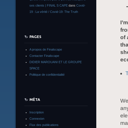
ses clients | FINAL S CAPE
dans
Covid-
19 : La vérité / Covid-19: The Truth
I’m
fro
of 
PAGES
tha
A propos de Finalscape
sho
Contacter Finalscape
eco
DIDIER MAROUANI ET LE GROUPE
SPACE
T
Politique de confidentialité
MÉTA
We 
any
Inscription
ele
Connexion
mai
Flux des publications