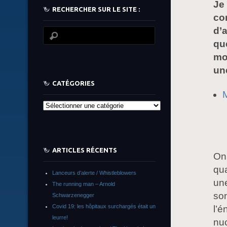
Je 
RECHERCHER SUR LE SITE :
co
d’a
qu
mo
un
CATÉGORIES
M
Catégories
ARTICLES RÉCENTS
On 
qua
Lanceurs d’alerte / Whistleblowers
une
The running man – Arnold
son
Schwarzenegger
Covid 19: les hôpitaux surchargés était un
l’é
leurre!
nuc