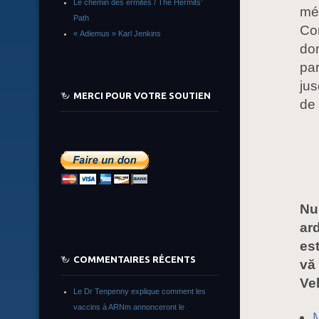
Le chemin des ermites / The Hermits’
mét
Path
Con
« Adiemus » Karl Jenkins
don
par
jus
MERCI POUR VOTRE SOUTIEN
de 
Nu
ard
es
COMMENTAIRES RÉCENTS
vă 
Veh
Le Dr Tenpenny explique comment les
vaccins à ARNm annonceront le
M