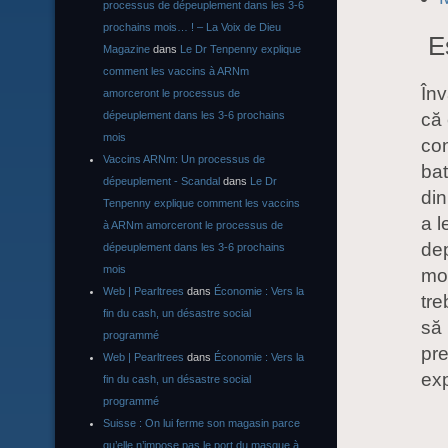
processus de dépeuplement dans les 3-6
prochains mois… ! – La Voix de Dieu
E
Magazine
dans
Le Dr Tenpenny explique
comment les vaccins à ARNm
Înv
amorceront le processus de
dépeuplement dans les 3-6 prochains
că 
mois
con
Vaccins ARNm: Un processus de
bat
dépeuplement - Scandal
dans
Le Dr
din
Tenpenny explique comment les vaccins
a l
à ARNm amorceront le processus de
dep
dépeuplement dans les 3-6 prochains
mois
mom
Web | Pearltrees
dans
Économie : Vers la
tre
fin du cash, un désastre social
să 
programmé
pre
Web | Pearltrees
dans
Économie : Vers la
exp
fin du cash, un désastre social
programmé
Suisse : On lui ferme son magasin parce
qu’elle n’impose pas le port du masque à