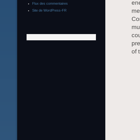
ene
Flux des commentaires
met
Site de WordPress-FR
Co
mus
cou
pre
of 