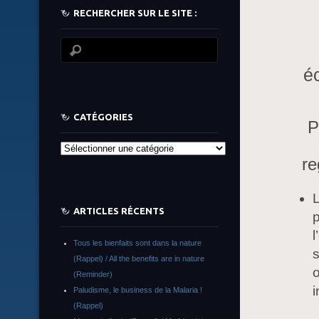
RECHERCHER SUR LE SITE :
é
CATÉGORIES
P
Catégories
re
ARTICLES RÉCENTS
p
l
Tous les bienfaits sont dans la nature
s
(Rappel) / All the benefits are in nature
o
(Reminder)
i
Paludisme, le business de la Malaria !
(Rappel)