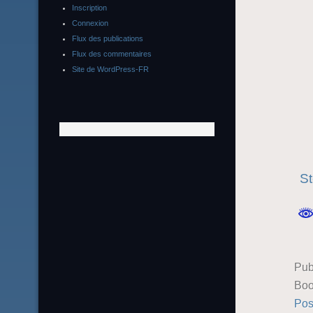
Inscription
Connexion
Flux des publications
Flux des commentaires
Site de WordPress-FR
St
Pub
Boo
Pos