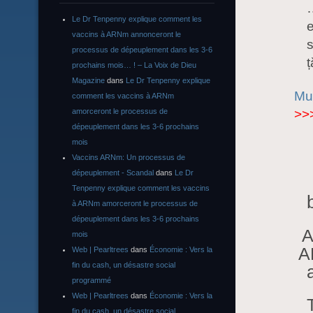
…
Le Dr Tenpenny explique comment les
e
vaccins à ARNm annonceront le
s
processus de dépeuplement dans les 3-6
ț
prochains mois… ! – La Voix de Dieu
Magazine
dans
Le Dr Tenpenny explique
Mul
comment les vaccins à ARNm
amorceront le processus de
>>
dépeuplement dans les 3-6 prochains
mois
Vaccins ARNm: Un processus de
dépeuplement - Scandal
dans
Le Dr
Tenpenny explique comment les vaccins
à ARNm amorceront le processus de
dépeuplement dans les 3-6 prochains
A
mois
A
Web | Pearltrees
dans
Économie : Vers la
fin du cash, un désastre social
programmé
Web | Pearltrees
dans
Économie : Vers la
fin du cash, un désastre social