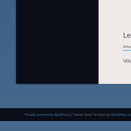
Le
Defau
Vo
Proudly powered by WordPress
|
Theme: Dusk To Dawn by
WordPress.c