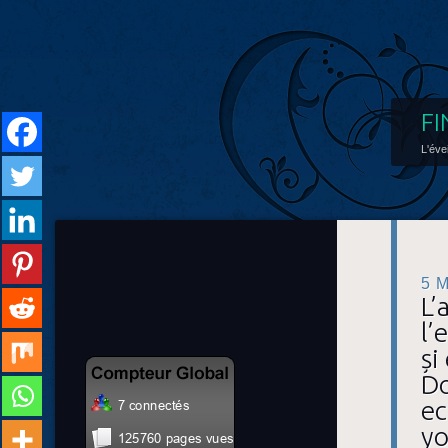
FI
L'éve
5 
L’
l’
și
Do
ec
yo