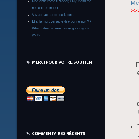
Mon amie l’ortie (Rappel) / My friend the
Mer
nettle (Reminder)
>>
Voyage au centre de la terre
Et si la mort venait te dire bonne nuit ? /
What if death came to say goodnight to
you ?
MERCI POUR VOTRE SOUTIEN
P
C
COMMENTAIRES RÉCENTS
l