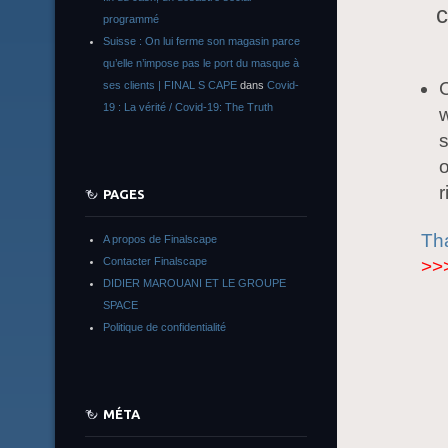
c
programmé
Suisse : On lui ferme son magasin parce
qu’elle n’impose pas le port du masque à
C
ses clients | FINAL S CAPE
dans
Covid-
19 : La vérité / Covid-19: The Truth
w
o
r
PAGES
Tha
A propos de Finalscape
Contacter Finalscape
>>
DIDIER MAROUANI ET LE GROUPE
SPACE
Politique de confidentialité
MÉTA