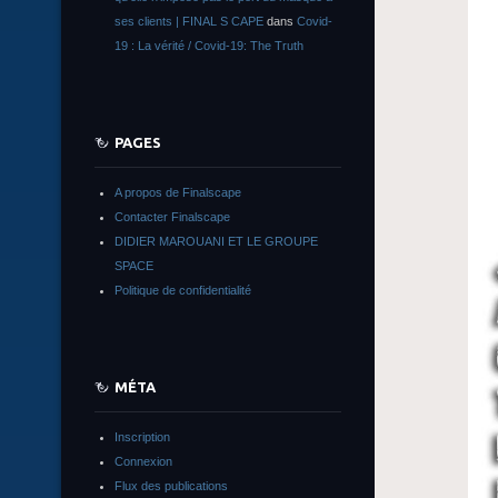
ses clients | FINAL S CAPE
dans
Covid-
19 : La vérité / Covid-19: The Truth
PAGES
A propos de Finalscape
Contacter Finalscape
DIDIER MAROUANI ET LE GROUPE
SPACE
Politique de confidentialité
MÉTA
Inscription
Connexion
Flux des publications