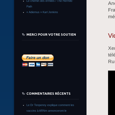
Le chemin des ermites / The Hermits’
Anc
Path
Fr
« Adiemus » Karl Jenkins
méd
Vi
MERCI POUR VOTRE SOUTIEN
Xen
tél
Rus
COMMENTAIRES RÉCENTS
Le Dr Tenpenny explique comment les
vaccins à ARNm annonceront le