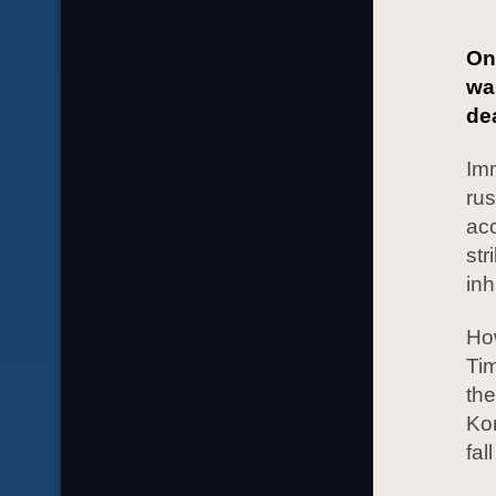
On
wa
de
Imm
rus
acc
str
in
How
Tim
the
Kon
fal