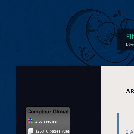
FI
L'éve
AR
2 