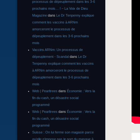
processus de dépeuplement dans les 3-6
prochains mois… ! – La Voix de Dieu
Magazine
dans
Le Dr Tenpenny explique
comment les vaccins à ARNm
amorceront le processus de
dépeuplement dans les 3-6 prochains
mois
Vaccins ARNm: Un processus de
dépeuplement - Scandal
dans
Le Dr
Tenpenny explique comment les vaccins
à ARNm amorceront le processus de
dépeuplement dans les 3-6 prochains
mois
Web | Pearltrees
dans
Économie : Vers la
fin du cash, un désastre social
programmé
Web | Pearltrees
dans
Économie : Vers la
fin du cash, un désastre social
programmé
Suisse : On lui ferme son magasin parce
qu’elle n’impose pas le port du masque à