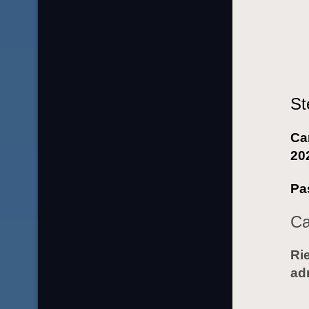
St
Ca
20
Pa
Ca
Rie
ad