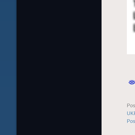
Pos
UK
Pos