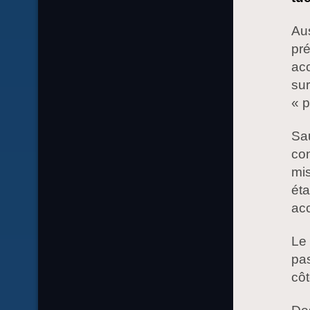
Aus
pré
acc
su
« 
Sa
con
mi
éta
acc
Le 
pas
côt