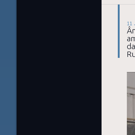
11
Âm
am
da
Ru