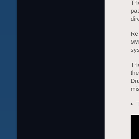
The
pas
dir
Re
9M3
sys
The
the
Dru
mis