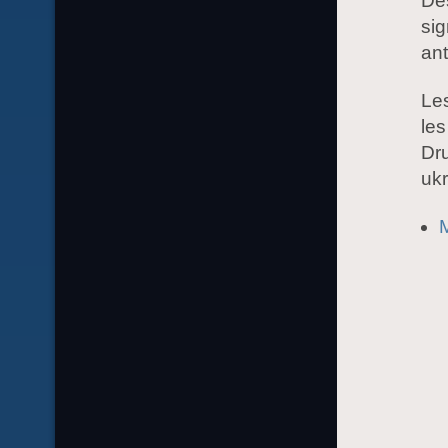
De
sig
ant
Les
les
Dru
ukr
M