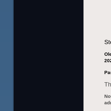
St
Ol
20
Pa
Th
Not
ad