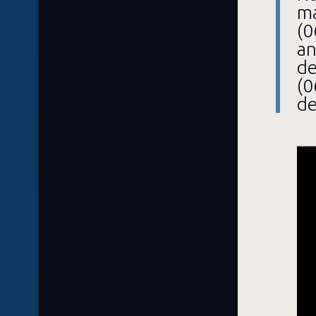
ma
(0
an
de
(0
de