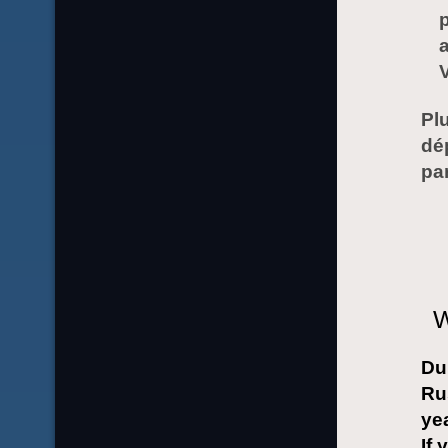
Pl
dé
pa
W
Dur
Ru
yea
If 