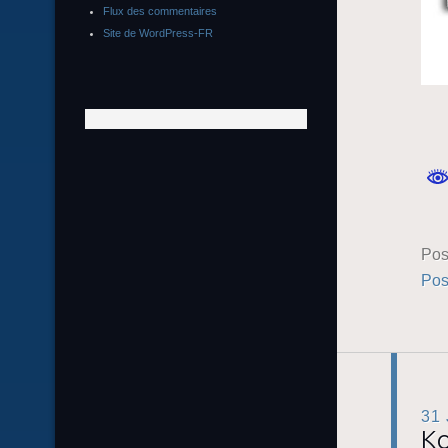
Flux des commentaires
Site de WordPress-FR
Pos
Pos
31
Ko