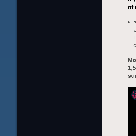
of 
«
Mo
1,
su