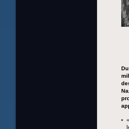
Du
mi
de
Na
pr
ap