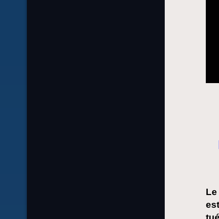
Le
es
tué