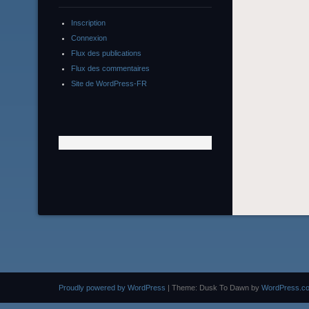
Inscription
Connexion
Flux des publications
Flux des commentaires
Site de WordPress-FR
Proudly powered by WordPress
|
Theme: Dusk To Dawn by
WordPress.c