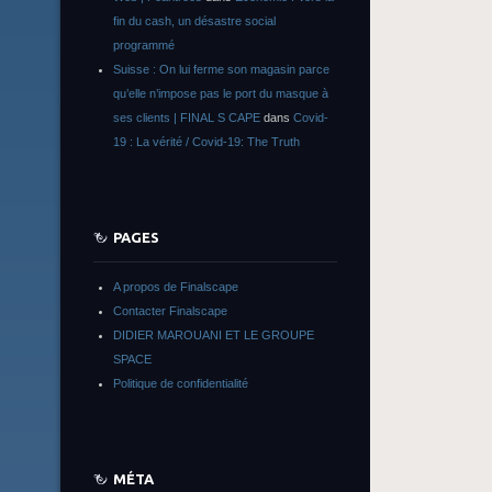
fin du cash, un désastre social
programmé
Suisse : On lui ferme son magasin parce
qu’elle n’impose pas le port du masque à
ses clients | FINAL S CAPE
dans
Covid-
19 : La vérité / Covid-19: The Truth
PAGES
A propos de Finalscape
Contacter Finalscape
DIDIER MAROUANI ET LE GROUPE
SPACE
Politique de confidentialité
MÉTA