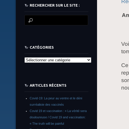
Re
RECHERCHER SUR LE SITE :
Am
Voi
CATÉGORIES
to
Catégories
Ce 
rep
son
ARTICLES RÉCENTS
nou
Covid-19: La peur au ventre et le déni
surréaliste des vaccinés
Covid 19 et vaccination : « La vérité sera
douloureuse / Covid 19 and vaccination:
« The truth will be painful