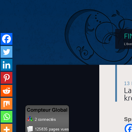
FI
L'éve
13
La
kr
Sp