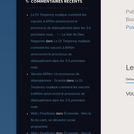
COMMENTAIRES RÉCENTS
Pub
Le Dr Tenpenny explique comment les
Boo
vaccins à ARNm annonceront le
Pos
processus de dépeuplement dans les 3-6
prochains mois… ! – La Voix de Dieu
Magazine
dans
Le Dr Tenpenny explique
comment les vaccins à ARNm
amorceront le processus de
dépeuplement dans les 3-6 prochains
Le
mois
Vaccins ARNm: Un processus de
Defau
dépeuplement - Scandal
dans
Le Dr
Tenpenny explique comment les vaccins
Vo
à ARNm amorceront le processus de
dépeuplement dans les 3-6 prochains
mois
Web | Pearltrees
dans
Économie : Vers la
fin du cash, un désastre social
programmé
Web | Pearltrees
dans
Économie : Vers la