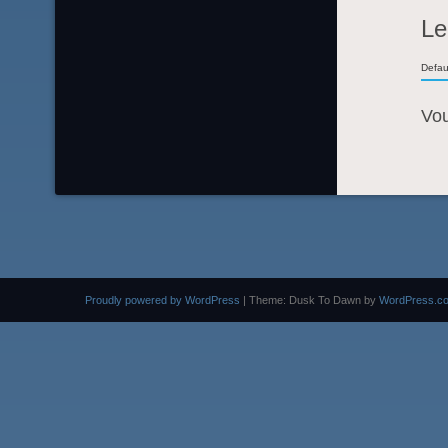
Le
Defau
Vo
Proudly powered by WordPress
|
Theme: Dusk To Dawn by
WordPress.c