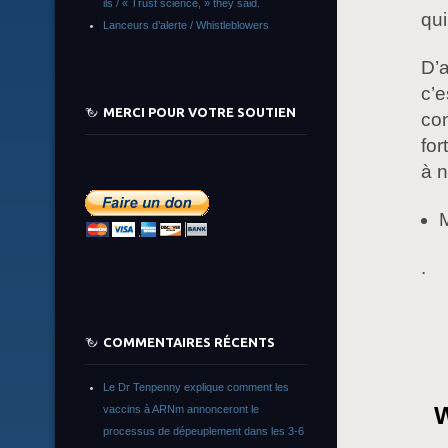
ils / « Trust science, » they said.
qui
Lanceurs d’alerte / Whistleblowers
D’a
c’e
MERCI POUR VOTRE SOUTIEN
con
for
à n
.
COMMENTAIRES RÉCENTS
Le Dr Tenpenny explique comment les
W
vaccins à ARNm annonceront le
processus de dépeuplement dans les 3-6