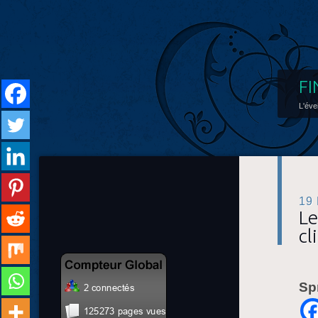
FI
L'éve
19
Le
cl
Sp