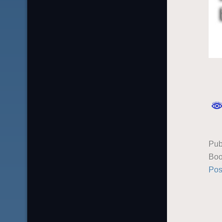
Pub
Boo
Pos