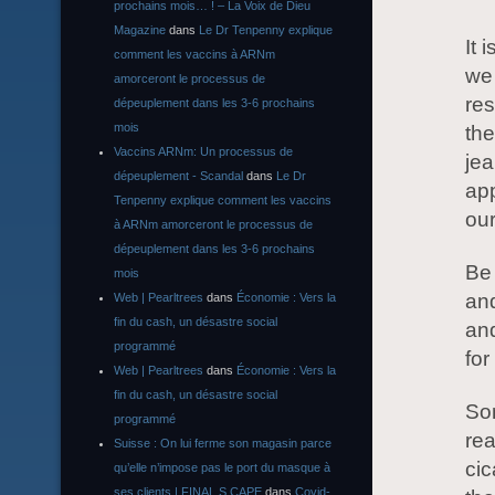
prochains mois… ! – La Voix de Dieu
Magazine
dans
Le Dr Tenpenny explique
It 
comment les vaccins à ARNm
we 
amorceront le processus de
res
dépeuplement dans les 3-6 prochains
mois
the
Vaccins ARNm: Un processus de
jea
dépeuplement - Scandal
dans
Le Dr
app
Tenpenny explique comment les vaccins
our
à ARNm amorceront le processus de
dépeuplement dans les 3-6 prochains
Be 
mois
and
Web | Pearltrees
dans
Économie : Vers la
fin du cash, un désastre social
and
programmé
for
Web | Pearltrees
dans
Économie : Vers la
fin du cash, un désastre social
Som
programmé
rea
Suisse : On lui ferme son magasin parce
cic
qu’elle n’impose pas le port du masque à
ses clients | FINAL S CAPE
dans
Covid-