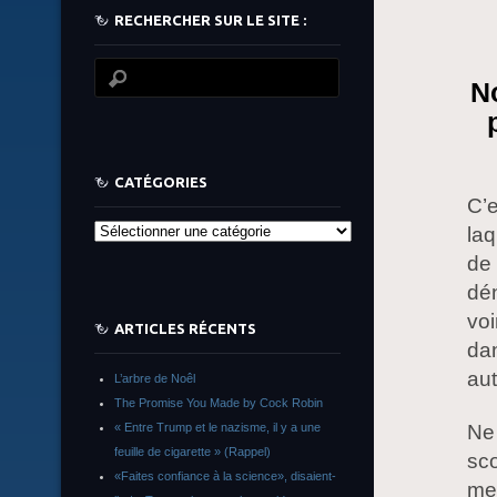
RECHERCHER SUR LE SITE :
No
CATÉGORIES
C’e
la
Catégories
de 
dén
voi
ARTICLES RÉCENTS
dan
aut
L’arbre de Noêl
The Promise You Made by Cock Robin
« Entre Trump et le nazisme, il y a une
Ne
feuille de cigarette » (Rappel)
sco
«Faites confiance à la science», disaient-
met