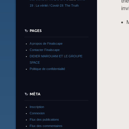
the
19 : La vérité / Covid-19: The Truth
inv
PAGES
A propos de Finalscape
Contacter Finalscape
DIDIER MAROUANI ET LE GROUPE
SPACE
Politique de confidentialité
MÉTA
Inscription
Connexion
Flux des publications
Flux des commentaires