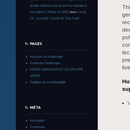
qu’elle n’impose pas le port du masque à
Thi
ses clients | FINAL S CAPE
dans
Covid-
gen
19 : La vérité / Covid-19: The Truth
rec
dec
pol
PAGES
con
te
A propos de Finalscape
pre
Contacter Finalscape
liv
DIDIER MAROUANI ET LE GROUPE
SPACE
Hu
Politique de confidentialité
sup
MÉTA
Inscription
Connexion