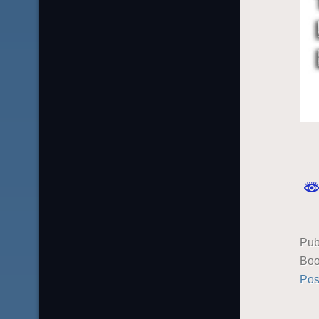
Pub
Boo
Pos