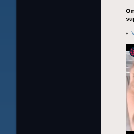
Om
sup
V