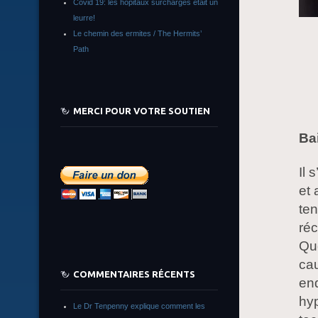
Covid 19: les hôpitaux surchargés était un
leurre!
Le chemin des ermites / The Hermits’
Path
MERCI POUR VOTRE SOUTIEN
Ba
Il 
et 
ten
réc
Quo
cau
COMMENTAIRES RÉCENTS
end
hyp
Le Dr Tenpenny explique comment les