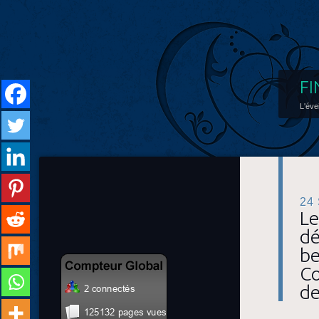
FI
L'éve
24
Le
dé
be
Co
de