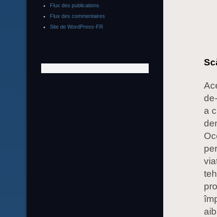
Flux des publications
Flux des commentaires
Site de WordPress-FR
Sc
Ace
de-
a c
dem
Occ
per
via
te
pro
împ
aib