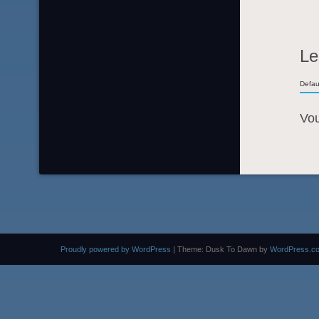
Le
Defau
Vo
Proudly powered by WordPress
|
Theme: Dusk To Dawn by
WordPress.c