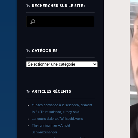
RECHERCHER SUR LE SITE :
CATÉGORIES
Catégories
ARTICLES RÉCENTS
«Faites confiance à la science», disaient-
ils / « Trust science, » they said.
Lanceurs d’alerte / Whistleblowers
The running man – Arnold
Schwarzenegger