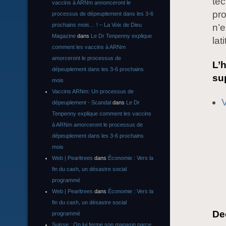
te
vaccins à ARNm annonceront le
pr
processus de dépeuplement dans les 3-6
prochains mois… ! – La Voix de Dieu
n’
Magazine
dans
Le Dr Tenpenny explique
lat
comment les vaccins à ARNm
amorceront le processus de
L’
dépeuplement dans les 3-6 prochains
sup
mois
Vaccins ARNm: Un processus de
V
dépeuplement - Scandal
dans
Le Dr
Tenpenny explique comment les vaccins
à ARNm amorceront le processus de
dépeuplement dans les 3-6 prochains
mois
Web | Pearltrees
dans
Économie : Vers la
fin du cash, un désastre social
programmé
Web | Pearltrees
dans
Économie : Vers la
fin du cash, un désastre social
Dec
programmé
Suisse : On lui ferme son magasin parce