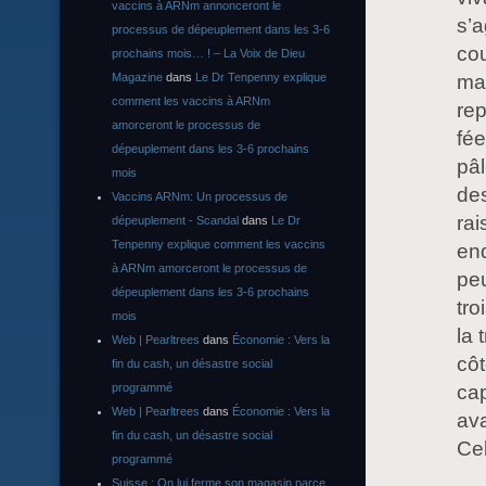
vaccins à ARNm annonceront le
s’
processus de dépeuplement dans les 3-6
cou
prochains mois… ! – La Voix de Dieu
man
Magazine
dans
Le Dr Tenpenny explique
comment les vaccins à ARNm
rep
amorceront le processus de
fée
dépeuplement dans les 3-6 prochains
pâl
mois
de
Vaccins ARNm: Un processus de
rai
dépeuplement - Scandal
dans
Le Dr
Tenpenny explique comment les vaccins
end
à ARNm amorceront le processus de
peu
dépeuplement dans les 3-6 prochains
tro
mois
la 
Web | Pearltrees
dans
Économie : Vers la
côt
fin du cash, un désastre social
cap
programmé
Web | Pearltrees
dans
Économie : Vers la
ava
fin du cash, un désastre social
Cel
programmé
Suisse : On lui ferme son magasin parce