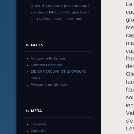
Le 
qu’elle n’impose pas le port du masque à
cac
ses clients | FINAL S CAPE
dans
Covid-
gra
19 : La vérité / Covid-19: The Truth
meu
cap
mai
PAGES
cap
fau
A propos de Finalscape
dem
Contacter Finalscape
DIDIER MAROUANI ET LE GROUPE
Ofe
SPACE
ta
Politique de confidentialité
fau
sou
inn
MÉTA
Vid
s’e
Inscription
Les
Connexion