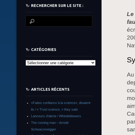
RECHERCHER SUR LE SITE :
Le
fa
écr
200
Nav
CATÉGORIES
Sy
Catégories
Au
dep
cou
ARTICLES RÉCENTS
mon
«Faites confiance à la science», disaient-
ai
ils / « Trust science, » they said.
Car
Lanceurs d’alerte / Whistleblowers
par
The running man – Arnold
san
Schwarzenegger