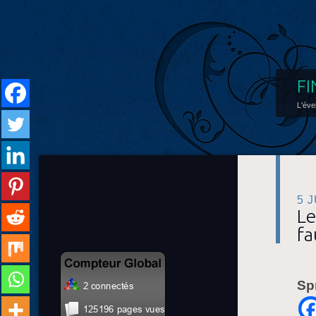
FI
L'éve
5 
Le
fa
Sp