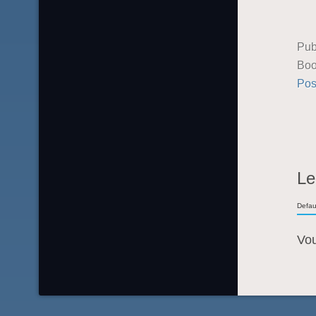
Pub
Boo
Pos
Le
Defau
Vo