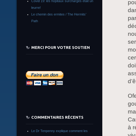
pou
Covid 19: les hôpitaux surchargés était un
leurre!
dan
Le chemin des ermites / The Hermits’
par
Path
déc
nou
ser
MERCI POUR VOTRE SOUTIEN
mon
cer
doi
as
d’ê
Ofe
go
ma
COMMENTAIRES RÉCENTS
Car
à 
Le Dr Tenpenny explique comment les
viv