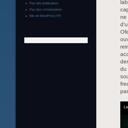
lab
Flux des publications
cap
Flux des commentaires
ne 
Site de WordPress-FR
d’u
Ofe
ouv
rei
acc
der
du 
sou
fre
par