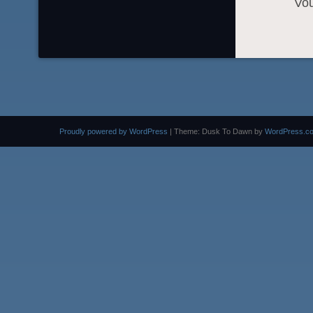
Vo
Proudly powered by WordPress
|
Theme: Dusk To Dawn by
WordPress.c