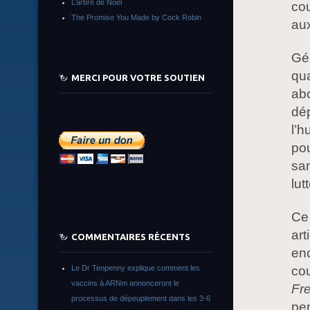
L’arbre de Noêl
cou
The Promise You Made by Cock Robin
aux
Gén
qua
MERCI POUR VOTRE SOUTIEN
abo
dép
l’h
pou
sa
lut
Ce 
art
COMMENTAIRES RÉCENTS
enc
cou
Le Dr Tenpenny explique comment les
vaccins à ARNm annonceront le
Fre
processus de dépeuplement dans les 3-6
per