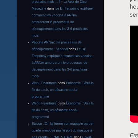
prochains mois… ! – La Voix de Dieu
heu
Magazine
dans
Le Dr Tenpenny explique
se
comment les vaccins à ARNm
amorceront le processus de
dépeuplement dans les 3-6 prochains
mois
Vaccins ARNm: Un processus de
dépeuplement - Scandal
dans
Le Dr
Tenpenny explique comment les vaccins
à ARNm amorceront le processus de
dépeuplement dans les 3-6 prochains
mois
Web | Pearltrees
dans
Économie : Vers la
fin du cash, un désastre social
programmé
Web | Pearltrees
dans
Économie : Vers la
fin du cash, un désastre social
programmé
Suisse : On lui ferme son magasin parce
qu’elle n’impose pas le port du masque à
Fre
ses clients | FINAL S CAPE
dans
Covid-