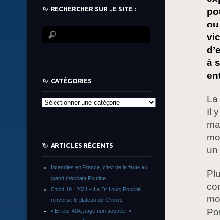
RECHERCHER SUR LE SITE :
po
ou
vi
d’
à 
en
CATÉGORIES
La 
Catégories
Il 
mai
moi
ARTICLES RÉCENTS
un 
Incendies en France, c’est de la faute au
Plu
grand méchant Poutine !
con
Covid 19 : 2021 – Le Dr Louis Fouché
mon
renverse le plateau de CNews !
Pou
« Erreur 404, page non trouvée. »