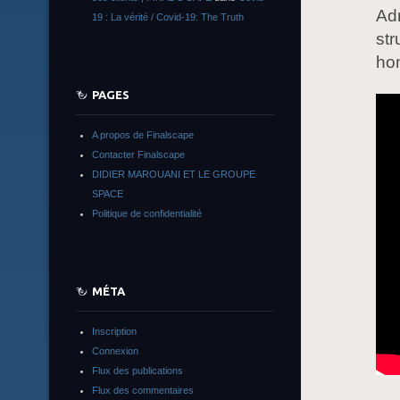
Adr
19 : La vérité / Covid-19: The Truth
str
ho
PAGES
A propos de Finalscape
Contacter Finalscape
DIDIER MAROUANI ET LE GROUPE
SPACE
Politique de confidentialité
MÉTA
Inscription
Connexion
Flux des publications
Flux des commentaires