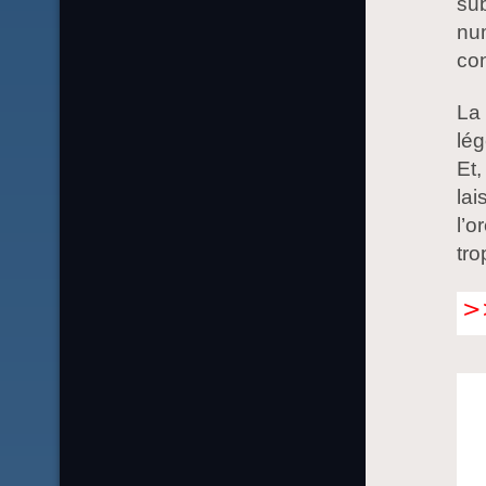
sub
nu
con
La 
lég
Et,
lai
l’o
tro