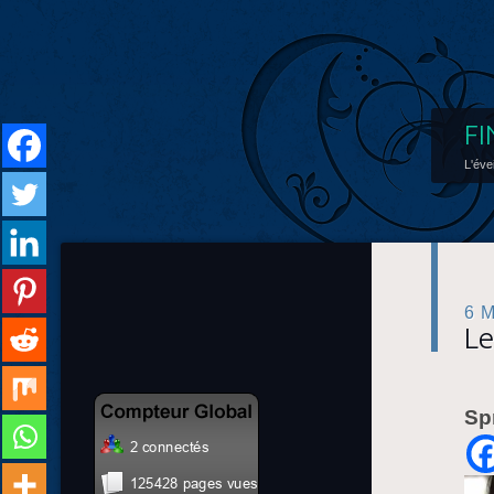
FI
L'éve
6 
Le
Sp