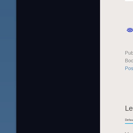
Pub
Boo
Pos
Le
Defau