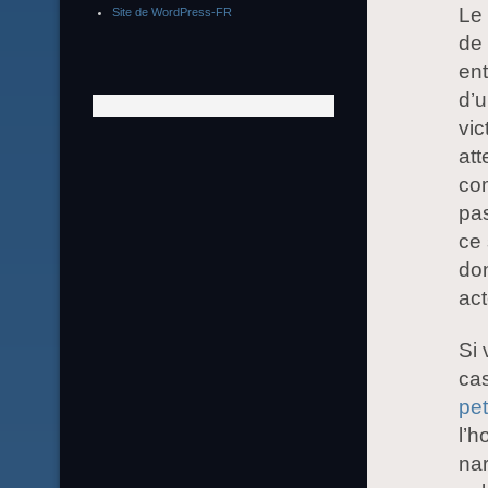
Le 
Site de WordPress-FR
de 
ent
d’u
vic
att
co
pas
ce 
do
act
Si 
cas
pet
l’
nar