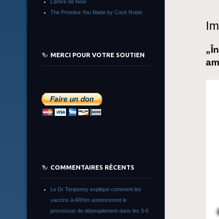
L’arbre de Noêl
The Promise You Made by Cock Robin
Im
„În
MERCI POUR VOTRE SOUTIEN
am
COMMENTAIRES RÉCENTS
Le Dr Tenpenny explique comment les
vaccins à ARNm annonceront le
processus de dépeuplement dans les 3-6