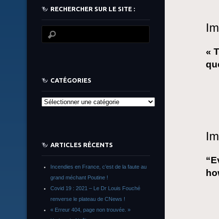
RECHERCHER SUR LE SITE :
Im
« 
qu
CATÉGORIES
Catégories
Im
ARTICLES RÉCENTS
“E
Incendies en France, c’est de la faute au
ho
grand méchant Poutine !
Covid 19 : 2021 – Le Dr Louis Fouché
renverse le plateau de CNews !
« Erreur 404, page non trouvée. »