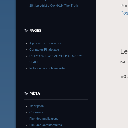
Boo
19 : La vérité / Covid-19: The Truth
Pos
PAGES
A propos de Finalscape
Le
Contacter Finalscape
DIDIER MAROUANI ET LE GROUPE
SPACE
Defau
Politique de confidentialité
Vo
MÉTA
Inscription
Connexion
Flux des publications
Flux des commentaires