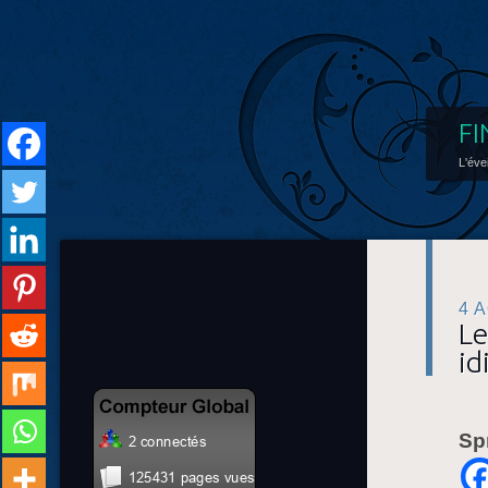
FI
L'éve
4 
Le
id
Sp