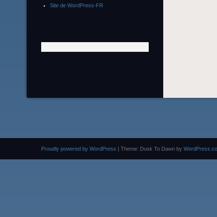
Site de WordPress-FR
Proudly powered by WordPress
|
Theme: Dusk To Dawn by
WordPress.c