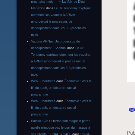
prochains mois… ! – La Voix de Dieu
Magazine
dans
Le Dr Tenpenny explique
comment les vaccins à ARNm
amorceront le processus de
dépeuplement dans les 3-6 prochains
mois
Vaccins ARNm: Un processus de
dépeuplement - Scandal
dans
Le Dr
Tenpenny explique comment les vaccins
à ARNm amorceront le processus de
dépeuplement dans les 3-6 prochains
mois
Web | Pearltrees
dans
Économie : Vers la
fin du cash, un désastre social
programmé
Web | Pearltrees
dans
Économie : Vers la
fin du cash, un désastre social
programmé
Suisse : On lui ferme son magasin parce
qu’elle n’impose pas le port du masque à
Pub
ses clients | FINAL S CAPE
dans
Covid-