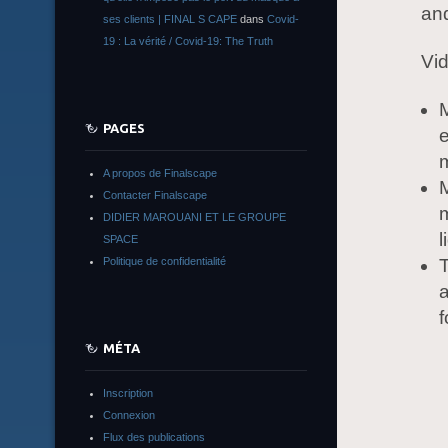
and
ses clients | FINAL S CAPE
dans
Covid-
19 : La vérité / Covid-19: The Truth
Vi
PAGES
e
A propos de Finalscape
Contacter Finalscape
m
DIDIER MAROUANI ET LE GROUPE
l
SPACE
Politique de confidentialité
a
MÉTA
Inscription
Connexion
Flux des publications