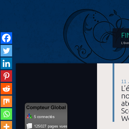
FI
L'éve
11
L’
no
at
Sc
W