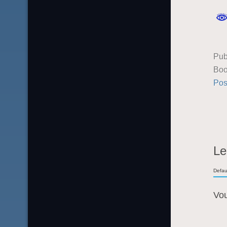
Pub
Boo
Pos
Le
Defau
Vo