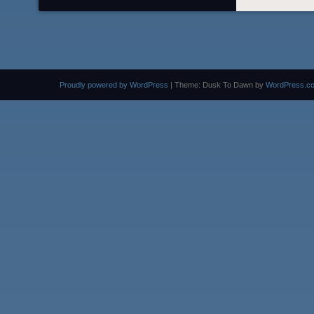
Proudly powered by WordPress
|
Theme: Dusk To Dawn by
WordPress.c