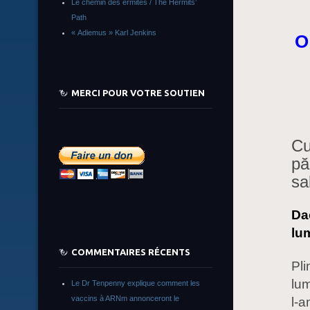
Le chemin des ermites / The Hermits’
Path
« Adiemus » Karl Jenkins
O
MERCI POUR VOTRE SOUTIEN
Cu
pă
sa
Da
lum
COMMENTAIRES RÉCENTS
Pli
lum
Le Dr Tenpenny explique comment les
vaccins à ARNm annonceront le
l-a