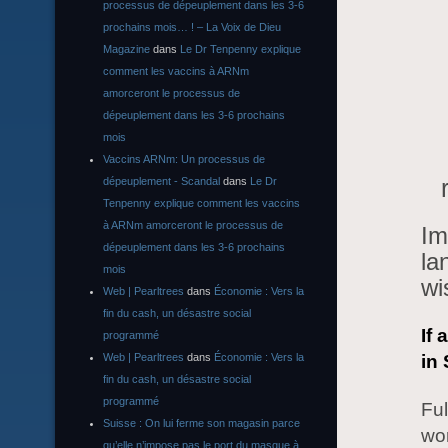
processus de dépeuplement dans les 3-6
prochains mois… ! – La Voix de Dieu
Magazine
dans
Le Dr Tenpenny explique
comment les vaccins à ARNm
amorceront le processus de
dépeuplement dans les 3-6 prochains
mois
Vaccins ARNm: Un processus de
dépeuplement - Scandal
dans
Le Dr
Tenpenny explique comment les vaccins
à ARNm amorceront le processus de
Im
dépeuplement dans les 3-6 prochains
la
mois
wi
Web | Pearltrees
dans
Économie : Vers la
fin du cash, un désastre social
If 
programmé
Web | Pearltrees
dans
Économie : Vers la
in 
fin du cash, un désastre social
programmé
Ful
Suisse : On lui ferme son magasin parce
wor
qu’elle n’impose pas le port du masque à