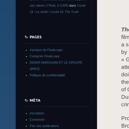
ses clients | FINAL S CAPE
dans
Covid-
19 : La vérité / Covid-19: The Truth
Th
fil
PAGES
a 
A propos de Finalscape
by 
Contacter Finalscape
« 
DIDIER MAROUANI ET LE GROUPE
att
SPACE
doi
Politique de confidentialité
the
of 
Dur
MÉTA
cri
Inscription
Pr
Connexion
Bro
Flux des publications