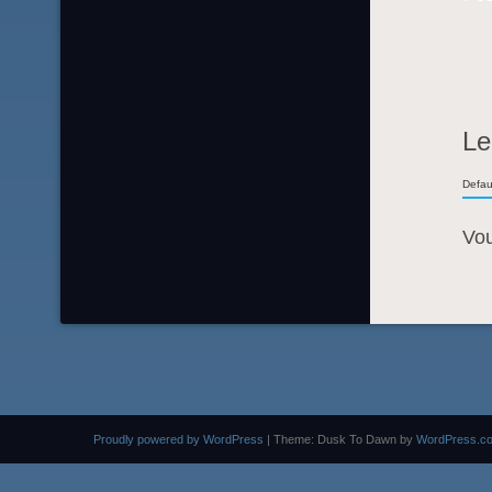
Le
Defau
Vo
Proudly powered by WordPress
|
Theme: Dusk To Dawn by
WordPress.c