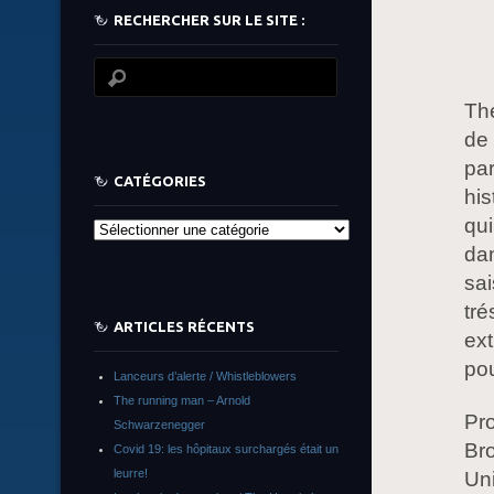
RECHERCHER SUR LE SITE :
Th
de 
par
CATÉGORIES
his
qui
Catégories
dan
sai
tr
ARTICLES RÉCENTS
ext
pou
Lanceurs d’alerte / Whistleblowers
The running man – Arnold
Pro
Schwarzenegger
Bro
Covid 19: les hôpitaux surchargés était un
leurre!
Uni