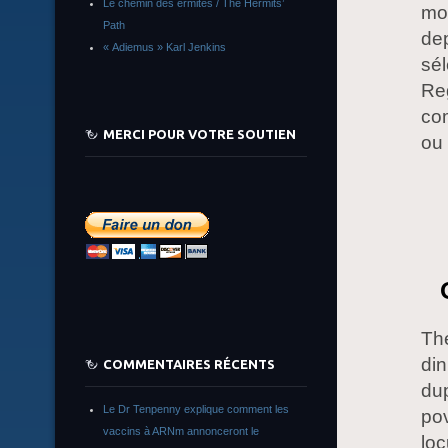
Le chemin des ermites / The Hermits’
mon
Path
dep
« Adiemus » Karl Jenkins
sél
Reg
com
MERCI POUR VOTRE SOUTIEN
ou 
Th
din
COMMENTAIRES RÉCENTS
du
Le Dr Tenpenny explique comment les
pov
vaccins à ARNm annonceront le
loc