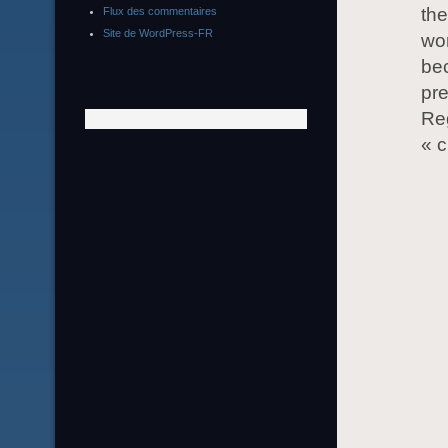
the
Flux des commentaires
Site de WordPress-FR
wor
bec
pre
Reg
« c