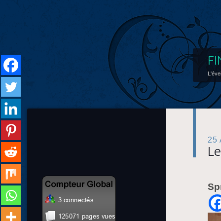
FI
L'éve
25
Le
Sp