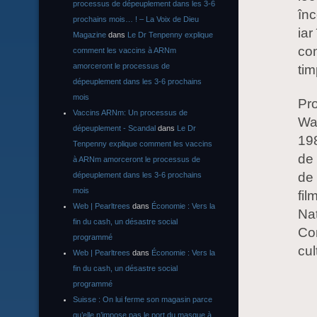
processus de dépeuplement dans les 3-6
înc
prochains mois… ! – La Voix de Dieu
iar
Magazine
dans
Le Dr Tenpenny explique
com
comment les vaccins à ARNm
amorceront le processus de
tim
dépeuplement dans les 3-6 prochains
mois
Pro
Vaccins ARNm: Un processus de
War
dépeuplement - Scandal
dans
Le Dr
198
Tenpenny explique comment les vaccins
de 
à ARNm amorceront le processus de
de 
dépeuplement dans les 3-6 prochains
mois
fil
Web | Pearltrees
dans
Économie : Vers la
Naț
fin du cash, un désastre social
Con
programmé
cul
Web | Pearltrees
dans
Économie : Vers la
fin du cash, un désastre social
programmé
Suisse : On lui ferme son magasin parce
qu’elle n’impose pas le port du masque à