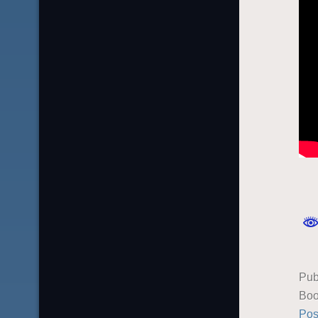
Pub
Boo
Pos