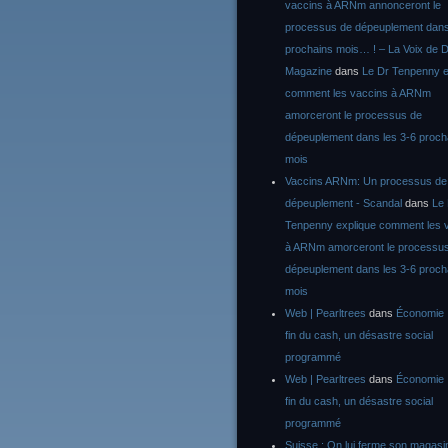
vaccins à ARNm annonceront le
processus de dépeuplement dans
prochains mois… ! – La Voix de D
Magazine
dans
Le Dr Tenpenny e
comment les vaccins à ARNm
amorceront le processus de
dépeuplement dans les 3-6 proch
mois
Vaccins ARNm: Un processus de
dépeuplement - Scandal
dans
Le
Tenpenny explique comment les 
à ARNm amorceront le processu
dépeuplement dans les 3-6 proch
mois
Web | Pearltrees
dans
Économie :
fin du cash, un désastre social
programmé
Web | Pearltrees
dans
Économie :
fin du cash, un désastre social
programmé
Suisse : On lui ferme son magasi