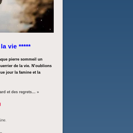
la vie *****
haque pierre sommeil un
uerrier de la vie. N’oublions
ue jour la famine et la
tard et des regrets… »
ine.