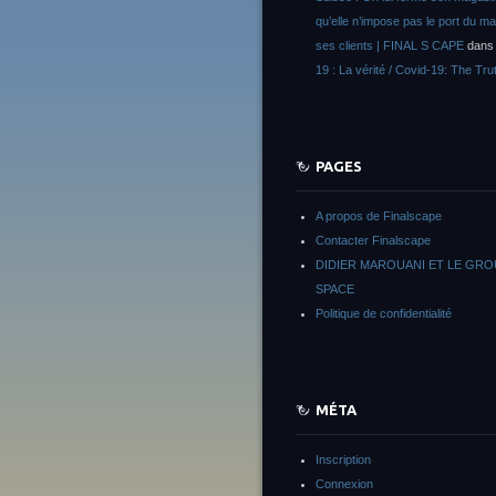
qu’elle n’impose pas le port du m
ses clients | FINAL S CAPE
dan
19 : La vérité / Covid-19: The Tru
PAGES
A propos de Finalscape
Contacter Finalscape
DIDIER MAROUANI ET LE GR
SPACE
Politique de confidentialité
MÉTA
Inscription
Connexion