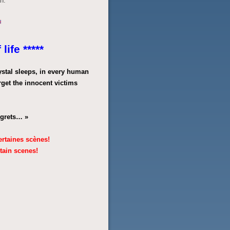
n.
life *****
rystal sleeps, in every human
orget the innocent victims
egrets… »
ertaines scènes!
tain scenes!