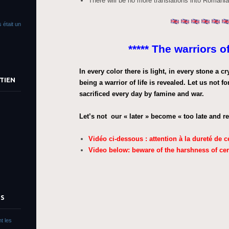
There will be no more translations into Romania
 était un
***** The warriors of 
In every color there is light, in every stone a c
TIEN
being a warrior of life is revealed. Let us not f
sacrificed every day by famine and war.
Let’s not our « later » become « too late and r
Vidéo ci-dessous : attention à la dureté de c
Video below: beware of the harshness of cer
TS
t les