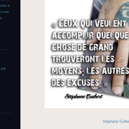
asque à
s
Covid-
th
OUPE
Stéphane Guibe