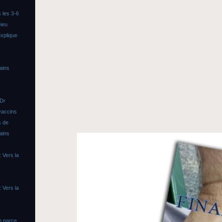
 les 3-6
ieu
xplique
ains
 Dr
vaccins
s de
ains
 Vers la
 Vers la
n parce