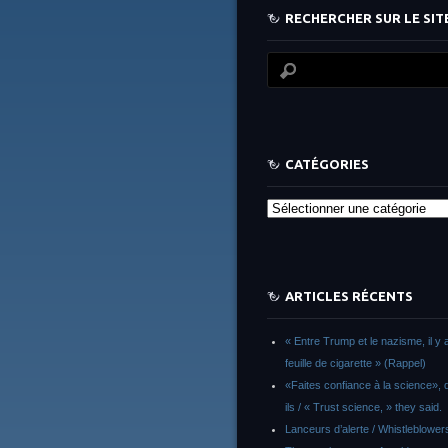
RECHERCHER SUR LE SITE
CATÉGORIES
Catégories
ARTICLES RÉCENTS
« Entre Trump et le nazisme, il y 
feuille de cigarette » (Rappel)
«Faites confiance à la science», d
ils / « Trust science, » they said.
Lanceurs d’alerte / Whistleblower