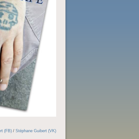
rt (FB)
/
Stéphane Guibert (VK)