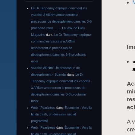
Le Dr Tenpenny explique comment les
vaccins à ARNm annonceront le
processus de dépeuplement dans les 3-6
prochains mois… ! – La Voix de Dieu
Magazine
dans
Le Dr Tenpenny explique
comment les vaccins à ARNm
Im
amorceront le processus de
dépeuplement dans les 3-6 prochains
mois
Vaccins ARNm: Un processus de
dépeuplement - Scandal
dans
Le Dr
Tenpenny explique comment les vaccins
Ac
à ARNm amorceront le processus de
mie
dépeuplement dans les 3-6 prochains
re
mois
ech
Web | Pearltrees
dans
Économie : Vers la
fin du cash, un désastre social
A v
programmé
Web | Pearltrees
dans
Économie : Vers la
cre
fin du cash, un désastre social