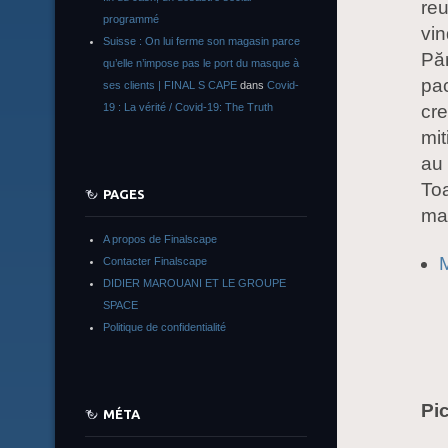
reu
programmé
vin
Suisse : On lui ferme son magasin parce
Pă
qu’elle n’impose pas le port du masque à
pac
ses clients | FINAL S CAPE
dans
Covid-
cre
19 : La vérité / Covid-19: The Truth
mit
au 
Toa
PAGES
mam
A propos de Finalscape
M
Contacter Finalscape
DIDIER MAROUANI ET LE GROUPE
SPACE
Politique de confidentialité
Pic
MÉTA