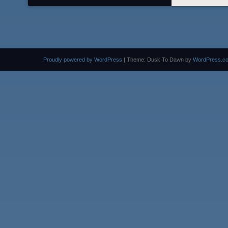
Proudly powered by WordPress
|
Theme: Dusk To Dawn by
WordPress.c