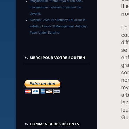
Imaginaerum : Entre Enya et l’au delà /
Il 
Imaginaerum: Between Enya and the
no
beyond.
Gestion Covid-19 : Anthony Fauci sur la
Le 
sellette / Covid-19 Management: Anthony
Fauci Under Scrutiny
cou
dif
se 
enf
MERCI POUR VOTRE SOUTIEN
gra
com
nom
myt
arb
len
leu
Gue
COMMENTAIRES RÉCENTS