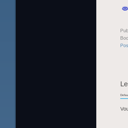
Pub
Boo
Pos
Le
Defau
Vo