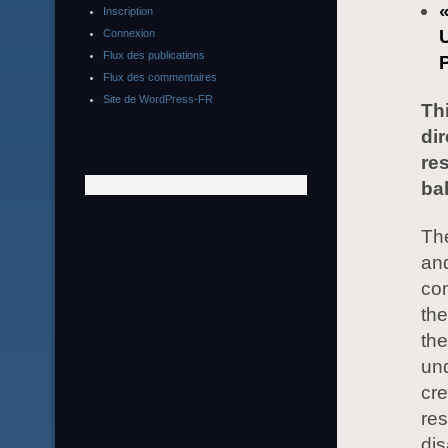
Inscription
Connexion
Flux des publications
Flux des commentaires
Site de WordPress-FR
Th
dir
res
ba
The
and
com
the
the
un
cre
res
dis