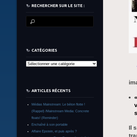
RECHERCHER SUR LE SITE :
CATÉGORIES
Catégories
im
ARTICLES RÉCENTS
Médias Mainstream: Le béton flotte !
(Rappel) /Mainstream Media: Concrete
floats! (Reminder)
Enchaîné à son portable
Il
Affaire Epstein, et puis après ?
tr