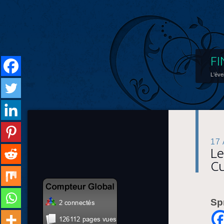
FI
L'éve
17
Le
Cu
Sp