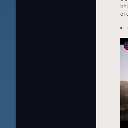
bei
of 