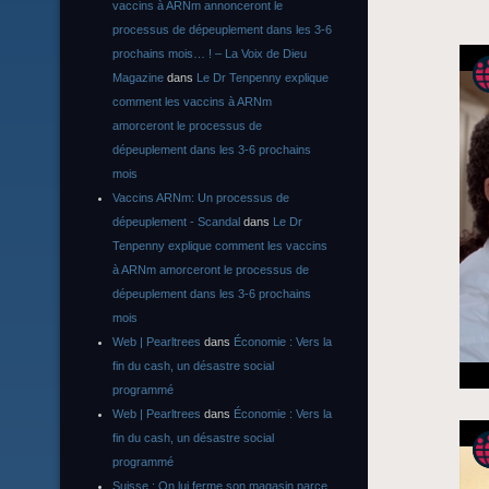
vaccins à ARNm annonceront le
processus de dépeuplement dans les 3-6
prochains mois… ! – La Voix de Dieu
Magazine
dans
Le Dr Tenpenny explique
comment les vaccins à ARNm
amorceront le processus de
dépeuplement dans les 3-6 prochains
mois
Vaccins ARNm: Un processus de
dépeuplement - Scandal
dans
Le Dr
Tenpenny explique comment les vaccins
à ARNm amorceront le processus de
dépeuplement dans les 3-6 prochains
mois
Web | Pearltrees
dans
Économie : Vers la
fin du cash, un désastre social
programmé
Web | Pearltrees
dans
Économie : Vers la
fin du cash, un désastre social
programmé
Suisse : On lui ferme son magasin parce