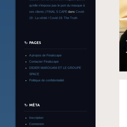
qu’elle n’impose pas le port du masque à
ses clients | FINAL S CAPE
dans
Covid-
19 : La vérité / Covid-19: The Truth
PAGES
A propos de Finalscape
Contacter Finalscape
DIDIER MAROUANI ET LE GROUPE
SPACE
Politique de confidentialité
MÉTA
Inscription
Connexion