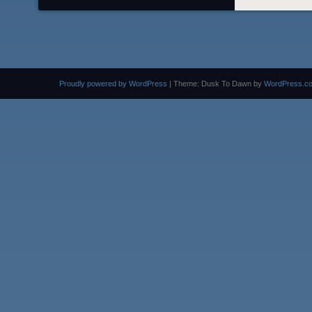
Proudly powered by WordPress
|
Theme: Dusk To Dawn by
WordPress.c