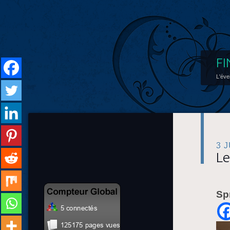
FI
L'éve
3 
Le
Sp