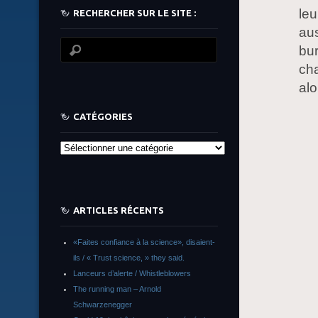
le
RECHERCHER SUR LE SITE :
aus
bur
cha
al
CATÉGORIES
Catégories
ARTICLES RÉCENTS
«Faites confiance à la science», disaient-
ils / « Trust science, » they said.
Lanceurs d’alerte / Whistleblowers
The running man – Arnold
Schwarzenegger