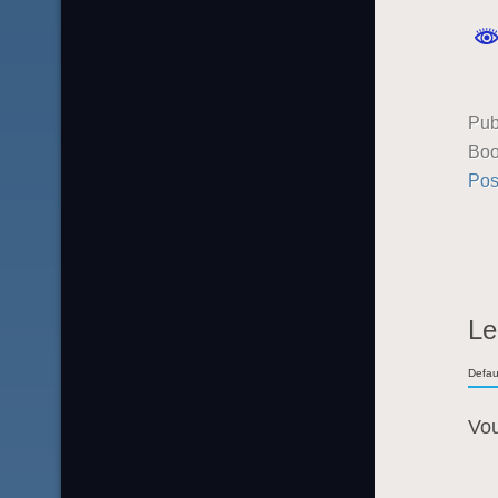
Pub
Boo
Pos
Le
Defau
Vo