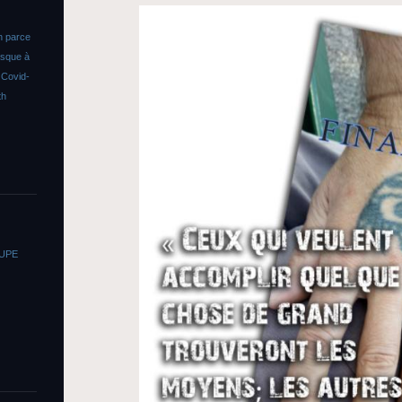
n parce
asque à
s
Covid-
th
OUPE