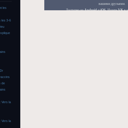
t les
 les 3-6
ieu
xplique
ains
 Dr
vaccins
s de
ains
 Vers la
 Vers la