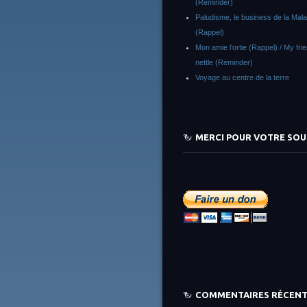
(Reminder)
Paludisme, le business de la Malar
(Rappel)
Mon amie l’ortie (Rappel) / My fri
nettle (Reminder)
Voyage au centre de la terre
MERCI POUR VOTRE SOU
COMMENTAIRES RÉCEN