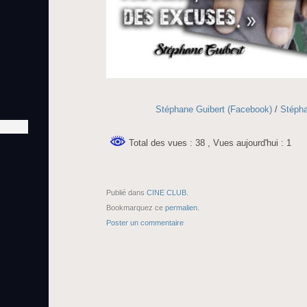
Stéphane Guibert (Facebook)
/
Stépha
Total des vues : 38
, Vues aujourd'hui : 1
Publié dans
CINE CLUB
.
Bookmarquez ce
permalien
.
Poster un commentaire