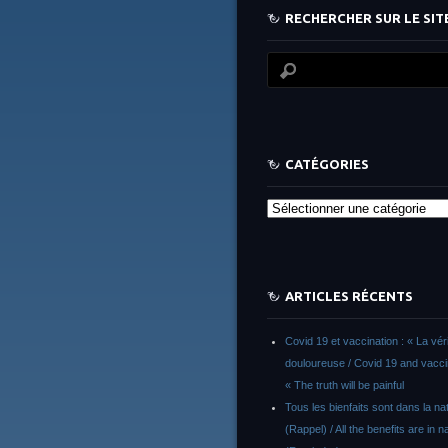
RECHERCHER SUR LE SITE
CATÉGORIES
Catégories
ARTICLES RÉCENTS
Covid 19 et vaccination : « La vér
douloureuse / Covid 19 and vacci
« The truth will be painful
Tous les bienfaits sont dans la na
(Rappel) / All the benefits are in n