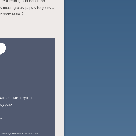
eur retour, à la condition
incorrigibles papys toujours à
eur promesse ?