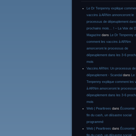
Le Dr Tenpenny explique commen
vaccins à ARNm annonceront le
processus de dépeuplement dans
prochains mois… ! – La Voix de D
Magazine
dans
Le Dr Tenpenny e
comment les vaccins à ARNm
amorceront le processus de
dépeuplement dans les 3-6 proch
mois
Vaccins ARNm: Un processus de
dépeuplement - Scandal
dans
Le
Tenpenny explique comment les 
à ARNm amorceront le processu
dépeuplement dans les 3-6 proch
mois
Web | Pearltrees
dans
Économie :
fin du cash, un désastre social
programmé
Web | Pearltrees
dans
Économie :
fin du cash, un désastre social