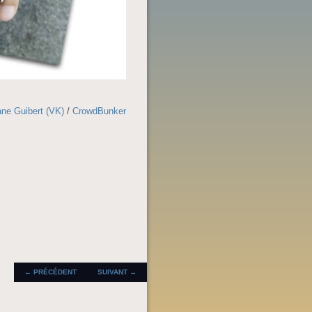
ne Guibert (VK)
/
CrowdBunker
NAVIGATION DES
←
PRÉCÉDENT
SUIVANT
→
ARTICLES