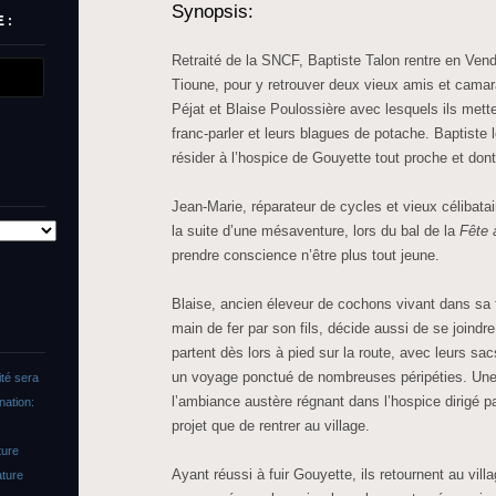
Synopsis:
 :
Retraité de la SNCF, Baptiste Talon rentre en Vend
Tioune, pour y retrouver deux vieux amis et cama
Péjat et Blaise Poulossière avec lesquels ils mette
franc-parler et leurs blagues de potache. Baptiste 
résider à l’hospice de Gouyette tout proche et dont
Jean-Marie, réparateur de cycles et vieux célibata
la suite d’une mésaventure, lors du bal de la
Fête 
prendre conscience n’être plus tout jeune.
Blaise, ancien éleveur de cochons vivant dans sa 
main de fer par son fils, décide aussi de se joindr
partent dès lors à pied sur la route, avec leurs sac
un voyage ponctué de nombreuses péripéties. Une 
ité sera
l’ambiance austère régnant dans l’hospice dirigé pa
nation:
projet que de rentrer au village.
ture
Ayant réussi à fuir Gouyette, ils retournent au vil
ature