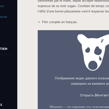
sermonnés par le maire, lequel accepte néanmoins l
expresse de se tenir sages. Combien de temps ces 
ia !
l’affût d’une bonne plaisanterie vont-il respecter l
end the
Film complet en français.
TIEN
TS