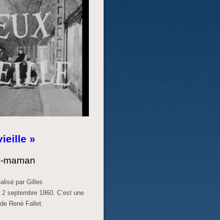
ieille »
nd-maman
éalisé par Gilles
e
2 septembre 1960
. C’est une
de René Fallet.