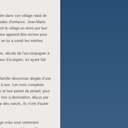
ée dans son village natal de
rades d’enfance. Jean-Marie
nt le village en émoi par leur
leur apprend être revenu pour
 on lui a vanté les mérites.
ire, décide de l’accompagner à
aux Escargots
, lui ayant fait
famille désormais dirigée d’une
e à eux. Les trois compères
s et leur panier de pinard, pour
fois à destination, déçus par
r des sœurs, ils n’ont d’autre
lage mais sont vertement