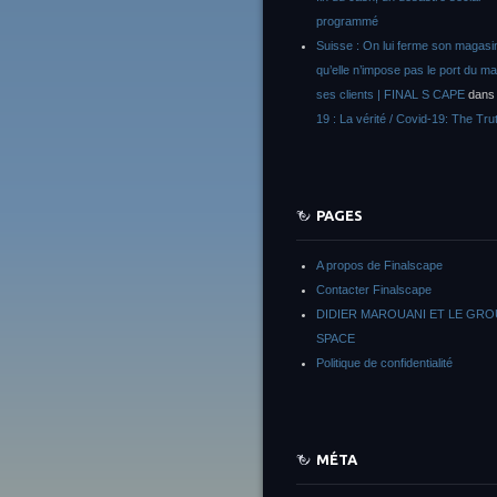
programmé
Suisse : On lui ferme son magasi
qu’elle n’impose pas le port du m
ses clients | FINAL S CAPE
dan
19 : La vérité / Covid-19: The Tru
PAGES
A propos de Finalscape
Contacter Finalscape
DIDIER MAROUANI ET LE GR
SPACE
Politique de confidentialité
MÉTA