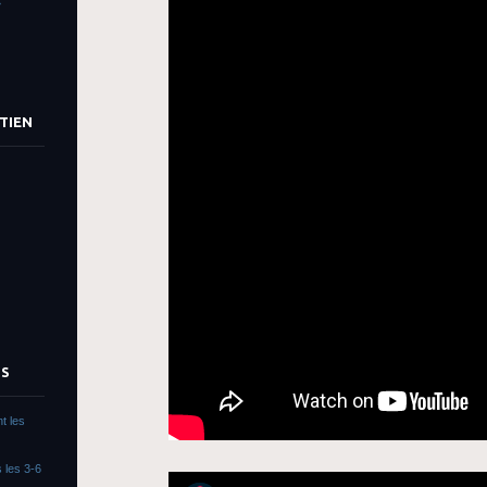
»
TIEN
TS
t les
 les 3-6