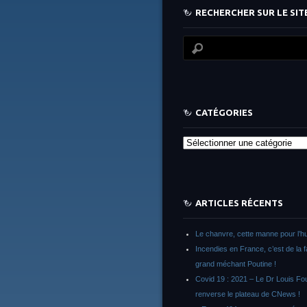
RECHERCHER SUR LE SITE
CATÉGORIES
Catégories
ARTICLES RÉCENTS
Le chanvre, cette manne pour l’h
Incendies en France, c’est de la 
grand méchant Poutine !
Covid 19 : 2021 – Le Dr Louis F
renverse le plateau de CNews !