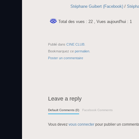
Stéphane Guibert (Facebook)
/
Stépha
Total des vues : 22
, Vues aujourd'hui : 1
Publié dans
CINE CLUB
.
Bookmarquez ce
permalien
.
Poster un commentaire
Leave a reply
Default Comments (0)
Facebook Comments
Vous devez
vous connecter
pour publier un commenta