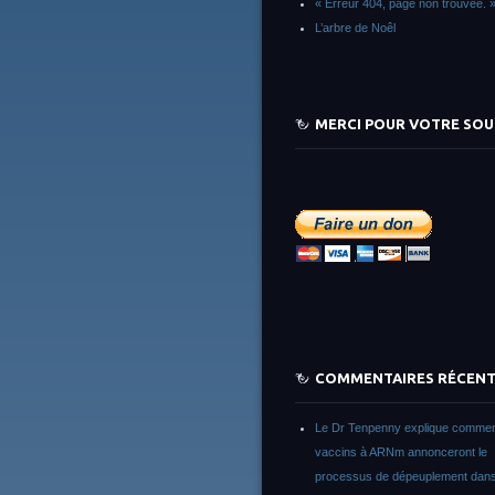
« Erreur 404, page non trouvée. 
L’arbre de Noêl
MERCI POUR VOTRE SOU
COMMENTAIRES RÉCEN
Le Dr Tenpenny explique commen
vaccins à ARNm annonceront le
processus de dépeuplement dans