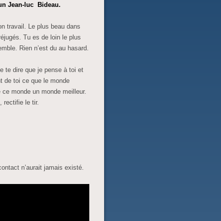
un Jean-luc Bideau.
n travail. Le plus beau dans
réjugés. Tu es de loin le plus
emble. Rien n’est du au hasard.
te dire que je pense à toi et
nt de toi ce que le monde
de ce monde un monde meilleur.
ectifie le tir.
ontact n’aurait jamais existé.