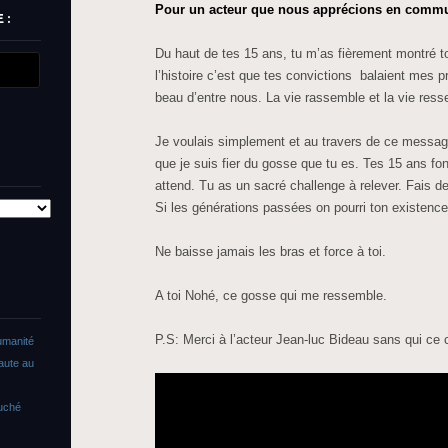
Pour un acteur que nous apprécions en comm
 :
Du haut de tes 15 ans, tu m’as fièrement montré to
l’histoire c’est que tes convictions balaient mes p
beau d’entre nous. La vie rassemble et la vie ress
Je voulais simplement et au travers de ce message 
que je suis fier du gosse que tu es. Tes 15 ans fo
attend. Tu as un sacré challenge à relever. Fais 
Si les générations passées on pourri ton existence, r
Ne baisse jamais les bras et force à toi.
A toi Nohé, ce gosse qui me ressemble.
P.S: Merci à l’acteur Jean-luc Bideau sans qui ce c
umanité
faute au
ouché