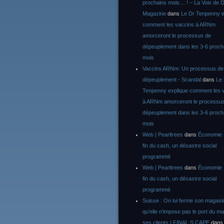
prochains mois… ! – La Voix de D
Magazine
dans
Le Dr Tenpenny e
comment les vaccins à ARNm
amorceront le processus de
dépeuplement dans les 3-6 proch
mois
Vaccins ARNm: Un processus de
dépeuplement - Scandal
dans
Le
Tenpenny explique comment les 
à ARNm amorceront le processu
dépeuplement dans les 3-6 proch
mois
Web | Pearltrees
dans
Économie :
fin du cash, un désastre social
programmé
Web | Pearltrees
dans
Économie :
fin du cash, un désastre social
programmé
Suisse : On lui ferme son magasi
qu’elle n’impose pas le port du m
ses clients | FINAL S CAPE
dan