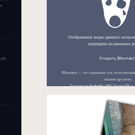
th
OUPE