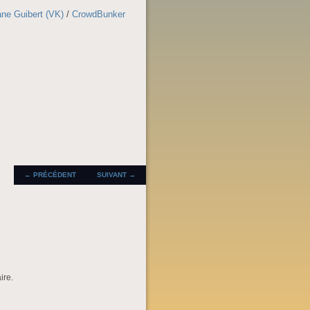
ne Guibert (VK)
/
CrowdBunker
NAVIGATION DES
←
PRÉCÉDENT
SUIVANT
→
ARTICLES
ire.