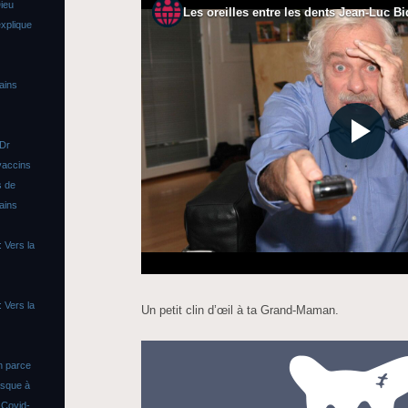
ieu
xplique
ains
 Dr
vaccins
s de
ains
 Vers la
 Vers la
Un petit clin d’œil à ta Grand-Maman.
n parce
asque à
s
Covid-