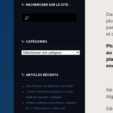
RECHERCHER SUR LE SITE :
Dan
plu
par
et 
CATÉGORIES
Ph
au
Catégories
pl
en
ARTICLES RÉCENTS
The Promise You Made by Cock Robin
Né 
« Entre Trump et le nazisme, il y a une
Alg
feuille de cigarette » (Rappel)
«Faites confiance à la science», disaient-
Dès
ils / « Trust science, » they said.