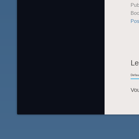
Pub
Boo
Pos
Le
Defau
Vo