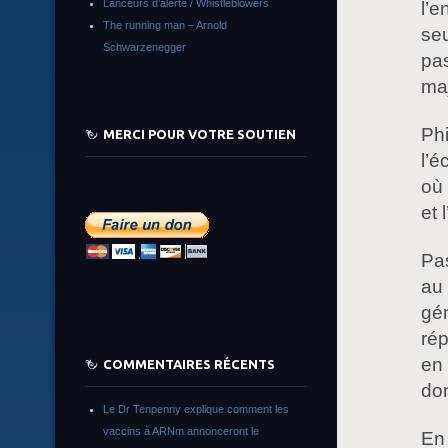
Lanceurs d’alerte / Whistleblowers
l’e
The running man – Arnold
se
Schwarzenegger
pas
maj
Ph
MERCI POUR VOTRE SOUTIEN
l’é
où 
et 
Pas
au 
gé
rép
en 
COMMENTAIRES RÉCENTS
don
Le Dr Tenpenny explique comment les
vaccins à ARNm annonceront le
En 