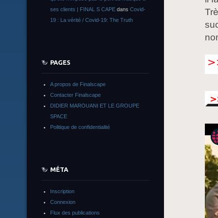
ses clients | FINAL S CAPE
dans
Covid-
Trè
19 : La vérité / Covid-19: The Truth
su
nom
PAGES
A propos de Finalscape
Contacter Finalscape
DIDIER MAROUANI ET LE GROUPE
SPACE
Politique de confidentialité
MÉTA
Inscription
Connexion
Flux des publications