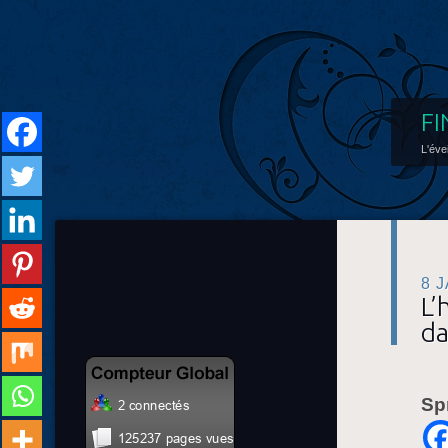
FI
L'éve
8 
L’
da
Sp