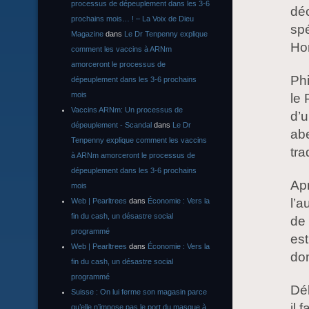
processus de dépeuplement dans les 3-6
dé
prochains mois… ! – La Voix de Dieu
spé
Magazine
dans
Le Dr Tenpenny explique
Hor
comment les vaccins à ARNm
amorceront le processus de
Phi
dépeuplement dans les 3-6 prochains
mois
le 
Vaccins ARNm: Un processus de
d’u
dépeuplement - Scandal
dans
Le Dr
abe
Tenpenny explique comment les vaccins
tra
à ARNm amorceront le processus de
dépeuplement dans les 3-6 prochains
Apr
mois
l’a
Web | Pearltrees
dans
Économie : Vers la
fin du cash, un désastre social
de 
programmé
est
Web | Pearltrees
dans
Économie : Vers la
dom
fin du cash, un désastre social
programmé
Déb
Suisse : On lui ferme son magasin parce
il 
qu’elle n’impose pas le port du masque à