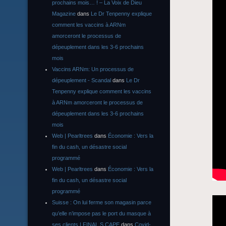
prochains mois… ! – La Voix de Dieu
Magazine
dans
Le Dr Tenpenny explique
comment les vaccins à ARNm
amorceront le processus de
dépeuplement dans les 3-6 prochains
mois
Vaccins ARNm: Un processus de
dépeuplement - Scandal
dans
Le Dr
Tenpenny explique comment les vaccins
à ARNm amorceront le processus de
dépeuplement dans les 3-6 prochains
mois
Web | Pearltrees
dans
Économie : Vers la
fin du cash, un désastre social
programmé
Web | Pearltrees
dans
Économie : Vers la
fin du cash, un désastre social
programmé
Suisse : On lui ferme son magasin parce
qu’elle n’impose pas le port du masque à
ses clients | FINAL S CAPE
dans
Covid-