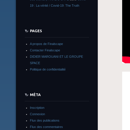
19 : La vérité / Covid-19: The Truth
PAGES
A propos de Finalscape
Contacter Finalscape
DIDIER MAROUANI ET LE GROUPE
SPACE
Politique de confidentialité
MÉTA
Inscription
Connexion
Flux des publications
Flux des commentaires