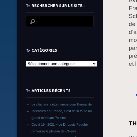
Ave
RECHERCHER SUR LE SITE :
Fra
Sch
de 
d’a
mon
par
CATÉGORIES
pré
et 
Catégories
ARTICLES RÉCENTS
Le chanvre, cette manne pour l’humanité
Incendies en France, c’est de la faute au
grand méchant Poutine !
TH
Covid 19 : 2021 – Le Dr Louis Fouché
renverse le plateau de CNews !