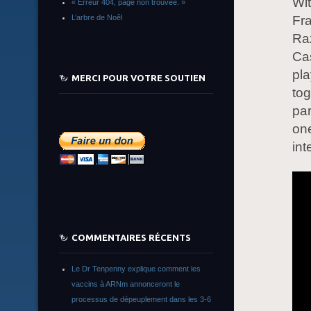
Wit
« Erreur 404, page non trouvée. »
Fra
L’arbre de Noêl
Raz
Ca
pla
MERCI POUR VOTRE SOUTIEN
tog
par
one
int
COMMENTAIRES RÉCENTS
Le Dr Tenpenny explique comment les
vaccins à ARNm annonceront le
processus de dépeuplement dans les 3-6