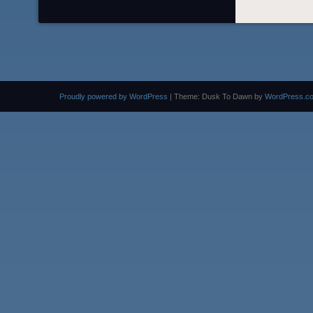
Proudly powered by WordPress
|
Theme: Dusk To Dawn by
WordPress.c