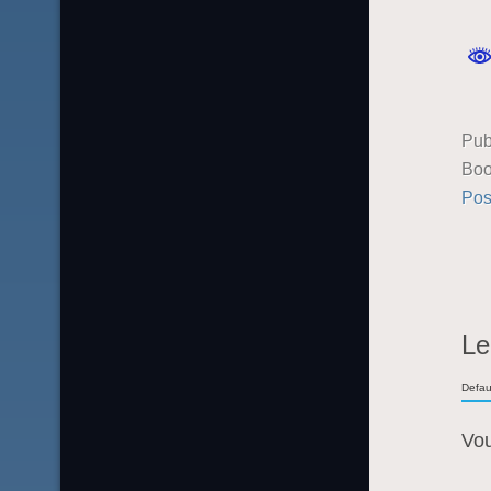
Pub
Boo
Pos
Le
Defau
Vo