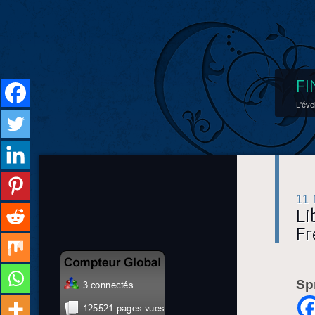
FI
L'éve
11
Li
Fr
Sp