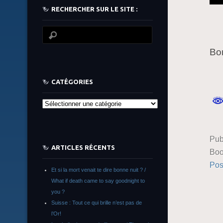
RECHERCHER SUR LE SITE :
Bo
CATÉGORIES
Catégories
Pub
ARTICLES RÉCENTS
Boo
Pos
Et si la mort venait te dire bonne nuit ? /
What if death came to say goodnight to
you ?
Suisse : Tout ce qui brille n’est pas de
l’Or!