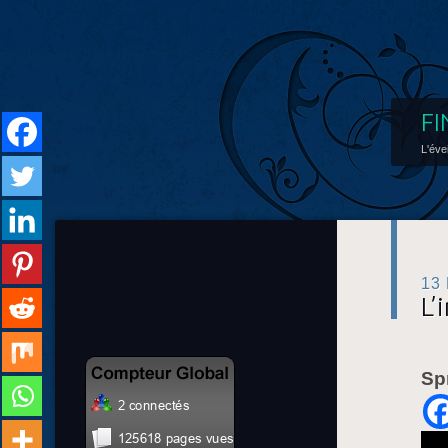
FI
L'éve
13
L’
Sp