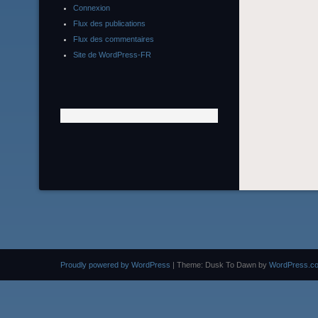
Connexion
Flux des publications
Flux des commentaires
Site de WordPress-FR
Proudly powered by WordPress
|
Theme: Dusk To Dawn by
WordPress.c