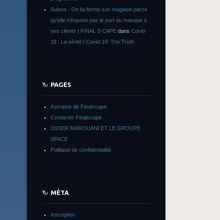
Suisse : On lui ferme son magasin parce
qu’elle n’impose pas le port du masque à
ses clients | FINAL S CAPE
dans
Covid-
19 : La vérité / Covid-19: The Truth
PAGES
A propos de Finalscape
Contacter Finalscape
DIDIER MAROUANI ET LE GROUPE
SPACE
Politique de confidentialité
MÉTA
Inscription