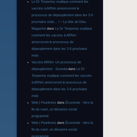
Le Dr Tenpenny explique comment les
vaccins à ARNm annonceront le
processus de dépeuplement dans les 3-6
prochains mois… ! – La Voix de Dieu
Magazine
dans
Le Dr Tenpenny explique
comment les vaccins à ARNm
amorceront le processus de
dépeuplement dans les 3-6 prochains
mois
Vaccins ARNm: Un processus de
dépeuplement - Scandal
dans
Le Dr
Tenpenny explique comment les vaccins
à ARNm amorceront le processus de
dépeuplement dans les 3-6 prochains
mois
Web | Pearltrees
dans
Économie : Vers la
fin du cash, un désastre social
programmé
Web | Pearltrees
dans
Économie : Vers la
fin du cash, un désastre social
programmé