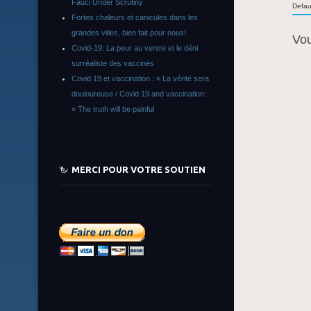
Fauci Under Scrutiny
Defau
Fortes chaleurs et canicules dans les
grandes villes, bien fait pour nous!
Vo
Covid-19: La peur au ventre et le déni
surréaliste des vaccinés
Covid 19 et vaccination : « La vérité sera
douloureuse / Covid 19 and vaccination:
« The truth will be painful
MERCI POUR VOTRE SOUTIEN