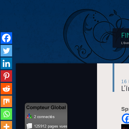
FI
L'éve
16
L’
Sp