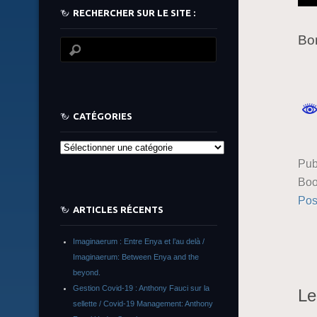
RECHERCHER SUR LE SITE :
Bo
CATÉGORIES
Catégories
Pub
Boo
Pos
ARTICLES RÉCENTS
Imaginaerum : Entre Enya et l’au delà /
Imaginaerum: Between Enya and the
beyond.
Gestion Covid-19 : Anthony Fauci sur la
Le
sellette / Covid-19 Management: Anthony