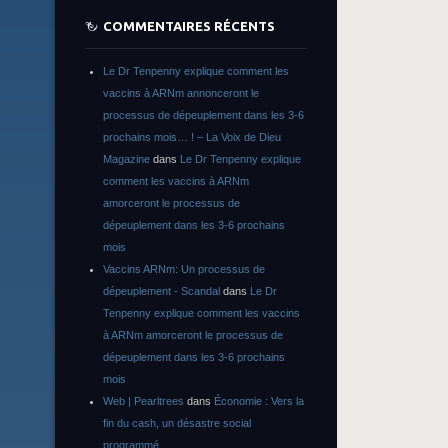
COMMENTAIRES RÉCENTS
Le Dr Tenpenny explique comment les
vaccins à ARNm annonceront le
processus de dépeuplement dans les 3-6
prochains mois… ! – La Voix de Dieu
Magazine
dans
Le Dr Tenpenny explique
comment les vaccins à ARNm
amorceront le processus de
dépeuplement dans les 3-6 prochains
mois
Vaccins ARNm: Un processus de
dépeuplement - Scandal
dans
Le Dr
Tenpenny explique comment les vaccins
à ARNm amorceront le processus de
dépeuplement dans les 3-6 prochains
mois
Web | Pearltrees
dans
Économie : Vers la
fin du cash, un désastre social
programmé