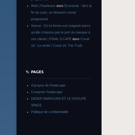
Web | Pearltrees
dans
Économie : Vers la
fin du cash, un désastre social
programmé
Suisse : On lui ferme son magasin parce
qu’elle n’impose pas le port du masque à
ses clients | FINAL S CAPE
dans
Covid-
19 : La vérité / Covid-19: The Truth
PAGES
A propos de Finalscape
Contacter Finalscape
DIDIER MAROUANI ET LE GROUPE
SPACE
Politique de confidentialité