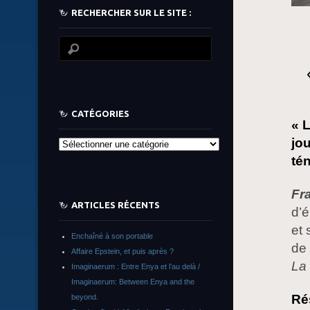
RECHERCHER SUR LE SITE :
CATÉGORIES
« L
jo
Catégories
té
Fr
ARTICLES RÉCENTS
d’é
et 
Enchaîné à son portable
de 
Affaire Epstein, et puis après ?
La 
Imaginaerum : Entre Enya et l’au delà /
Imaginaerum: Between Enya and the
Ré
beyond.