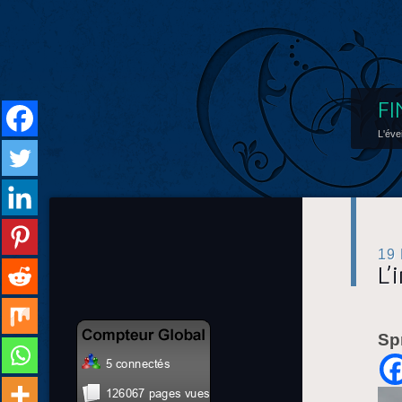
FI
L'éve
19
L’
Sp