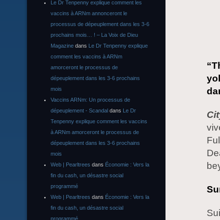
Le Dr Tenpenny explique comment les
vaccins à ARNm annonceront le
processus de dépeuplement dans les 3-6
prochains mois… ! – La Voix de Dieu
Magazine
dans
Le Dr Tenpenny explique
comment les vaccins à ARNm
“T
amorceront le processus de
yo
dépeuplement dans les 3-6 prochains
mois
da
Vaccins ARNm: Un processus de
dépeuplement - Scandal
dans
Le Dr
Cit
Tenpenny explique comment les vaccins
viv
à ARNm amorceront le processus de
Ful
dépeuplement dans les 3-6 prochains
Dea
mois
be
Web | Pearltrees
dans
Économie : Vers la
fin du cash, un désastre social
programmé
Su
Web | Pearltrees
dans
Économie : Vers la
fin du cash, un désastre social
Sui
programmé