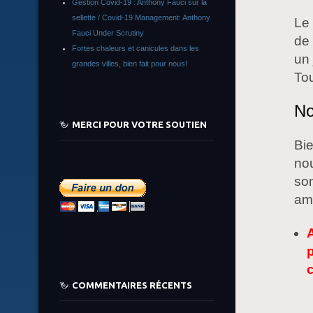
Gestion Covid-19 : Anthony Fauci sur la
sellette / Covid-19 Management: Anthony
Le 
Fauci Under Scrutiny
de 
Fortes chaleurs et canicules dans les
un 
grandes villes, bien fait pour nous!
Tou
No
MERCI POUR VOTRE SOUTIEN
Bie
no
som
ama
COMMENTAIRES RÉCENTS