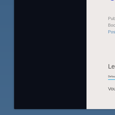
Pub
Boo
Pos
Le
Defau
Vo