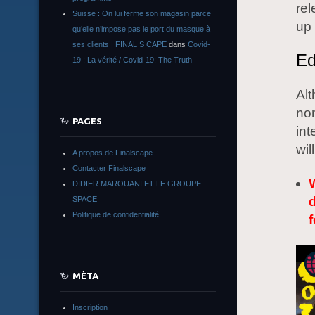
rel
Suisse : On lui ferme son magasin parce
up 
qu’elle n’impose pas le port du masque à
ses clients | FINAL S CAPE
dans
Covid-
Ed
19 : La vérité / Covid-19: The Truth
Alt
no
PAGES
int
wil
A propos de Finalscape
Contacter Finalscape
DIDIER MAROUANI ET LE GROUPE
SPACE
Politique de confidentialité
f
MÉTA
Inscription