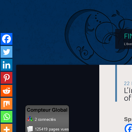
FI
L'éve
22
L’
of
Sp