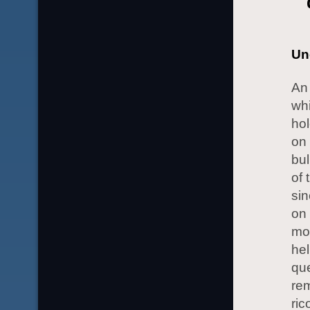
Uno
An 
whi
hol
on 
bul
of 
sin
on 
mom
hel
que
rem
ric