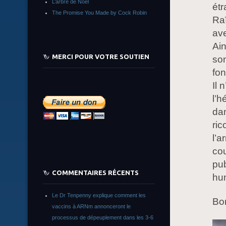
L’arbre de Noêl
étr
The Promise You Made by Cock Robin
Raï
av
Ain
MERCI POUR VOTRE SOUTIEN
son
fon
Il 
l’h
dan
ric
l’a
cou
pub
COMMENTAIRES RÉCENTS
hu
Le Dr Tenpenny explique comment les
Bo
vaccins à ARNm annonceront le
processus de dépeuplement dans les 3-6