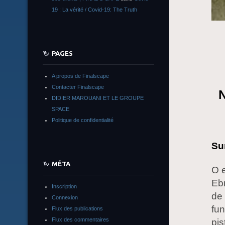
19 : La vérité / Covid-19: The Truth
PAGES
A propos de Finalscape
Contacter Finalscape
N
DIDIER MAROUANI ET LE GROUPE
SPACE
Politique de confidentialité
Su
MÉTA
O e
Ebr
Inscription
de 
Connexion
fun
Flux des publications
Flux des commentaires
pis