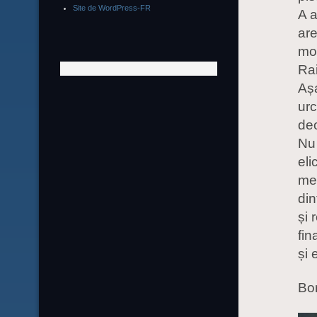
Site de WordPress-FR
A a
are
mom
Rai
Așa
urc
de
Nu 
eli
met
din
și 
fin
și
Bo