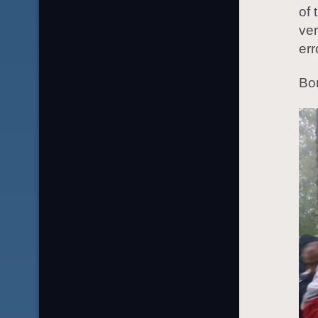
of 
ver
err
Bo