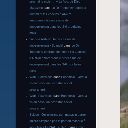
prochains mois… ! – La Voix de Dieu
Magazine
dans
Le Dr Tenpenny explique
comment les vaccins à ARNm
amorceront le processus de
dépeuplement dans les 3-6 prochains
mois
Vaccins ARNm: Un processus de
dépeuplement - Scandal
dans
Le Dr
Tenpenny explique comment les vaccins
à ARNm amorceront le processus de
dépeuplement dans les 3-6 prochains
mois
Web | Pearltrees
dans
Économie : Vers la
fin du cash, un désastre social
programmé
Web | Pearltrees
dans
Économie : Vers la
fin du cash, un désastre social
programmé
Suisse : On lui ferme son magasin parce
qu’elle n’impose pas le port du masque à
ses clients | FINAL S CAPE
dans
Covid-