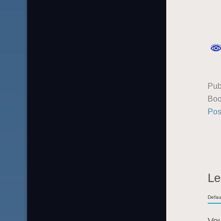
Pub
Boo
Pos
Le
Defau