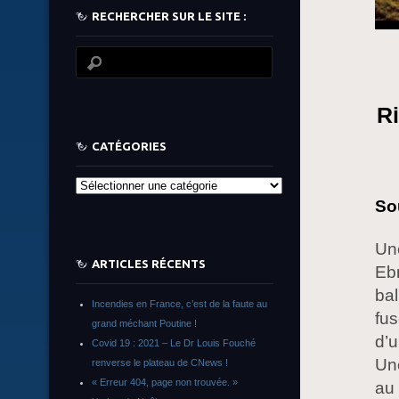
RECHERCHER SUR LE SITE :
Ri
CATÉGORIES
Catégories
Sou
Une
ARTICLES RÉCENTS
Ebr
bal
Incendies en France, c’est de la faute au
fus
grand méchant Poutine !
d’u
Covid 19 : 2021 – Le Dr Louis Fouché
Une
renverse le plateau de CNews !
« Erreur 404, page non trouvée. »
au 