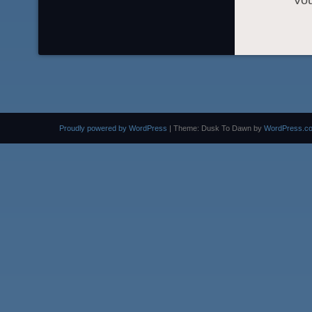
Vo
Proudly powered by WordPress
|
Theme: Dusk To Dawn by
WordPress.c